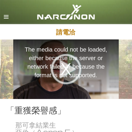
英文
丹麥文
德文
請電洽
希臘文
The media could not be loaded,
西班牙文（拉丁美洲）
either because the server or
法文
network failed or because the
希伯來文
format is not supported.
馬札兒文
義大利文
日文
「重獲榮譽感」
馬其頓文
那可拿結業生
荷蘭文
亞倫（Aaron F.）