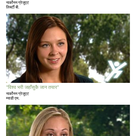
नार्कोनन ग्रेजुएट
लिबर्टी बी.
"विश्व भरी जहाँसुकै जान तयार"
नार्कोनन ग्रेजुएट
म्याडी एम.