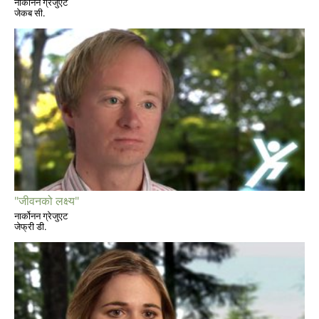
नार्कोनन ग्रेजुएट
जेकब सी.
"जीवनको लक्ष्य"
नार्कोनन ग्रेजुएट
जेफ्री डी.