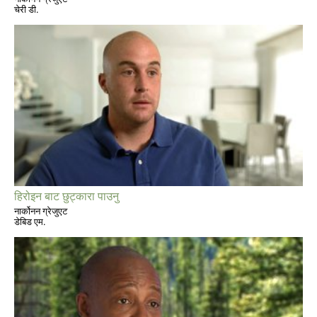
चेरी डी.
हिरोइन बाट छुट्कारा पाउनु
नार्कोनन ग्रेजुएट
डेबिड एम.