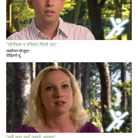
"छोरीहरू र परिवार फिर्ता पाए"
नार्कोनन ग्रेजुएट
रोड्रिगो यु.
"सबै कुरा नयाँ जस्तो अनुभव"