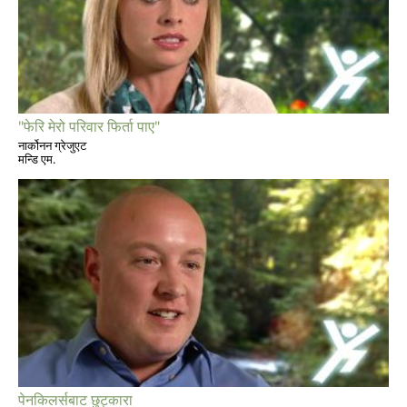
"फेरि मेरो परिवार फिर्ता पाए"
नार्कोनन ग्रेजुएट
मन्डि एम.
पेनकिलर्सबाट छुट्कारा