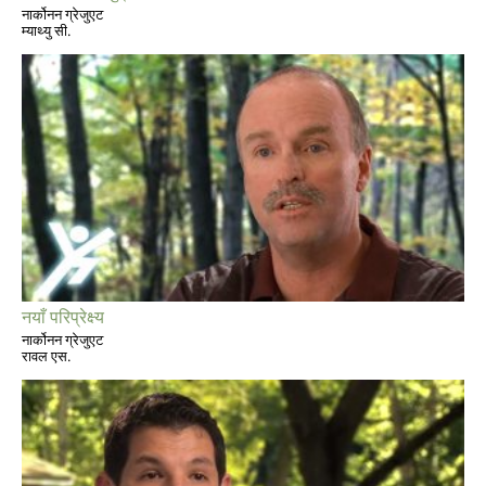
नार्कोनन ग्रेजुएट
म्याथ्यु सी.
नयाँ परिप्रेक्ष्य
नार्कोनन ग्रेजुएट
रावल एस.