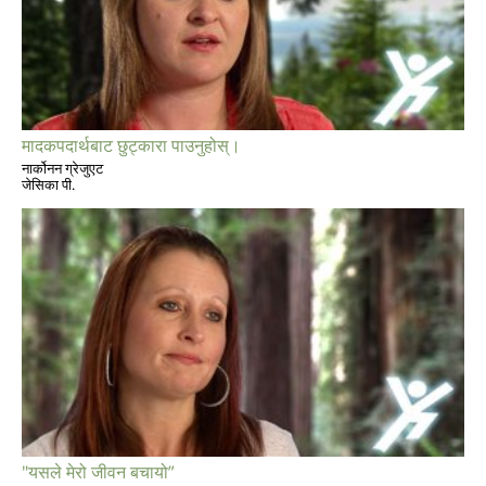
मादकपदार्थबाट छुट्कारा पाउनुहोस्।
नार्कोनन ग्रेजुएट
जेसिका पी.
"यसले मेरो जीवन बचायो”