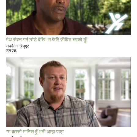
मेथ सेवन गर्न छोडे देखि "म फेरि जीवित भएको छुँ"
नार्कोनन ग्रेजुएट
डन एस.
"म कस्तो मानिस हुँ भनी थाहा पाए"