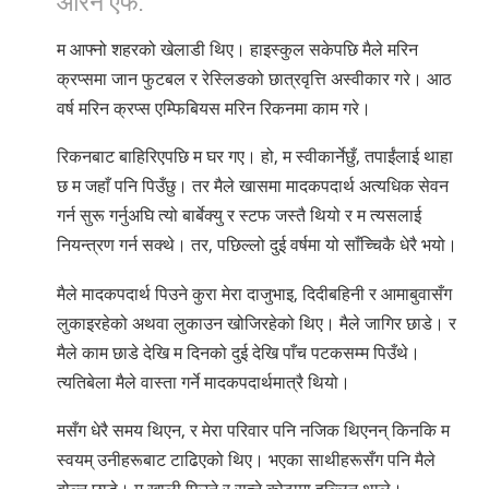
Norsk
म आफ्नो शहरको खेलाडी थिए। हाइस्कुल सकेपछि मैले मरिन
Portuguès
क्रप्समा जान फुटबल र रेस्लिङको छात्रवृत्ति अस्वीकार गरे। आठ
Русский (Russian)
वर्ष मरिन क्रप्स एम्फिबियस मरिन रिकनमा काम गरे।
Svenska
रिकनबाट बाहिरिएपछि म घर गए। हो, म स्वीकार्नेछुँ, तपाईंलाई थाहा
繁體中文 (Chinese)
छ म जहाँ पनि ‍पिउँछु। तर मैले खासमा मादकपदार्थ अत्यधिक सेवन
Arabic
गर्न सुरू गर्नुअघि त्यो बार्बेक्यु र स्टफ जस्तै थियो र म त्यसलाई
नियन्त्रण गर्न सक्थे। तर, पछिल्लो दुई वर्षमा यो साँच्चिकै धेरै भयो।
Nepali
Ukrainian
मैले मादकपदार्थ पिउने कुरा मेरा दाजुभाइ, दिदीबहिनी र आमाबुवासँग
लुकाइरहेको अथवा लुकाउन खोजिरहेको थिए। मैले जागिर ‍छाडे। र
Czech
मैले काम ‍छाडे देखि म दिनको दुई देखि पाँच पटकसम्म पिउँथे।
Turkish
त्यतिबेला मैले वास्ता गर्ने मादकपदार्थमात्रै थियो।
सबै क्षेत्र /भाषा
मसँग धेरै समय थिएन, र मेरा परिवार पनि नजिक थिएनन् किनकि म
स्वयम् उनीहरूबाट टाढिएको थिए। भएका साथीहरूसँग पनि मैले