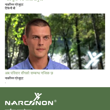
नार्कोनन ग्रेजुएट
टिफेनी बी
अब परिवार सँगको सम्बन्ध नजिक छ
नार्कोनन ग्रेजुएट
.
®