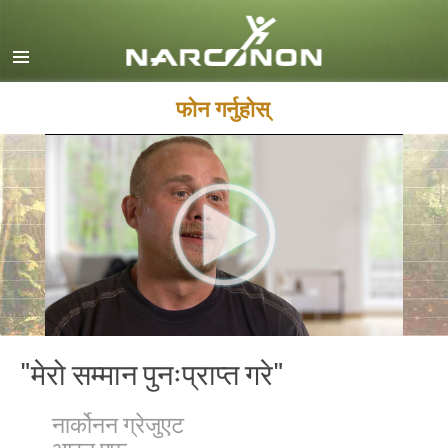
English
Dansk
Deutsch
फोन गर्नुहोस्
Ελληνικά (Greek)
Español
Français
Hebrew
Magyar
Italiano
日本語 (Japanese)
"मेरो सम्मान पुनःप्राप्त गरे"
Macedonian
नार्कोनन ग्रेजुएट
Nederlands
आरन एफ.