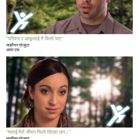
"परिवार र आफूलाई नै फिर्ता पाए"
नार्कोनन ग्रेजुएट
अर्थर एस.
"मलाई मेरो जीवन फिर्ता दिएका छन्।"
नार्कोनन ग्रेजुएट