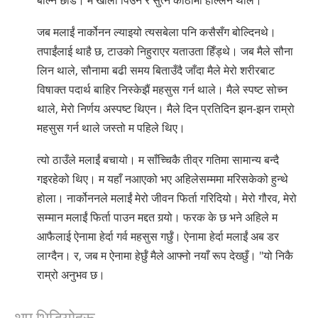
बोल्न ‍छाडे। म खाली पिउने र सुत्ने कोठामा हल्लिन थाले।
जब मलाईं नार्कोनन ल्याइयो त्यसबेला पनि कसैसँग बोल्दिनथे।
तपाईंलाई थाहै छ, टाउको निहुराएर यताउता हिँड्थे। जब मैले सौना
लिन थाले, सौनामा बढी समय बिताउँदै जाँदा मैले मेरो शरीरबाट
विषाक्त पदार्थ बाहिर निस्केझैं महसुस गर्न थाले। मैले स्पष्ट सोच्न
थाले, मेरो निर्णय अस्पष्ट थिएन। मैले दिन प्रतिदिन झन-झन राम्रो
महसुस गर्न थाले जस्तो म पहिले थिए।
त्यो ठाउँले मलाईं बचायो। म साँच्चिकै तीव्र गतिमा सामान्य बन्दै
गइरहेको थिए। म यहाँ नआएको भए अहिलेसम्ममा मरिसकेको हुन्थे
होला। नार्कोननले मलाईं मेरो जीवन फिर्ता गरिदियो। मेरो गौरव, मेरो
सम्मान मलाईं फिर्ता पाउन मद्दत गर्‍यो। फरक के छ भने अहिले म
आफैलाई ऐनामा हेर्दा गर्व महसुस गर्छुँ। ऐनामा हेर्दा मलाईं अब डर
लाग्दैन। र, जब म ऐनामा हेर्छुँ मैले आफ्नो नयाँ रूप देख्छुँ। "यो निकै
राम्रो अनुभव छ।
थप भिडियोहरू