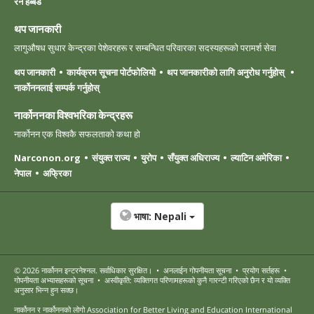
रन हब्बर्ड
थप जानकारी
लागुऔषध सुधार केन्द्रका पेशेवरहरू र सम्बन्धित परिवारका सदस्यहरूको परामर्श सेवा
थप जानकारी
कार्यक्रम सूचना पोर्टफोलियो
थप जानकारीको लागि अनुरोध गर्नुहोस्
नार्कोननलाई सम्पर्क गर्नुहोस्
नार्कोननका विश्वभरिका केन्द्रहरू
नार्कोनन एक विश्वकै सफलताको कथा हो
Narconon.org
संयुक्त राज्य
युरोप
सँयुक्त अधिराज्य
ल्याटिन अमेरिका
नेपाल
अफ्रिका
भाषा:
Nepali
© 2026
नार्कोनन इन्टरनेश्नल
. सर्वाधिकार सुरक्षित।
•
अनलाईन गोपनीयता सूचना
•
प्रयोग सर्तहरू
•
गोपनीयता अभ्यासहरूको सूचना
•
अस्वीकृति: व्यक्तिगत परिणामहरूको कुनै गारन्टी गरिएको छैन र यो व्यक्ति
अनुसार भिन्न हुन सक्छ।
नार्कोनन र नार्कोननको लोगो Association for Better Living and Education International