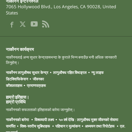
नार्कोनन इन्टरनेश्नल
7065 Hollywood Blvd.
,
Los Angeles
,
CA
90028
,
United
States
नार्कोनन कार्यक्रम
नार्कोननलाई अन्य सुधार केन्द्रहरूभन्दा के कुराले भिन्न बनाउँछ भनी अधिक जानकारी
लिनुहोस्।
नार्कोनन लागुऔषध सुधार केन्द्र
लागुऔषध रहित विथड्रल
न्यु लाइफ
डिटक्सिफिकेसन
जीवनका
कौशलताहरू
प्रमाणपत्रहरू
हाम्रो इतिहास।
हाम्रो ‍प्रविधि
नार्कोननको सफलताको इतिहासको बारेमा जान्नुहोस्।
नार्कोननको बारेमा
विश्वव्यापी लक्ष्य
५० वर्ष देखि : लागुऔषध मुक्त जीवनको सेवामा
समर्पित
विश्व-स्तरीय सुबिधाहरू
पहिचान र मुल्यांकन
अध्ययन तथा रिपोर्टहरू
एल.