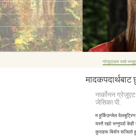
ग्रेजुएटहरू यसो भन्नुहु
मादकपदार्थबाट छ
नार्कोनन ग्रेजुएट
जेसिका पी.
म हुर्किउन्जेल वेलबुट्र
यस्तै रह्यो भन्नुपर्दा क
कुराहरू बिर्सन सजिलो हु