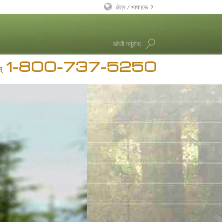
क्षेत्र / भाषाहरू
English
खोजी गर्नुहोस्
Dansk
1-800-737-5250
Deutsch
चार
्
Ελληνικά (Greek)
रन हब्बर्ड
Español
Français
Hebrew
Magyar
Italiano
日本語 (Japanese)
Macedonian