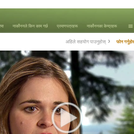
ेमा
नार्कोननले किन काम गर्छ
प्रमाणपत्रहरू
नार्कोननका केन्द्रहरू
समा
अहिले सहयोग पाउनुहोस्
फोन गर्नुहोस
एल. 