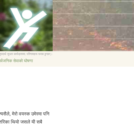
Nederlands
Norsk
Portuguès
Русский (Russian)
Svenska
ूपदार्थ सुधार कार्यक्रममा, परिणामहरू फरक हुन्छन्।
繁體中文 (Chinese)
ार्वजनिक सेवाको घोषणा
Arabic
Nepali
Ukrainian
Czech
Turkish
्यसैले, मेरो वयस्क उमेरमा पनि
सबै क्षेत्र /भाषा
्तो तरिका थियो जसले यी सबै