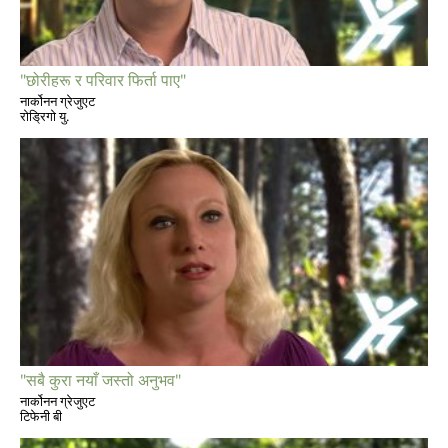
"छोरीहरू र परिवार फिर्ता पाए"
नार्कोनन ग्रेजुएट
रोड्रिगो यु.
"सबै कुरा नयाँ जस्तो अनुभव"
नार्कोनन ग्रेजुएट
टिफेनी बी