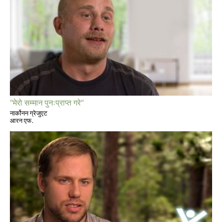
"मेरो सम्मान पुनःप्राप्त गरे"
नार्कोनन ग्रेजुएट
आरन एफ.