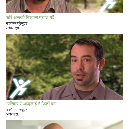
फेरि अरूको विश्वास प्राप्त गर्दै
नार्कोनन ग्रेजुएट
एलेक्स एम.
"परिवार र आफूलाई नै फिर्ता पाए"
नार्कोनन ग्रेजुएट
अर्थर एस.