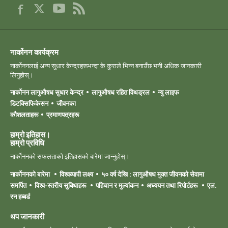
नार्कोनन कार्यक्रम
नार्कोननलाई अन्य सुधार केन्द्रहरूभन्दा के कुराले भिन्न बनाउँछ भनी अधिक जानकारी
लिनुहोस्।
नार्कोनन लागुऔषध सुधार केन्द्र
लागुऔषध रहित विथड्रल
न्यु लाइफ
डिटक्सिफिकेसन
जीवनका
कौशलताहरू
प्रमाणपत्रहरू
हाम्रो इतिहास।
हाम्रो ‍प्रविधि
नार्कोननको सफलताको इतिहासको बारेमा जान्नुहोस्।
नार्कोननको बारेमा
विश्वव्यापी लक्ष्य
५० वर्ष देखि : लागुऔषध मुक्त जीवनको सेवामा
समर्पित
विश्व-स्तरीय सुबिधाहरू
पहिचान र मुल्यांकन
अध्ययन तथा रिपोर्टहरू
एल.
रन हब्बर्ड
थप जानकारी