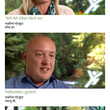
"फेरि मेरो परिवार फिर्ता पाए"
नार्कोनन ग्रेजुएट
मन्डि एम.
पेनकिलर्सबाट छुट्कारा
नार्कोनन ग्रेजुएट
म्याथ्यु सी.