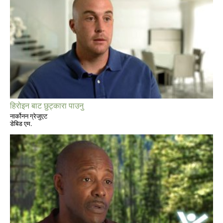
हिरोइन बाट छुट्कारा पाउनु
नार्कोनन ग्रेजुएट
डेबिड एम.