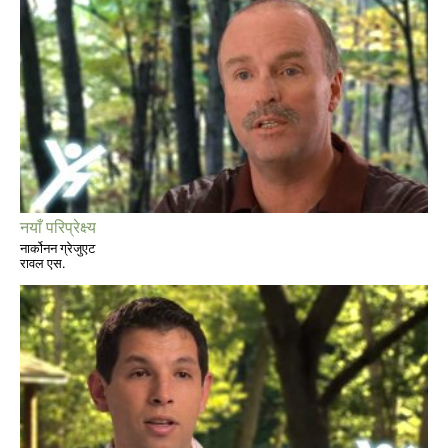
नयाँ परिप्रेक्ष्य
नार्कोनन ग्रेजुएट
रावल एस.