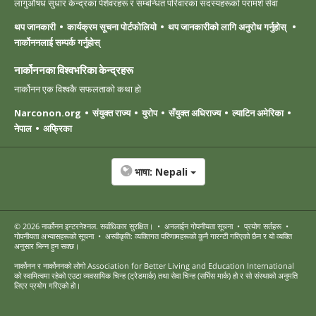
लागुऔषध सुधार केन्द्रका पेशेवरहरू र सम्बन्धित परिवारका सदस्यहरूको परामर्श सेवा
थप जानकारी
कार्यक्रम सूचना पोर्टफोलियो
थप जानकारीको लागि अनुरोध गर्नुहोस्
नार्कोननलाई सम्पर्क गर्नुहोस्
नार्कोननका विश्वभरिका केन्द्रहरू
नार्कोनन एक विश्वकै सफलताको कथा हो
Narconon.org
संयुक्त राज्य
युरोप
सँयुक्त अधिराज्य
ल्याटिन अमेरिका
नेपाल
अफ्रिका
भाषा:
Nepali
© 2026
नार्कोनन इन्टरनेश्नल
. सर्वाधिकार सुरक्षित।
•
अनलाईन गोपनीयता सूचना
•
प्रयोग सर्तहरू
•
गोपनीयता अभ्यासहरूको सूचना
•
अस्वीकृति: व्यक्तिगत परिणामहरूको कुनै गारन्टी गरिएको छैन र यो व्यक्ति
अनुसार भिन्न हुन सक्छ।
नार्कोनन र नार्कोननको लोगो Association for Better Living and Education International
को स्वामित्वमा रहेको एउटा व्यवसायिक चिन्ह (ट्रेडमार्क) तथा सेवा चिन्ह (सर्भिस मार्क) हो र सो संस्थाको अनुमति
लिएर प्रयोग गरिएको हो।