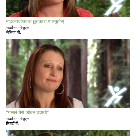
मादकपदार्थबाट छुट्कारा पाउनुहोस्।
नार्कोनन ग्रेजुएट
जेसिका पी.
"यसले मेरो जीवन बचायो”
नार्कोनन ग्रेजुएट
लिबर्टी बी.