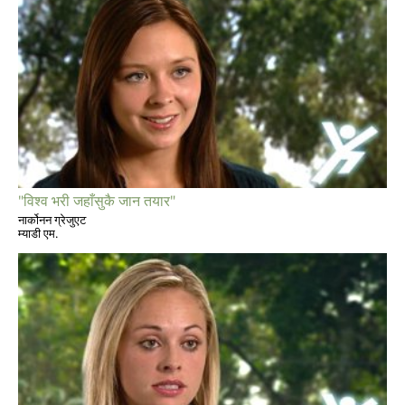
"विश्व भरी जहाँसुकै जान तयार"
नार्कोनन ग्रेजुएट
म्याडी एम.