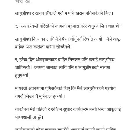
Norsk
लागुऔषध र खराब सँगतले गर्दा म पनि खराब बनिसकेको थिए।
Portuguès
Русский (Russian)
र, अरू हरेकले गरिरहेको कामको प्रयास गरेर अनुभव लिन चाहन्थे।
Svenska
लागुऔषध किन्नका लागि मैले पैसा चोर्नुपर्ने स्थिति आयो। मैले आफू
繁體中文 (Chinese)
बाहेक अरू कसैको बारेमा सोच्दैनथे।
Arabic
र, हरेक दिन ओच्छ्यानबाट बाहिर निस्कन पनि मलाईं लागुऔषध
Nepali
चाहिन्थ्यो। काममा जानका लागि पनि म लागुऔषधको नसामा
हुनुपर्थ्यो।
Ukrainian
Czech
म यस्तो अवस्थामा पुगिसकेको थिए कि मैले लागुऔषधको प्रयोग
नगर्दा जिउन नै मुस्किल हुन्थ्यो।
Turkish
सबै क्षेत्र /भाषा
नार्कोनन मेरो पहिलो र अन्तिम सुधार कार्यक्रम बन्यो भन्दा आफूलाई
भाग्यशाली ठान्छुँ।
कार्यक्रमको हरेक चरणमा तपाईंले आफूलाई कसरी राम्रो व्यक्ति