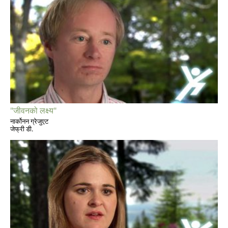
"जीवनको लक्ष्य"
नार्कोनन ग्रेजुएट
जेफ्री डी.