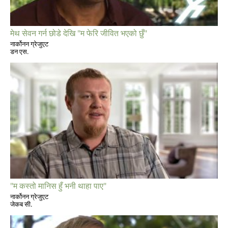
मेथ सेवन गर्न छोडे देखि "म फेरि जीवित भएको छुँ"
नार्कोनन ग्रेजुएट
डन एस.
"म कस्तो मानिस हुँ भनी थाहा पाए"
नार्कोनन ग्रेजुएट
जेकब सी.