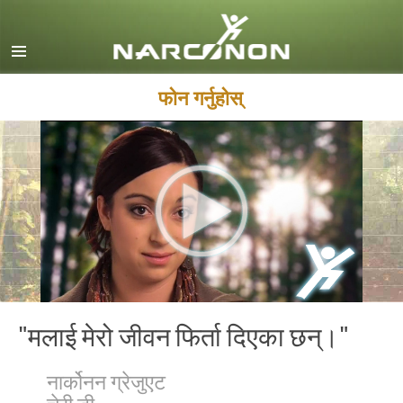
English
Dansk
Deutsch
फोन गर्नुहोस्
Ελληνικά (Greek)
Español
Français
Hebrew
Magyar
Italiano
日本語 (Japanese)
"मलाई मेरो जीवन फिर्ता दिएका छन्।"
Macedonian
नार्कोनन ग्रेजुएट
Nederlands
चेरी डी.