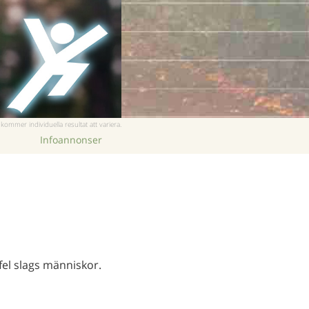
Nederlands
Norsk
Portuguès
Ryska
Svenska
ommer individuella resultat att variera.
Kinesiska
Infoannonser
Arabiska
Nepali
Ukrainska
Kroatiska
Tjeckiska
fel slags människor.
Alla regioner/språk