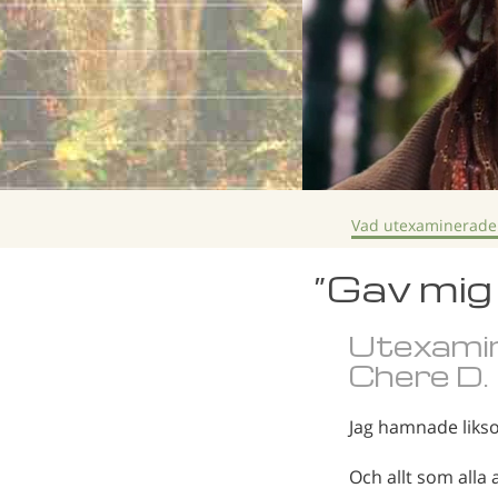
Vad utexaminerade
”Gav mig m
Utexamin
Chere D.
Jag hamnade likso
Och allt som alla