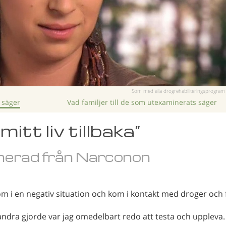
Som med alla drogrehabiliteringsprogram k
 säger
Vad familjer till de som utexaminerats säger
itt liv tillbaka”
erad från Narconon
m i en negativ situation och kom i kontakt med droger och 
 andra gjorde var jag omedelbart redo att testa och uppleva.