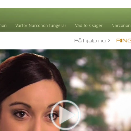
non
Varför Narconon fungerar
Vad folk säger
Narconon
Få hjälp nu
RIN