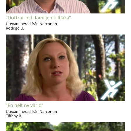
”Döttrar och familjen tillbaka”
Utexaminerad från Narconon
Rodrigo U.
”En helt ny värld”
Utexaminerad från Narconon
Tiffany B.