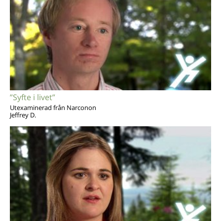
”Syfte i livet”
Utexaminerad från Narconon
Jeffrey D.