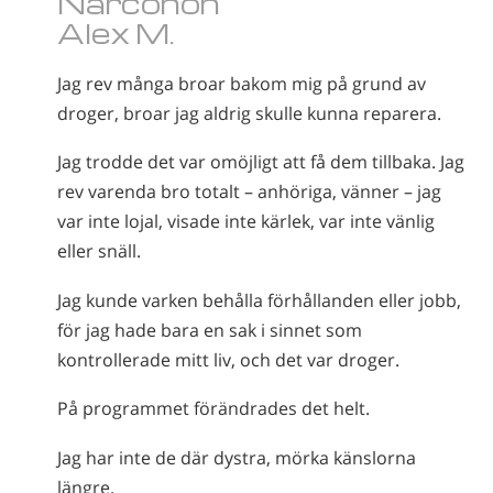
Narconon
Norsk
Alex M.
Portuguès
Jag rev många broar bakom mig på grund av
Ryska
droger, broar jag aldrig skulle kunna reparera.
Svenska
Jag trodde det var omöjligt att få dem tillbaka. Jag
Kinesiska
rev varenda bro totalt – anhöriga, vänner – jag
Arabiska
var inte lojal, visade inte kärlek, var inte vänlig
eller snäll.
Nepali
Ukrainska
Jag kunde varken behålla förhållanden eller jobb,
för jag hade bara en sak i sinnet som
Kroatiska
kontrollerade mitt liv, och det var droger.
Tjeckiska
På programmet förändrades det helt.
Alla regioner/språk
Jag har inte de där dystra, mörka känslorna
längre.