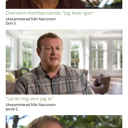
Övervann methberoende: ”Jag lever igen”
Utexaminerad från Narconon
Don S.
”Lärde mig vem jag är”
Utexaminerad från Narconon
Jacob C.