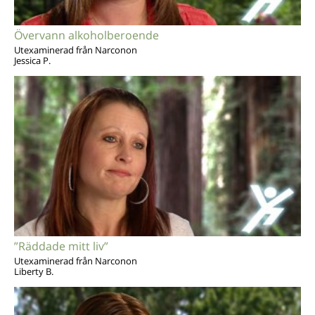
Övervann alkoholberoende
Utexaminerad från Narconon
Jessica P.
”Räddade mitt liv”
Utexaminerad från Narconon
Liberty B.