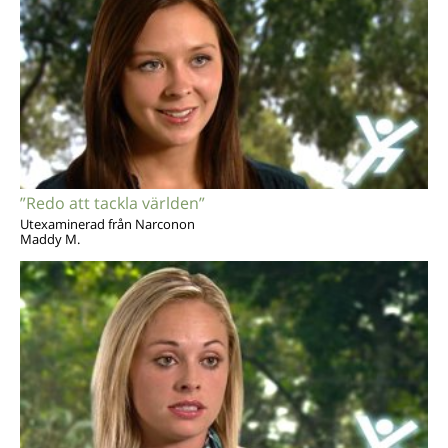
”Redo att tackla världen”
Utexaminerad från Narconon
Maddy M.