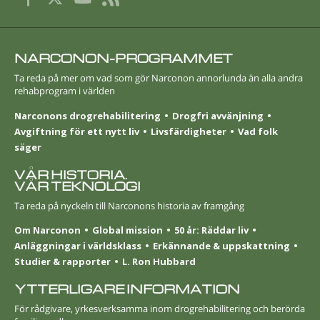
NARCONON-PROGRAMMET
Ta reda på mer om vad som gör Narconon annorlunda än alla andra
rehabprogram i världen
Narconons drogrehabilitering
Drogfri avvänjning
Avgiftning för ett nytt liv
Livsfärdigheter
Vad folk
säger
VÅR HISTORIA.
VÅR TEKNOLOGI
Ta reda på nyckeln till Narconons historia av framgång
Om Narconon
Global mission
50 år: Räddar liv
Anläggningar i världsklass
Erkännande & uppskattning
Studier & rapporter
L. Ron Hubbard
YTTERLIGARE INFORMATION
För rådgivare, yrkesverksamma inom drogrehabilitering och berörda