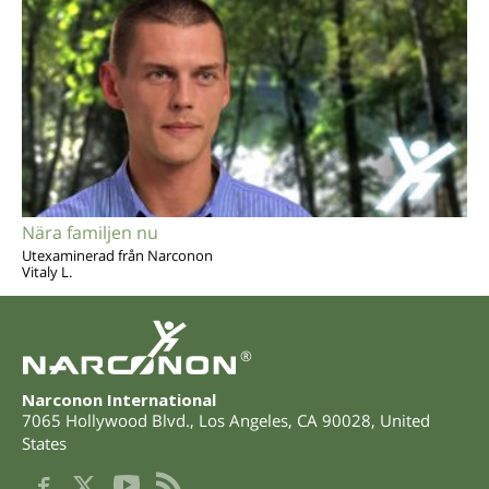
Nära familjen nu
Utexaminerad från Narconon
Vitaly L.
®
Narconon International
7065 Hollywood Blvd.
,
Los Angeles
,
CA
90028
,
United
States