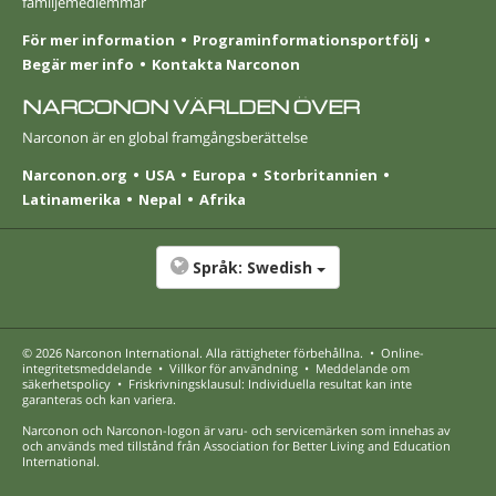
familjemedlemmar
För mer information
Programinformationsportfölj
Begär mer info
Kontakta Narconon
NARCONON VÄRLDEN ÖVER
Narconon är en global framgångsberättelse
Narconon.org
USA
Europa
Stor­britannien
Latinamerika
Nepal
Afrika
Språk:
Swedish
© 2026
Narconon International
. Alla rättigheter förbehållna.
•
Online-
integritetsmeddelande
•
Villkor för användning
•
Meddelande om
säkerhetspolicy
•
Friskrivningsklausul: Individuella resultat kan inte
garanteras och kan variera.
Narconon och Narconon-logon är varu- och servicemärken som innehas av
och används med tillstånd från Association for Better Living and Education
International.