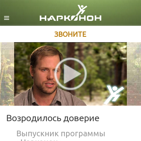
Английский
Датский
Немецкий
ЗВОНИТЕ
Греческий
Испанский
Французский
Иврит
Венгерский
Итальянский
Японский
Возродилось доверие
Македонский
Выпускник программы
Нидерландский