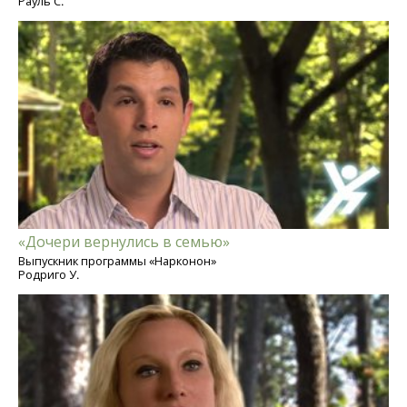
Рауль С.
«Дочери вернулись в семью»
Выпускник программы «Нарконон»
Родриго У.