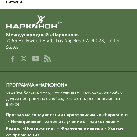
Виталий Л.
TM
Международный «Нарконон»
7065 Hollywood Blvd.
,
Los Angeles
,
CA
90028
,
United
States
ПРОГРАММА «НАРКОНОН»
Узнайте больше о том, что отличает «Нарконон» от любых
других программ по освобождению от наркозависимости
в мире.
Программа соцадаптации наркозависимых «Нарконон»
Немедикаментозное отлучение от наркотиков
Раздел «Новая жизнь»
Жизненные навыки
Успехи
от применения