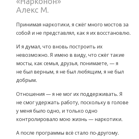
«Нарконон»
Норвежский
Алекс М.
Португальский
Принимая наркотики, я сжёг много мостов за
Русский
собой и не представлял, как я их восстановлю.
Шведский
И я думал, что вновь построить их
Китайский
невозможно. Я имею в виду, что сжёг такие
Арабский
мосты, как семья, друзья, понимаете, — я
Непальский
не был верным, я не был любящим, я не был
добрым.
Украинский
Хорватский
Отношения — я не мог их поддерживать. Я
не смог удержать работу, поскольку в голове
Турецкий
у меня было одно, и только одно
Все регионы/языки
контролировало мою жизнь — наркотики.
А после программы всё стало по-другому.