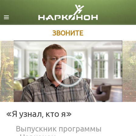
Английский
Датский
Немецкий
ЗВОНИТЕ
Греческий
Испанский
Французский
Иврит
Венгерский
Итальянский
Японский
«Я узнал, кто я»
Македонский
Выпускник программы
Нидерландский