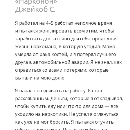
«Нарконон»
Норвежский
Джейкоб С.
Португальский
Я работал на 4–5 работах неполное время
Русский
и пытался жонглировать всем этим, чтобы
Шведский
заработать достаточно для себя, продолжая
Китайский
жизнь наркомана, в которую угодил. Мама
умерла от рака костей, и я потерял лучшего
Арабский
друга в автомобильной аварии. Я не знал, как
Непальский
справиться со всеми потерями, которые
Украинский
выпали на мою долю.
Хорватский
Я начал опаздывать на работу. Я стал
Турецкий
расхлябанным. Деньги, которые я откладывал,
чтобы купить еду или что-то для дома — всё
Все регионы/языки
уходило на наркотики. Не успел я оглянуться,
как уже не мог бросить. Я пытался отучить
себя от наркотиков. Пытался их больше