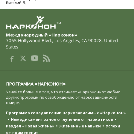
Виталий Л.
TM
Международный «Нарконон»
7065 Hollywood Blvd.
,
Los Angeles
,
CA
90028
,
United
States
ПРОГРАММА «НАРКОНОН»
Узнайте больше о том, что отличает «Нарконон» от любых
других программ по освобождению от наркозависимости
в мире.
Программа соцадаптации наркозависимых «Нарконон»
Немедикаментозное отлучение от наркотиков
Раздел «Новая жизнь»
Жизненные навыки
Успехи
от применения