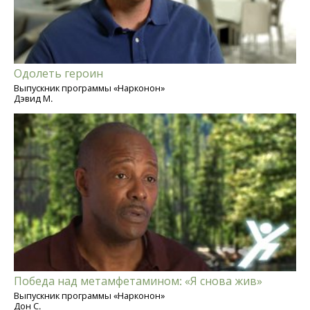
Одолеть героин
Выпускник программы «Нарконон»
Дэвид М.
Победа над метамфетамином: «Я снова жив»
Выпускник программы «Нарконон»
Дон С.