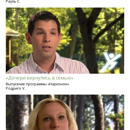
Рауль С.
«Дочери вернулись в семью»
Выпускник программы «Нарконон»
Родриго У.