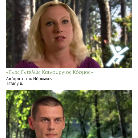
«Ένας Εντελώς Καινούργιος Κόσμος»
Απόφοιτη του Νάρκωνον
Tiffany B.