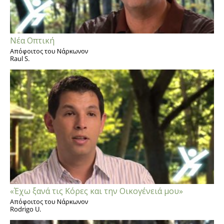
Νέα Οπτική
Απόφοιτος του Νάρκωνον
Raul S.
«Έχω ξανά τις Κόρες και την Οικογένειά μου»
Απόφοιτος του Νάρκωνον
Rodrigo U.