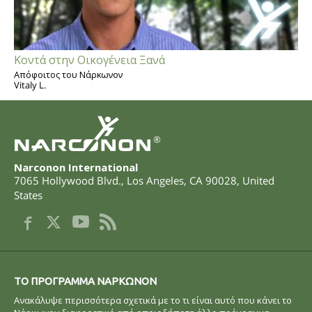
Κοντά στην Οικογένεια Ξανά
Απόφοιτος του Νάρκωνον
Vitaly L.
®
Narconon International
7065 Hollywood Blvd.
,
Los Angeles
,
CA
90028
,
United
States
ΤΟ ΠΡOΓΡΑΜΜΑ ΝAΡΚΩΝΟΝ
Ανακάλυψε περισσότερα σχετικά με το τι είναι αυτό που κάνει το