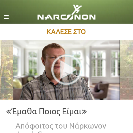
Αγγλικά
Δανέζικα
Ολλανδικά
ΚΑΛΕΣΕ ΣΤΟ
Ελληνικά
Ισπανικά
Γαλλικά
Εβραϊκά
Ούγγρικα
Ιταλικά
日本語 (Ιαπωνικά)
«Έμαθα Ποιος Είμαι»
Σερβομακεδονικά
Απόφοιτος του Νάρκωνον
Ολλανδία