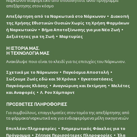
Νάρκωνον διαφορετικό από οποιοδήποτε άλλο πρόγραμμα
απεξάρτησης στον κόσμο
Απεξάρτηση από τα Ναρκωτικά στο Νάρκωνον
Διακοπή
της Χρήσης Εθιστικών Ουσιών Χωρίς τη Χρήση Φαρμάκων
ή Ναρκωτικών
Βήμα Αποτοξίνωσης για μια Νέα Ζωή
Δεξιότητες για τη Ζωή
Μαρτυρίες
Η ΙΣΤΟΡΙΑ ΜΑΣ.
Η ΤΕΧΝΟΛΟΓΙΑ ΜΑΣ
Ανακάλυψε ποιο είναι το κλειδί για τις επιτυχίες του Νάρκωνον.
Σχετικά με το Νάρκωνον
Παγκόσμια Αποστολή
Σώζουμε Ζωές εδώ και 50 Χρόνια
Εγκαταστάσεις
Παγκόσμιας Κλάσης
Αναγνώριση και Εκτίμηση
Μελέτες
και Αναφορές
Λ. Ρον Χάμπαρντ
ΠΡΟΣΘΕΤΕΣ ΠΛΗΡΟΦΟΡΙΕΣ
Για συμβούλους, επαγγελματίες στον τομέα της απεξάρτησης από
τα φάρμακα/ναρκωτικά και για ενδιαφερόμενα μέλη οικογενειών
Επιπλέον Πληροφορίες
Ενημερωτικός Φάκελος για το
Πρόγραμμα
Ζήτησε Περισσότερες Πληροφορίες
Έλα