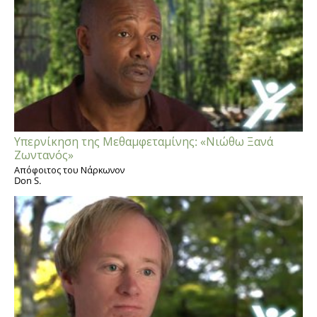
Υπερνίκηση της Μεθαμφεταμίνης: «Νιώθω Ξανά
Ζωντανός»
Απόφοιτος του Νάρκωνον
Don S.