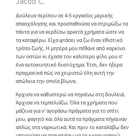
Jacob C.
Νορβηγικά
Πορτογαλικά
Δούλευα περίπου σε 4-5 εργασίες μερικής
απασχόλησης και προσπαθούσα να στριμώξω τα
Русский (Ρωσικά)
πάντα για να κερδίσω αρκετά χρήματα ώστε να
Σουηδικά
τα καταφέρω. Είχα φτάσει να ζω έναν εθιστικό
繁體中文 (Κινεζικά)
τρόπο ζωής. Η μητέρα μου πέθανε από καρκίνο
των οστών κι έχασα τον καλύτερο φίλο μου σ’
Αραβικά
ένα αυτοκινητικό δυστύχημα. Έτσι, δεν ήξερα
Νεπαλέζικα
πραγματικά πώς να χειριστώ όλη αυτή την
Ουκρανικά
απώλεια την οποία βίωνα.
Κροατικά
Άρχισα να καθυστερώ να πηγαίνω στη δουλειά.
Τουρκικά
Άρχισα να τεμπελιάζω. Όλα τα χρήματα που
μάζευα για ν’ αγοράσω πράγματα για το σπίτι
Όλες οι Περιοχές/Γλώσσες
μου, φαγητό και όλα αυτά τα πράγματα πήγαιναν
απλώς στα ναρκωτικά. Και πριν το καταλάβω δεν
μπορούσα να σταματήσω να τα χρησιμοποιώ.