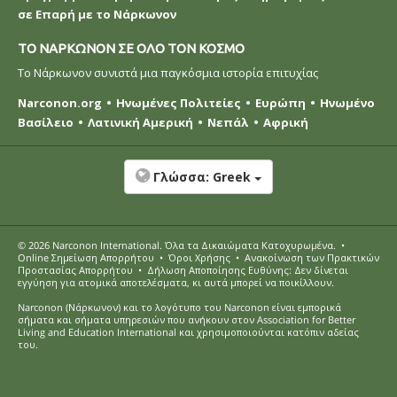
σε Επαρή με το Νάρκωνον
ΤΟ ΝΑΡΚΩΝΟΝ ΣΕ ΟΛΟ ΤΟΝ ΚΟΣΜΟ
Το Νάρκωνον συνιστά μια παγκόσμια ιστορία επιτυχίας
Narconon.org
Ηνωμένες Πολιτείες
Ευρώπη
Ηνωμένο
Βασίλειο
Λατινική Αμερική
Νεπάλ
Αφρική
Γλώσσα:
Greek
© 2026
Narconon International
. Όλα τα Δικαιώµατα Κατοχυρωµένα.
•
Online Σημείωση Απορρήτου
•
Όροι Χρήσης
•
Ανακοίνωση των Πρακτικών
Προστασίας Απορρήτου
•
Δήλωση Αποποίησης Ευθύνης: Δεν δίνεται
εγγύηση για ατομικά αποτελέσματα, κι αυτά μπορεί να ποικίλλουν.
Narconon (Νάρκωνον) και το λογότυπο του Narconon είναι εμπορικά
σήματα και σήματα υπηρεσιών που ανήκουν στον Association for Better
Living and Education International και χρησιμοποιούνται κατόπιν αδείας
του.