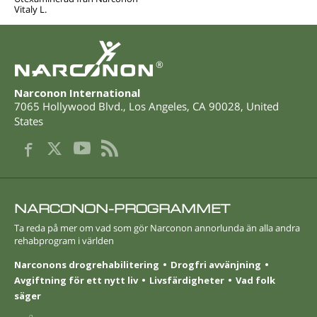
Vitaly L.
®
Narconon International
7065 Hollywood Blvd.
,
Los Angeles
,
CA
90028
,
United
States
NARCONON-PROGRAMMET
Ta reda på mer om vad som gör Narconon annorlunda än alla andra
rehabprogram i världen
Narconons drogrehabilitering
Drogfri avvänjning
Avgiftning för ett nytt liv
Livsfärdigheter
Vad folk
säger