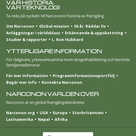
VÅR HISTORIA.
VÅR TEKNOLOGI
Ta reda på nyckeln till Narconons historia av framgång
Om Narconon
Global mission
50 år: Räddar liv
Anläggningar i världsklass
Erkännande & uppskattning
Studier & rapporter
L. Ron Hubbard
YTTERLIGARE INFORMATION
För rådgivare, yrkesverksamma inom drogrehabilitering och berörda
familjemedlemmar
För mer information
Programinformationsportfölj
Begär mer info
Kontakta Narconon
NARCONON VÄRLDEN ÖVER
Narconon är en global framgångsberättelse
Narconon.org
USA
Europa
Stor­britannien
Latinamerika
Nepal
Afrika