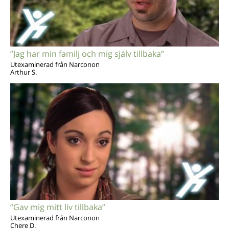
”Jag har min familj och mig själv tillbaka”
Utexaminerad från Narconon
Arthur S.
”Gav mig mitt liv tillbaka”
Utexaminerad från Narconon
Chere D.