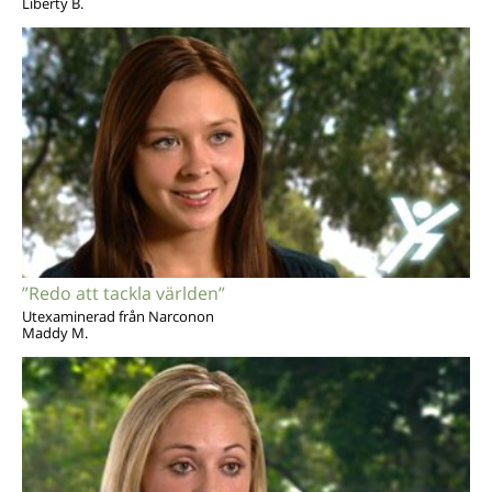
Liberty B.
”Redo att tackla världen”
Utexaminerad från Narconon
Maddy M.