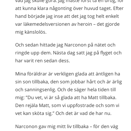
vad jag skulle göra. Jag måste först ta en drog, för
att kunna klara någonting över huvud taget. Efter
hand började jag inse att det jag tog helt enkelt
var läkemedelsversionen av heroin – det gjorde
mig känslolös.
Och sedan hittade jag Narconon på nätet och
ringde upp dem. Nästa dag satt jag på flyget och
har varit ren sedan dess.
Mina föräldrar är verkligen glada att äntligen ha
sin son tillbaka, den som jobbar hårt och är ärlig
och sanningsenlig. Och de säger hela tiden till
mig: ”Du vet, vi är så glada att ha Matt tillbaka.
Den rejäla Matt, som vi uppfostrade och som vi
vet kan sköta sig.” Och det är vad de har nu.
Narconon gav mig mitt liv tillbaka – för den väg