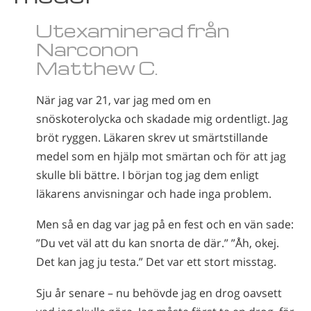
Norsk
Utexaminerad från
Portuguès
Narconon
Ryska
Matthew C.
Svenska
När jag var 21, var jag med om en
Kinesiska
snöskoterolycka och skadade mig ordentligt. Jag
Arabiska
bröt ryggen. Läkaren skrev ut smärtstillande
medel som en hjälp mot smärtan och för att jag
Nepali
skulle bli bättre. I början tog jag dem enligt
Ukrainska
läkarens anvisningar och hade inga problem.
Kroatiska
Men så en dag var jag på en fest och en vän sade:
Tjeckiska
”Du vet väl att du kan snorta de där.” ”Åh, okej.
Alla regioner/språk
Det kan jag ju testa.” Det var ett stort misstag.
Sju år senare – nu behövde jag en drog oavsett