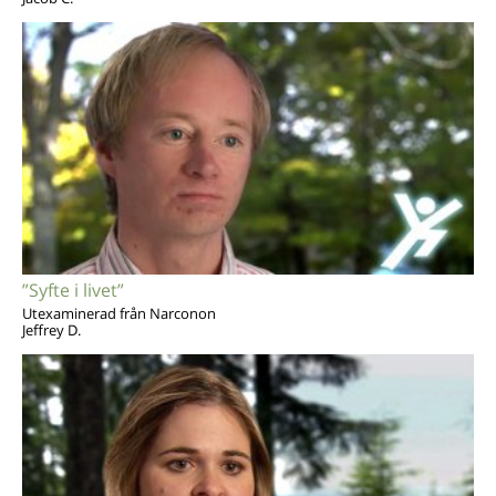
”Syfte i livet”
Utexaminerad från Narconon
Jeffrey D.