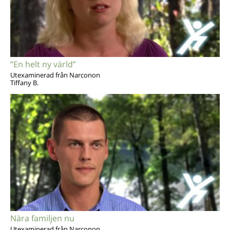
”En helt ny värld”
Utexaminerad från Narconon
Tiffany B.
Nära familjen nu
Utexaminerad från Narconon