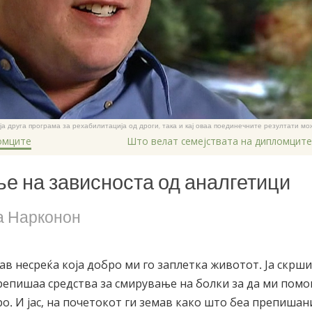
која друга програма за рехабилитација од дроги, така и кај оваа поединечните резултати мо
омците
Што велат семејствата на дипломците
 на зависноста од аналгетици
а Нарконон
мав несреќа која добро ми го заплетка животот. Ја скрш
епишаа средства за смирување на болки за да ми помог
о. И јас, на почетокот ги земав како што беа препиша