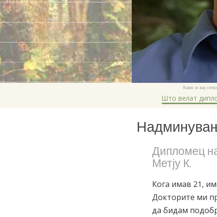
Како и кај се
Што велат дипл
Надминување
Дипломец н
Метју К.
Кога имав 21, и
Докторите ми пр
да бидам подобр