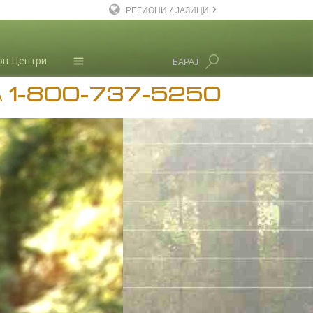
РЕГИОНИ / ЈАЗИЦИ
English
он Центри
БАРАЈ
Dansk
1-800-737-5250
Deutsch
Новости
А
Ελληνικά (Greek)
Л. Рон Хабард
Español
Français
Hebrew
Magyar
Italiano
日本語 (Japanese)
Macedonian