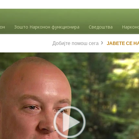
нон
Зошто Нарконон функционира
Сведоштва
Наркон
Добијте помош сега
ЈАВЕТЕ СЕ Н