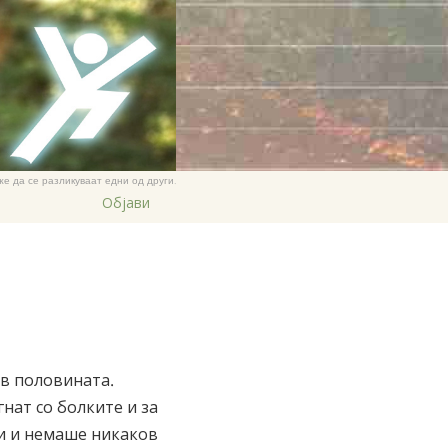
Nederlands
Norsk
Portuguès
Русский (Russian)
Svenska
же да се разликуваат едни од други.
繁體中文 (Chinese)
Објави
Arabic
Nepali
Ukrainian
Czech
Turkish
ив половината.
Сите региони/јазици
нат со болките и за
ни и немаше никаков