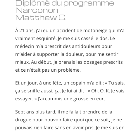
Diplômé du programme
Norvégien
Narconon
Portugais
Matthew C.
Russe
À 21 ans, j’ai eu un accident de motoneige qui m’a
Suédois
vraiment esquinté. Je me suis cassé le dos. Le
Chinois
médecin m’a prescrit des antidouleurs pour
m’aider à supporter la douleur, pour me sentir
Arabe
mieux. Au début, je prenais les dosages prescrits
Népalais
et ce n’était pas un problème.
Ukrainien
Et un jour, à une fête, un copain m’a dit : « Tu sais,
Croate
ça se sniffe aussi, ça. Je lui ai dit : « Oh, O. K. Je vais
Turc
essayer. » J’ai commis une grosse erreur.
Toutes régions/langues
Sept ans plus tard, il me fallait prendre de la
drogue pour pouvoir faire quoi que ce soit, je ne
pouvais rien faire sans en avoir pris. Je me suis en