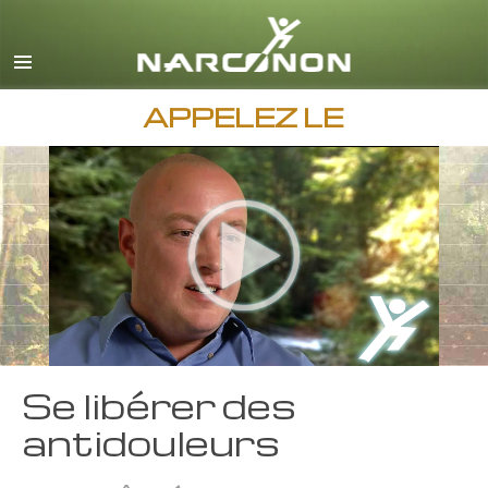
Anglais
Danois
Allemand
APPELEZ LE
Grec
Espagnol
Français
Hébreu
Magyar
Italien
Japonais
Se libérer des
Macédonien
antidouleurs
Néerlandais