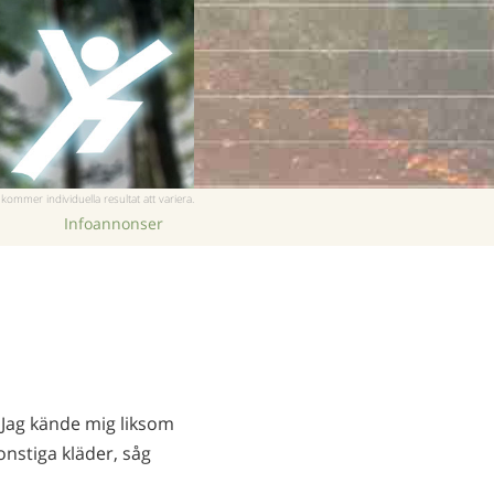
Nederlands
Norsk
Portuguès
Ryska
Svenska
ommer individuella resultat att variera.
Kinesiska
Infoannonser
Arabiska
Nepali
Ukrainska
Kroatiska
Tjeckiska
. Jag kände mig liksom
Alla regioner/språk
nstiga kläder, såg