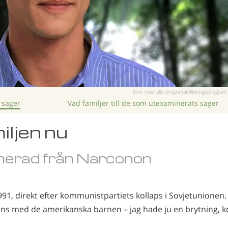
Som med alla drogrehabiliteringsprogram k
 säger
Vad familjer till de som utexaminerats säger
iljen nu
erad från Narconon
1991, direkt efter kommunistpartiets kollaps i Sovjetunionen
ns med de amerikanska barnen – jag hade ju en brytning, ko