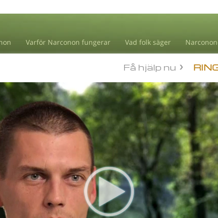
non
Varför Narconon fungerar
Vad folk säger
Narconon
Få hjälp nu
RIN