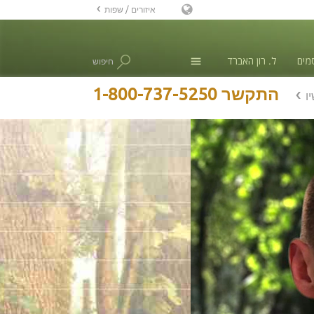
איזורים / שפות
אנגלית
מים
ל. רון האברד
חיפוש
דנית
הולנדית
חדשות
1-800-737-5250
התקשר
ו
Ελληνικά (יוונית)
ספרדית, אמריקה הלטינית
צרפתית
עברית
מגיארית
איטלקית
日本語(יפנית)
מקדונית