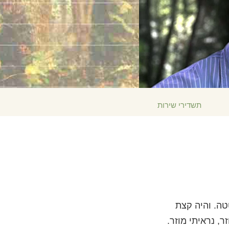
הולנדית
נורווגית
פורטוגזית
רוסית
שוודית
繁體中文 (סינית)
תשדירי שירות
ערבית
נפאלית
אוקראינית
קרואטית
טורקית
כל האיזורים/השפות
מוטטה. והיה קצת
 נראיתי מוזר.