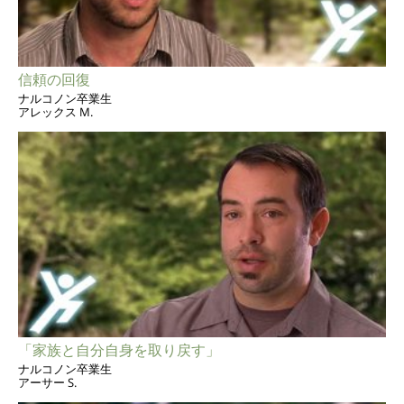
信頼の回復
ナルコノン卒業生
アレックス M.
「家族と自分自身を取り戻す」
ナルコノン卒業生
アーサー S.