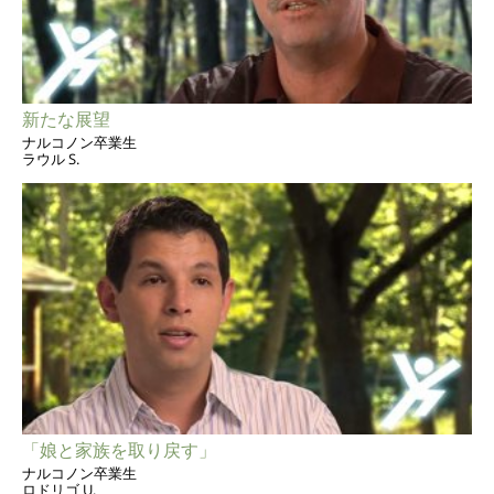
新たな展望
ナルコノン卒業生
ラウル S.
「娘と家族を取り戻す」
ナルコノン卒業生
ロドリゴ U.