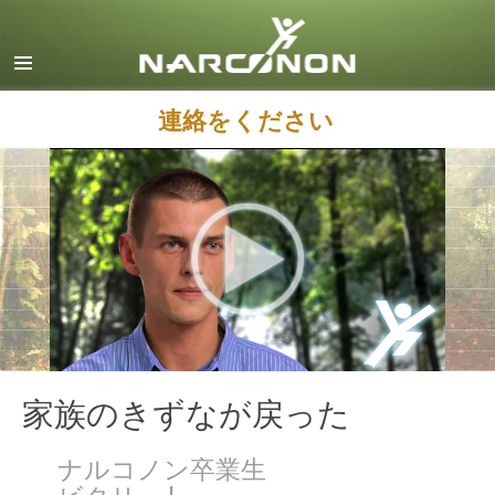
英語
デンマーク語
ドイツ語
連絡をください
ギリシャ語
スペイン語（ラテン）
フランス語
ヘブライ語
マジャール語
イタリア語
日本語
家族のきずなが戻った
マケドニア語
ナルコノン卒業生
オランダ語
ビタリー L.