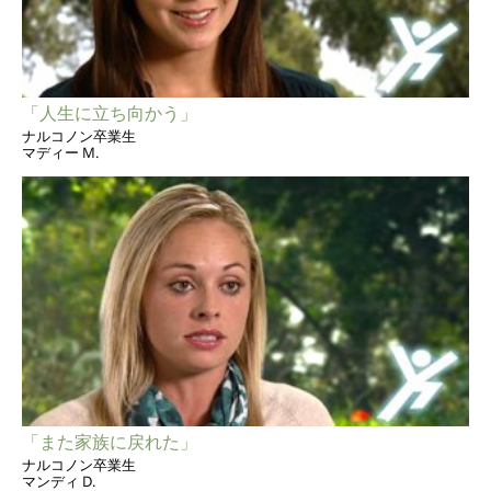
「人生に立ち向かう」
ナルコノン卒業生
マディー M.
「また家族に戻れた」
ナルコノン卒業生
マンディ D.