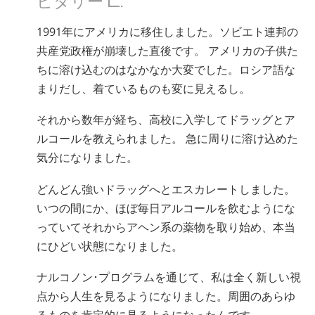
ノルウェー語
1991年にアメリカに移住しました。ソビエト連邦の
ポルトガル語
共産党政権が崩壊した直後です。 アメリカの子供た
ロシア語
ちに溶け込むのはなかなか大変でした。ロシア語な
スウェーデン語
まりだし、着ているものも変に見えるし。
中国語（繁体字）
それから数年が経ち、高校に入学してドラッグとア
アラビア語
ルコールを教えられました。 急に周りに溶け込めた
気分になりました。
ネパール語
ウクライナ語
どんどん強いドラッグへとエスカレートしました。
いつの間にか、ほぼ毎日アルコールを飲むようにな
クロアチア語
っていてそれからアヘン系の薬物を取り始め、本当
トルコ語
にひどい状態になりました。
すべての地域/言語
ナルコノン･プログラムを通じて、私は全く新しい視
点から人生を見るようになりました。周囲のあらゆ