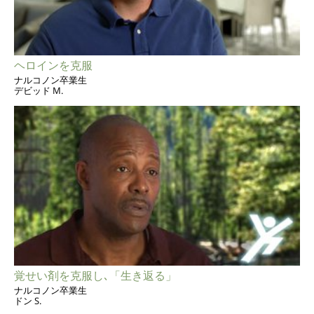
ヘロインを克服
ナルコノン卒業生
デビッド M.
覚せい剤を克服し､「生き返る」
ナルコノン卒業生
ドン S.