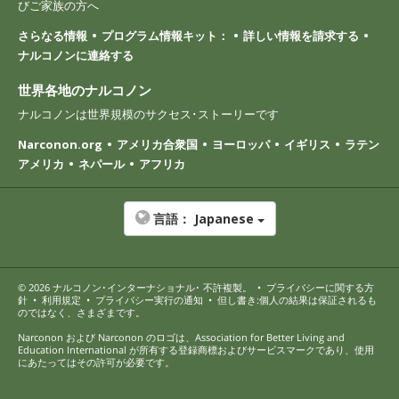
びご家族の方へ
さらなる情報
プログラム情報キット：
詳しい情報を請求する
ナルコノンに連絡する
世界各地のナルコノン
ナルコノンは世界規模のサクセス･ストーリーです
Narconon.org
アメリカ合衆国
ヨーロッパ
イギリス
ラテン
アメリカ
ネパール
アフリカ
言語：
Japanese
© 2026
ナルコノン･インターナショナル
･ 不許複製。
•
プライバシーに関する方
針
•
利用規定
•
プライバシー実行の通知
•
但し書き:個人の結果は保証されるも
のではなく、さまざまです。
Narconon および Narconon のロゴは、Association for Better Living and
Education International が所有する登録商標およびサービスマークであり、使用
にあたってはその許可が必要です。