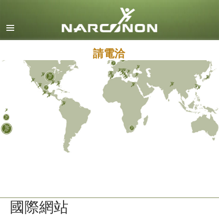
英文
丹麥文
德文
請電洽
希臘文
西班牙文（拉丁美洲）
法文
希伯來文
馬札兒文
義大利文
日文
馬其頓文
國際網站
荷蘭文