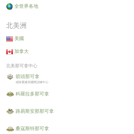
挪威文
全世界各地
葡萄牙文
北美洲
俄文
瑞典文
美國
繁體中文
加拿大
阿拉伯文
北美那可拿中心
尼泊爾文
箭頭那可拿
烏克蘭文
戒除重建與國際訓練中心
克羅埃西亞文
科羅拉多那可拿
土耳其文
路易斯安那那可拿
所有區域／語言
桑寇斯特那可拿