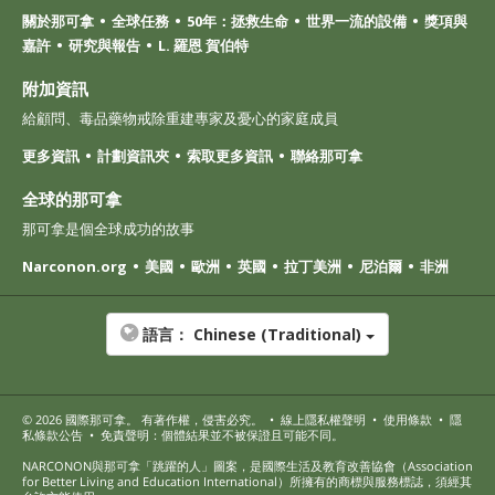
關於那可拿
全球任務
50年：拯救生命
世界一流的設備
獎項與
嘉許
研究與報告
L. 羅恩 賀伯特
附加資訊
給顧問、毒品藥物戒除重建專家及憂心的家庭成員
更多資訊
計劃資訊夾
索取更多資訊
聯絡那可拿
全球的那可拿
那可拿是個全球成功的故事
Narconon.org
美國
歐洲
英國
拉丁美洲
尼泊爾
非洲
語言：
Chinese (Traditional)
© 2026
國際那可拿
。 有著作權，侵害必究。
•
線上隱私權聲明
•
使用條款
•
隱
私條款公告
•
免責聲明：個體結果並不被保證且可能不同。
NARCONON與那可拿「跳躍的人」圖案，是國際生活及教育改善協會（Association
for Better Living and Education International）所擁有的商標與服務標誌，須經其