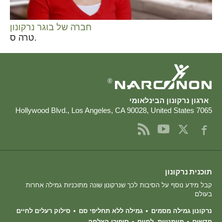
חברה של בוגר נרקונון
טרה ס.
®
ארגון נרקונון הבינלאומי
,
Los Angeles
,
CA
90028
,
United States
7065 Hollywood Blvd.
תוכנית נרקונון
קבל מידע נוסף על הסיבות לכך שנרקונון שונה מתוכניות גמילה אחרות
בעולם
נרקונון גמילה מסמים
גמילה ללא תחליפי סם
סילוק רעלים לחיים
חדשים
מיומנויות לחיים
סיפורי הצלחה