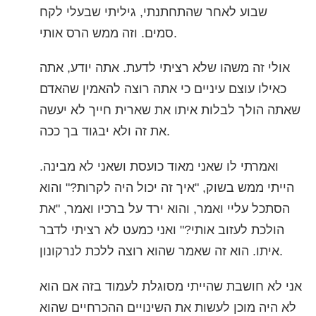
נורווגית
שבוע לאחר שהתחתנתי, גיליתי שבעלי לקח
סמים. וזה ממש הרס אותי.
פורטוגזית
רוסית
אולי זה משהו שלא רציתי לדעת. אתה יודע, אתה
שוודית
כאילו עוצם עיניים כי אתה רוצה להאמין שהאדם
繁體中文 (סינית)
שאתה הולך לבלות איתו את שארית חייך לא יעשה
את זה ולא יבגוד בך ככה.
ערבית
נפאלית
ואמרתי לו שאני מאוד כועסת ושאני לא מבינה.
אוקראינית
הייתי ממש בשוק, "איך זה יכול היה לקרות?" והוא
הסתכל עליי ואמר, והוא ירד על ברכיו ואמר, "את
קרואטית
הולכת לעזוב אותי?" ואני כמעט לא רציתי לדבר
טורקית
איתו. הוא זה שאמר שהוא רוצה ללכת לנרקונון.
כל האיזורים/השפות
אני לא חושבת שהייתי מסוגלת לעמוד בזה אם הוא
לא היה מוכן לעשות את השינויים ההכרחיים שהוא