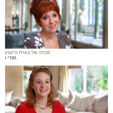
סבתה של בוגרת נרקונון
סנדי ו.