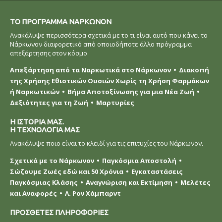
ΤΟ ΠΡOΓΡΑΜΜΑ ΝAΡΚΩΝΟΝ
Ανακάλυψε περισσότερα σχετικά με το τι είναι αυτό που κάνει το
Νάρκωνον διαφορετικό από οποιοδήποτε άλλο πρόγραμμα
απεξάρτησης στον κόσμο
Απεξάρτηση από τα Ναρκωτικά στο Νάρκωνον
Διακοπή
της Χρήσης Εθιστικών Ουσιών Χωρίς τη Χρήση Φαρμάκων
ή Ναρκωτικών
Βήμα Αποτοξίνωσης για μια Νέα Ζωή
Δεξιότητες για τη Ζωή
Μαρτυρίες
Η ΙΣΤΟΡΙΑ ΜΑΣ.
Η ΤΕΧΝΟΛΟΓΙΑ ΜΑΣ
Ανακάλυψε ποιο είναι το κλειδί για τις επιτυχίες του Νάρκωνον.
Σχετικά με το Νάρκωνον
Παγκόσμια Αποστολή
Σώζουμε Ζωές εδώ και 50 Χρόνια
Εγκαταστάσεις
Παγκόσμιας Κλάσης
Αναγνώριση και Εκτίμηση
Μελέτες
και Αναφορές
Λ. Ρον Χάμπαρντ
ΠΡΟΣΘΕΤΕΣ ΠΛΗΡΟΦΟΡΙΕΣ