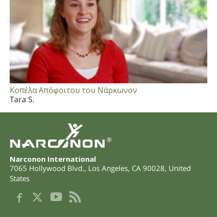
Κοπέλα Απόφοιτου του Νάρκωνον
Tara S.
®
Narconon International
7065 Hollywood Blvd.
,
Los Angeles
,
CA
90028
,
United
States