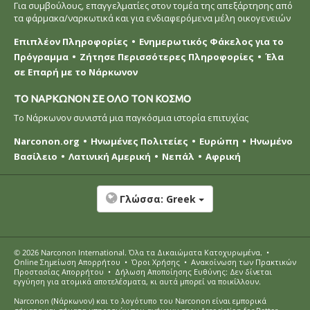
Για συμβούλους, επαγγελματίες στον τομέα της απεξάρτησης από
τα φάρμακα/ναρκωτικά και για ενδιαφερόμενα μέλη οικογενειών
Επιπλέον Πληροφορίες
Ενημερωτικός Φάκελος για το
Πρόγραμμα
Ζήτησε Περισσότερες Πληροφορίες
Έλα
σε Επαρή με το Νάρκωνον
ΤΟ ΝΑΡΚΩΝΟΝ ΣΕ ΟΛΟ ΤΟΝ ΚΟΣΜΟ
Το Νάρκωνον συνιστά μια παγκόσμια ιστορία επιτυχίας
Narconon.org
Ηνωμένες Πολιτείες
Ευρώπη
Ηνωμένο
Βασίλειο
Λατινική Αμερική
Νεπάλ
Αφρική
Γλώσσα:
Greek
© 2026
Narconon International
. Όλα τα Δικαιώµατα Κατοχυρωµένα.
•
Online Σημείωση Απορρήτου
•
Όροι Χρήσης
•
Ανακοίνωση των Πρακτικών
Προστασίας Απορρήτου
•
Δήλωση Αποποίησης Ευθύνης: Δεν δίνεται
εγγύηση για ατομικά αποτελέσματα, κι αυτά μπορεί να ποικίλλουν.
Narconon (Νάρκωνον) και το λογότυπο του Narconon είναι εμπορικά