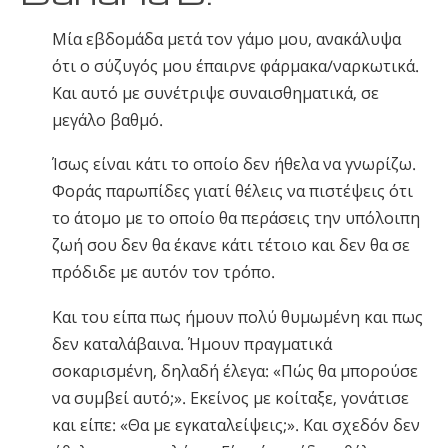
Νορβηγικά
Μία εβδομάδα μετά τον γάμο μου, ανακάλυψα
Πορτογαλικά
ότι ο σύζυγός μου έπαιρνε φάρμακα/ναρκωτικά.
Русский (Ρωσικά)
Και αυτό με συνέτριψε συναισθηματικά, σε
μεγάλο βαθμό.
Σουηδικά
繁體中文 (Κινεζικά)
Ίσως είναι κάτι το οποίο δεν ήθελα να γνωρίζω.
Φοράς παρωπίδες γιατί θέλεις να πιστέψεις ότι
Αραβικά
το άτομο με το οποίο θα περάσεις την υπόλοιπη
Νεπαλέζικα
ζωή σου δεν θα έκανε κάτι τέτοιο και δεν θα σε
Ουκρανικά
πρόδιδε με αυτόν τον τρόπο.
Κροατικά
Και του είπα πως ήμουν πολύ θυμωμένη και πως
Τουρκικά
δεν καταλάβαινα. Ήμουν πραγματικά
σοκαρισμένη, δηλαδή έλεγα: «Πώς θα μπορούσε
Όλες οι Περιοχές/Γλώσσες
να συμβεί αυτό;». Εκείνος με κοίταξε, γονάτισε
και είπε: «Θα με εγκαταλείψεις;». Και σχεδόν δεν