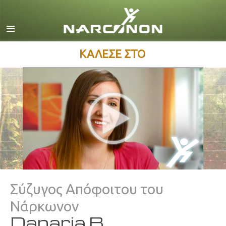
Αγγλικά
Δανέζικα
Ολλανδικά
ΚΑΛΕΣΕ ΣΤΟ
Ελληνικά
Ισπανικά
Γαλλικά
Εβραϊκά
Ούγγρικα
Ιταλικά
日本語 (Ιαπωνικά)
Σύζυγος Απόφοιτου του
Σερβομακεδονικά
Νάρκωνον
Ολλανδία
Danaria B.