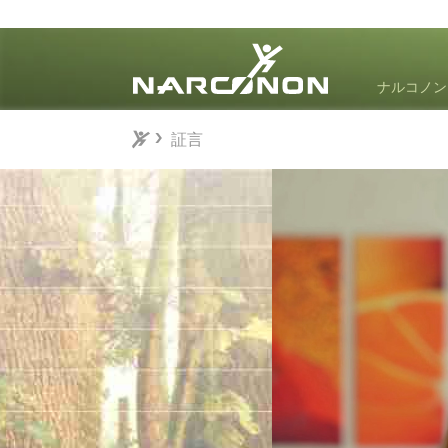
ナルコノン
証言
証言
⨯