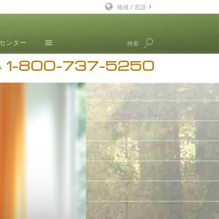
地域 / 言語
英語
･センター
検索
デンマーク語
1-800-737-5250
ドイツ語
ニュース
い
ギリシャ語
ブログ
スペイン語（ラテン）
L. ロン ハバード
フランス語
ヘブライ語
マジャール語
イタリア語
日本語
マケドニア語