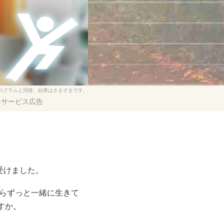
オランダ語
ノルウェー語
ポルトガル語
ロシア語
スウェーデン語
ログラムと同様、結果はさまざまです。
中国語（繁体字）
共サービス広告
アラビア語
ネパール語
ウクライナ語
クロアチア語
受けました。
トルコ語
からずっと一緒に生きて
すべての地域/言語
すか。