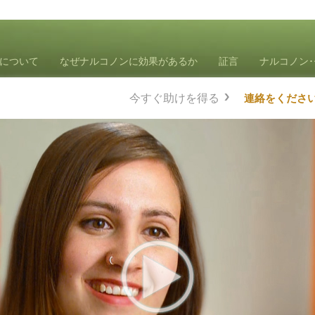
について
なぜナルコノンに効果があるか
証言
ナルコノン
今すぐ助けを得る
連絡をくださ