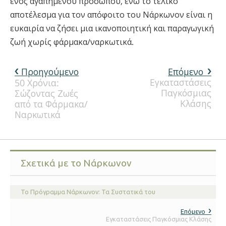
ενός αγαπημένου προσώπου, ενώ το τελικό
αποτέλεσμα για τον απόφοιτο του Νάρκωνον είναι η
ευκαιρία να ζήσει μια ικανοποιητική και παραγωγική
ζωή χωρίς φάρμακα/ναρκωτικά.
Προηγούμενο
Επόμενο
Εγκαταστάσεις
50 Χρόνια:
Παγκόσμιας
Σώζοντας Ζωές
Κλάσης
από τα Φάρμακα/
Ναρκωτικά
Σχετικά με το Νάρκωνον
Το Πρόγραμμα Νάρκωνον: Τα Συστατικά του
Επόμενο
Εγκαταστάσεις Παγκόσμιας Κλάσης