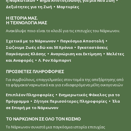
ή Ναρκωτικών
Βήμα Αποτοξίνωσης για μια Νέα Ζωή
Δεξιότητες για τη Ζωή
Μαρτυρίες
Η ΙΣΤΟΡΙΑ ΜΑΣ.
Η ΤΕΧΝΟΛΟΓΙΑ ΜΑΣ
Ανακάλυψε ποιο είναι το κλειδί για τις επιτυχίες του Νάρκωνον.
Σχετικά με το Νάρκωνον
Παγκόσμια Αποστολή
Σώζουμε Ζωές εδώ και 50 Χρόνια
Εγκαταστάσεις
Παγκόσμιας Κλάσης
Αναγνώριση και Εκτίμηση
Μελέτες
και Αναφορές
Λ. Ρον Χάμπαρντ
ΠΡΟΣΘΕΤΕΣ ΠΛΗΡΟΦΟΡΙΕΣ
Για συμβούλους, επαγγελματίες στον τομέα της απεξάρτησης από
τα φάρμακα/ναρκωτικά και για ενδιαφερόμενα μέλη οικογενειών
Επιπλέον Πληροφορίες
Ενημερωτικός Φάκελος για το
Πρόγραμμα
Ζήτησε Περισσότερες Πληροφορίες
Έλα
σε Επαρή με το Νάρκωνον
ΤΟ ΝΑΡΚΩΝΟΝ ΣΕ ΟΛΟ ΤΟΝ ΚΟΣΜΟ
Το Νάρκωνον συνιστά μια παγκόσμια ιστορία επιτυχίας