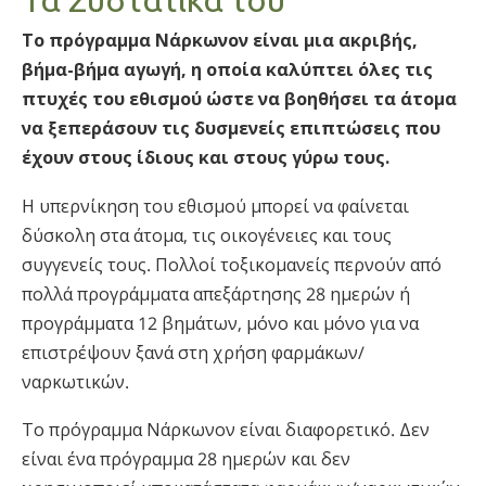
Νορβηγικά
Το πρόγραμμα Νάρκωνον είναι μια ακριβής,
Πορτογαλικά
βήμα-βήμα αγωγή, η οποία καλύπτει όλες τις
Русский (Ρωσικά)
πτυχές του εθισμού ώστε να βοηθήσει τα άτομα
να ξεπεράσουν τις δυσμενείς επιπτώσεις που
Σουηδικά
έχουν στους ίδιους και στους γύρω τους.
繁體中文 (Κινεζικά)
Η υπερνίκηση του εθισμού μπορεί να φαίνεται
Αραβικά
δύσκολη στα άτομα, τις οικογένειες και τους
Νεπαλέζικα
συγγενείς τους. Πολλοί τοξικομανείς περνούν από
Ουκρανικά
πολλά προγράμματα απεξάρτησης 28 ημερών ή
προγράμματα 12 βημάτων, μόνο και μόνο για να
Κροατικά
επιστρέψουν ξανά στη χρήση φαρμάκων/
Τουρκικά
ναρκωτικών.
Όλες οι Περιοχές/Γλώσσες
Το πρόγραμμα Νάρκωνον είναι διαφορετικό. Δεν
είναι ένα πρόγραμμα 28 ημερών και δεν