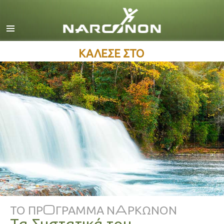
Αγγλικά
Δανέζικα
Ολλανδικά
ΚΑΛΕΣΕ ΣΤΟ
Ελληνικά
Ισπανικά
Γαλλικά
Εβραϊκά
Ούγγρικα
Ιταλικά
日本語 (Ιαπωνικά)
Σερβομακεδονικά
ΤΟ ΠΡOΓΡΑΜΜΑ ΝAΡΚΩΝΟΝ
Ολλανδία
Τα Συστατικά του