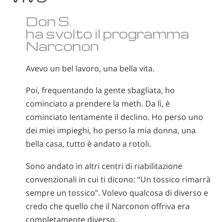
norvegese
Don S.
portoghese
ha svolto il programma
russo
Narconon
svedese
Avevo un bel lavoro, una bella vita.
cinese
Poi, frequentando la gente sbagliata, ho
arabo
cominciato a prendere la meth. Da lì, è
nepalese
cominciato lentamente il declino. Ho perso uno
dei miei impieghi, ho perso la mia donna, una
ucraino
bella casa, tutto è andato a rotoli.
croato
Sono andato in altri centri di riabilitazione
turco
convenzionali in cui ti dicono: “Un tossico rimarrà
Tutte le zone/lingue
sempre un tossico”. Volevo qualcosa di diverso e
credo che quello che il Narconon offriva era
completamente diverso.