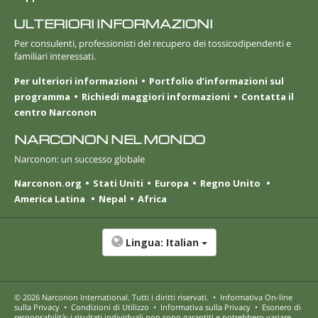
ULTERIORI INFORMAZIONI
Per consulenti, professionisti del recupero dei tossicodipendenti e
familiari interessati.
Per ulteriori informazioni
Portfolio d’informazioni sul
programma
Richiedi maggiori informazioni
Contatta il
centro Narconon
NARCONON NEL MONDO
Narconon: un successo globale
Narconon.org
Stati Uniti
Europa
Regno Unito
America Latina
Nepal
Africa
Lingua:
Italian
© 2026
Narconon International
. Tutti i diritti riservati.
•
Informativa On-line
sulla Privacy
•
Condizioni di Utilizzo
•
Informativa sulla Privacy
•
Esonero di
responsabilità: i risultati individuali non sono garantiti e potrebbero variare.