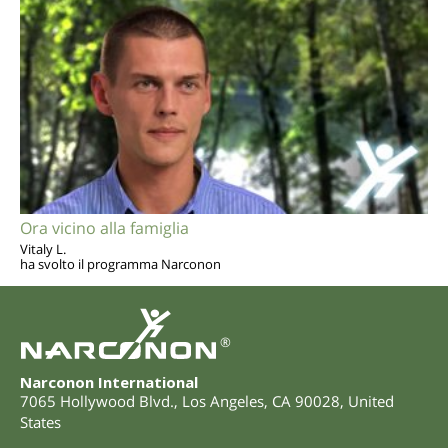
Ora vicino alla famiglia
Vitaly L.
ha svolto il programma Narconon
®
Narconon International
7065 Hollywood Blvd.
,
Los Angeles
,
CA
90028
,
United
States