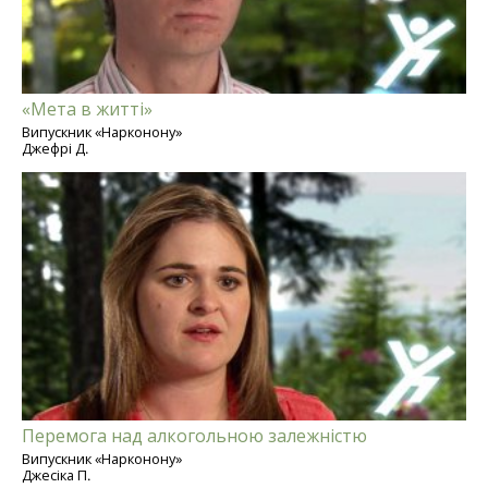
«Мета в житті»
Випускник «Нарконону»
Джефрі Д.
Перемога над алкогольною залежністю
Випускник «Нарконону»
Джесіка П.