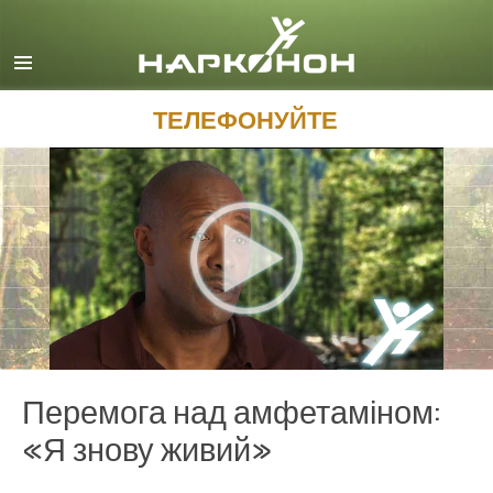
English
Dansk
Deutsch
ТЕЛЕФОНУЙТЕ
Ελληνικά (Greek)
Español
Français
Hebrew
Magyar
Italiano
日本語 (Japanese)
Перемога над амфетаміном:
Macedonian
«Я знову живий»
Nederlands