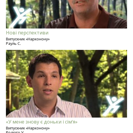
Нові перспективи
Випускник «Нарконону»
Рауль С.
«У мене знову є доньки і сім’я»
Випускник «Нарконону»
Родріго У.