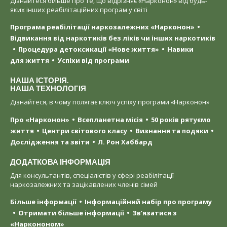
Дізнайтеся більше про те, що відрізняє «Нарконон» від будь-
яких інших реабілітаційних програм у світі
Програма реабілітації наркозалежних «Нарконон»
Відвикання від наркотиків без ліків чи інших наркотиків
Процедура детоксикації «Нове життя»
Навики
для життя
Успіхи від програми
НАША ІСТОРІЯ.
НАША ТЕХНОЛОГІЯ
Дізнайтеся, в чому полягає ключ успіху програми «Нарконон»
Про «Нарконон»
Всепланетна місія
50 років рятуємо
життя
Центри світового класу
Визнання та подяки
Дослідження та звіти
Л. Рон Хаббард
ДОДАТКОВА ІНФОРМАЦІЯ
Для консультантів, спеціалістів у сфері реабілітації
наркозалежних та зацікавлених членів сімей
Більше інформації
Інформаційний набір про програму
Отримати більше інформації
Зв’язатися з
«Наркононом»