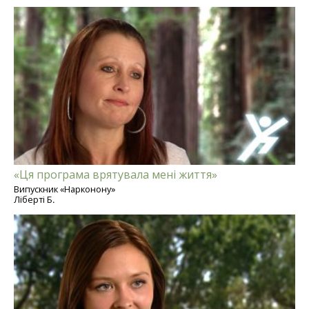
«Ця програма врятувала мені життя»
Випускник «Нарконону»
Ліберті Б.