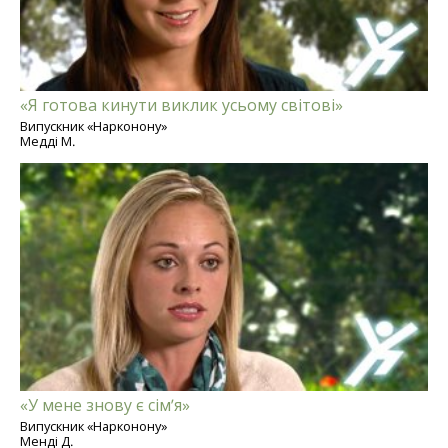
«Я готова кинути виклик усьому світові»
Випускник «Нарконону»
Медді М.
«У мене знову є сім’я»
Випускник «Нарконону»
Менді Д.