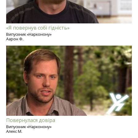
«Я повернув собі гідність»
Випускник «Нарконону»
Аарон Ф.
Повернулася довіра
Випускник «Нарконону»
Алекс М.