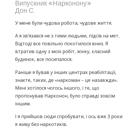
Випускник «Нарконону»
Norsk
Дон С.
Portuguès
У мене були чудова робота, чудове життя.
Русский (Russian)
Svenska
А я зв’язався не з тими людьми, підсів на мет.
Відтоді все повільно покотилося вниз. Я
繁體中文 (Chinese)
втратив одну з моїх робіт, жінку, класний
Arabic
будинок, все посипалося.
Nepali
Раніше я бував у інших центрах реабілітації,
Ukrainian
знаєте, таких, де «наркоман – це назавжди».
Czech
Мені хотілося чогось іншого, і те, що
пропонував Нарконон, було справді зовсім
Turkish
іншим.
Всі регіони/мови
І я прийшов сюди спробувати, і ось вже 3 роки
я живу без наркотиків.