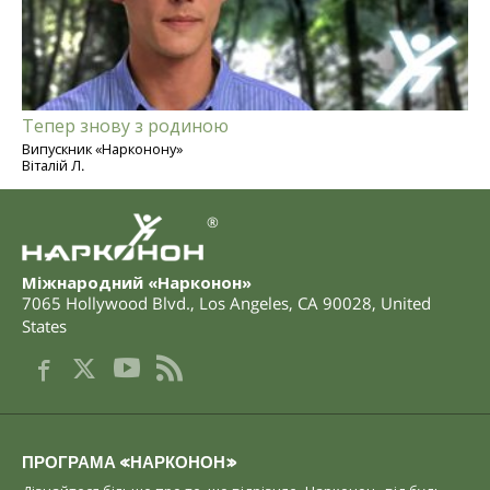
Тепер знову з родиною
Випускник «Нарконону»
Віталій Л.
®
Міжнародний «Нарконон»
7065 Hollywood Blvd.
,
Los Angeles
,
CA
90028
,
United
States
ПРОГРАМА «НАРКОНОН»