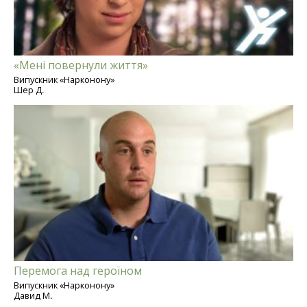
«Мені повернули життя»
Випускник «Нарконону»
Шер Д.
Перемога над героїном
Випускник «Нарконону»
Давид М.