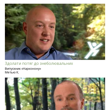
Здолати потяг до знеболювальних
Випускник «Нарконону»
Метью К.