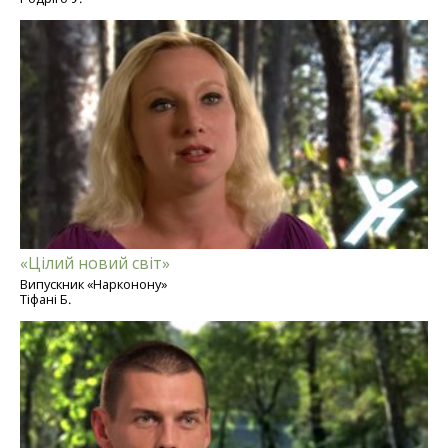
«Цілий новий світ»
Випускник «Нарконону»
Тіфані Б.