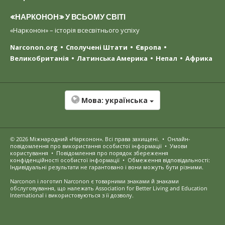
«НАРКОНОН» У ВСЬОМУ СВІТІ
«Нарконон» – історія всесвітнього успіху
Narconon.org
Сполучені Штати
Європа
Великобританія
Латинська Америка
Непал
Африка
Мова:
українська
© 2026
Міжнародний «Нарконон»
. Всі права захищені.
•
Онлайн-
повідомлення про використання особистої інформації
•
Умови
користування
•
Повідомлення про порядок збереження
конфіденційності особистої інформації
•
Обмеження відповідальності:
Індивідуальні результати не гарантовано і вони можуть бути різними.
Narconon і логотип Narconon є товарними знаками й знаками
обслуговування, що належать Association for Better Living and Education
International і використовуються з її дозволу.