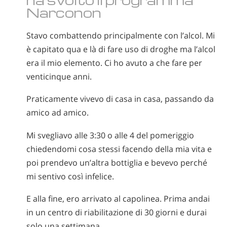
norvegese
Narconon
portoghese
Stavo combattendo principalmente con l’alcol. Mi
russo
è capitato qua e là di fare uso di droghe ma l’alcol
svedese
era il mio elemento. Ci ho avuto a che fare per
venticinque anni.
cinese
arabo
Praticamente vivevo di casa in casa, passando da
amico ad amico.
nepalese
ucraino
Mi svegliavo alle 3:30 o alle 4 del pomeriggio
chiedendomi cosa stessi facendo della mia vita e
croato
poi prendevo un’altra bottiglia e bevevo perché
turco
mi sentivo così infelice.
Tutte le zone/lingue
E alla fine, ero arrivato al capolinea. Prima andai
in un centro di riabilitazione di 30 giorni e durai
solo una settimana.