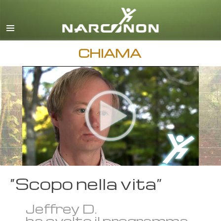
inglese
danese
tedesco
CHIAMA
greco
spagnolo
francese
ebraico
ungherese
italiano
giapponese
“Scopo nella vita”
macedone
Jeffrey D.
olandese
ha svolto il programma