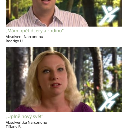
„Mám opět dcery a rodinu“
Absolvent Narcononu
Rodrigo U.
„Úplně nový svět“
Absolventka Narcononu
Tiffany B.