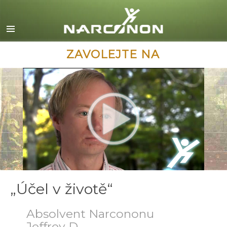
English
Dansk
Deutsch
ZAVOLEJTE NA
Ελληνικά (Greek)
Español
Français
Hebrew
Magyar
Italiano
日本語 (Japanese)
„Účel v životě“
Macedonian
Absolvent Narcononu
Nederlands
Jeffrey D.