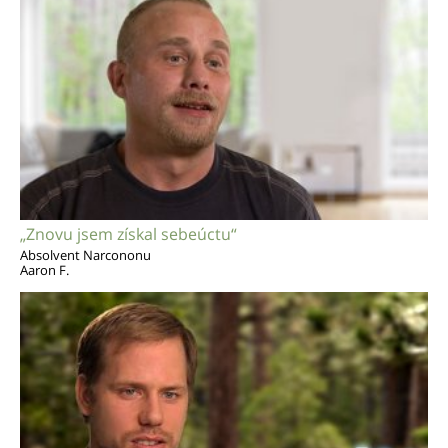
„Znovu jsem získal sebeúctu“
Absolvent Narcononu
Aaron F.