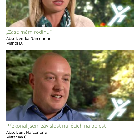
„Zase mám rodinu“
Absolventka Narcononu
Mandi D.
Překonal jsem závislost na lécích na bolest
Absolvent Narcononu
Matthew C.