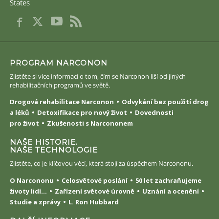
States
PROGRAM NARCONON
Zjistěte si více informací o tom, čím se Narconon liší od jiných
rehabilitačních programů ve světě.
Drogová rehabilitace Narconon
Odvykání bez použití drog
a léků
Detoxifikace pro nový život
Dovednosti
pro život
Zkušenosti s Narcononem
NAŠE HISTORIE.
NAŠE TECHNOLOGIE
Zjistěte, co je klíčovou věcí, která stojí za úspěchem Narcononu.
O Narcononu
Celosvětové poslání
50 let zachraňujeme
životy lidí...
Zařízení světové úrovně
Uznání a ocenění
Studie a zprávy
L. Ron Hubbard