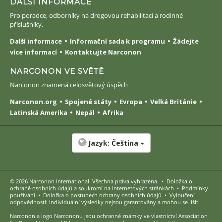
DALŠÍ INFORMACE
Pro poradce, odborníky na drogovou rehabilitaci a rodinné
příslušníky.
Další informace
Informační sada k programu
Žádejte
více informací
Kontaktujte Narconon
NARCONON VE SVĚTĚ
Narconon znamená celosvětový úspěch
Narconon.org
Spojené státy
Evropa
Velká Británie
Latinská Amerika
Nepál
Afrika
Jazyk:
Čeština
© 2026
Narconon International
. Všechna práva vyhrazena.
•
Doložka o
ochraně osobních údajů a soukromí na internetových stránkách
•
Podmínky
používání
•
Doložka o postupech ochrany osobních údajů
•
Vyloučení
odpovědnosti: Individuální výsledky nejsou garantovány a mohou se lišit.
Narconon a logo Narcononu jsou ochranné známky ve vlastnictví Association