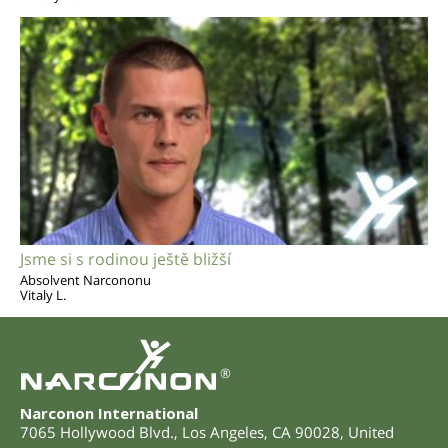
Jsme si s rodinou ještě bližší
Absolvent Narcononu
Vitaly L.
®
Narconon International
7065 Hollywood Blvd.
,
Los Angeles
,
CA
90028
,
United