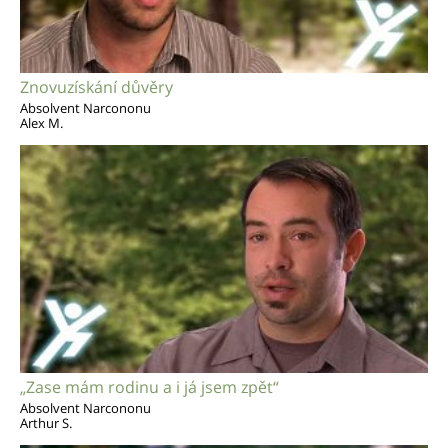
Znovuzískání důvěry
Absolvent Narcononu
Alex M.
„Zase mám rodinu a i já jsem zpět“
Absolvent Narcononu
Arthur S.