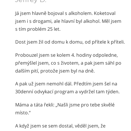
Norsk
Já jsem hlavně bojoval s alkoholem. Koketoval
Portuguès
jsem i s drogami, ale hlavní byl alkohol. Měl jsem
Русский (Russian)
s tím problém 25 let.
Svenska
Dost jsem žil od domu k domu, od přítele k příteli.
繁體中文 (Chinese)
Probouzel jsem se kolem 4. hodiny odpoledne,
Arabic
přemýšlel jsem, co s životem, a pak jsem sáhl po
Nepali
dalším pití, protože jsem byl na dně.
Ukrainian
A pak už jsem nemohl dál. Předtím jsem šel na
Čeština
30denní odvykací program a vydržel tam týden.
Turkish
Máma a táta řekli: „Našli jsme pro tebe skvělé
Všechny oblasti/Jazyky
místo.“
A když jsem se sem dostal, věděl jsem, že