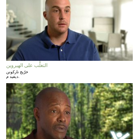
التغلُّب على الهيروين
خرّيج ناركونن
ديفيد م.