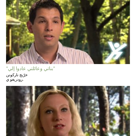
"بناتي وعائلتي عادوا إلي"
خرّيج ناركونن
رودريغو ي.