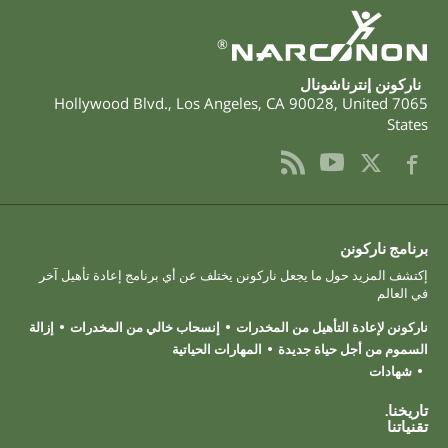
®
ناركونن إنترناشونال
,
Los Angeles
,
CA
90028
,
United
7065 Hollywood Blvd.
States
برنامج ناركونن
إكتشف المزيد حول ما يجعل ناركونن يختلف عن أي برنامج إعادة تأهيل آخر
في العالم
ناركونن لإعادة التأهيل من المخدرات
إنسحاب خالي من المخدرات
إزالة
السموم من أجل حياة جديدة
المهارات الحياتية
شهادات
تاريخنا.
تقنياتنا