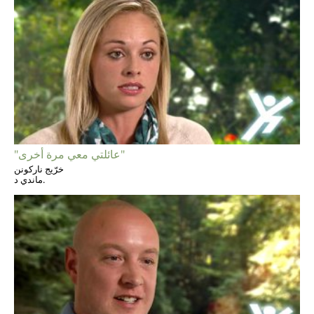
"عائلتي معي مرة أخرى"
خرّيج ناركونن
ماندي د.