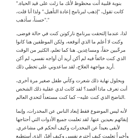
بنوبة قلبية أنت محظوظ لأنك ما زلت على قيد الحياة."
كانت تقول، "إذهب لبرنامج إعادة التأهيل." ولذا أنا قلت،
"حسناً، سأذهب."
لذا، عندما إلتحقت ببرنامج ناركونن كنت في حالة فوضى.
وكنت لا أعلم ما الذي أتوقعه، ولكن الموظفين هنا كانوا
مرحِّبين حقاً، ومساعِدين. هنا كما تعلم، الكثير من الوقت
الذي كنت خائفاً فيه لم أكن أريد أن أواجه نفسي، لم أكن
أريد مواجهة العلاج، لقد ساعدوني على تخطي ذلك.
وبحلول نهاية ذلك شعرت وكأني طفل صغير مرة أخرى،
أنت تعرف ماذا أقصد؟ لقد كانت لدي عقلية ذلك الشخص
الناضج الذي كنت عليه-- كما كنت مستعداً لتحدي العالم.
لأنه ليس الموضوع فقط إبعاد الناس عن المخدرات، وإنما
إبقائهم بعيدين عنها. لقد تعلمت جميع الأدوات التي أحتاجها
لأبقى بعيداً عن المخدرات وكيف أتحكم في مشاعري.
وأخيراً تعلمت كيف أحترم نفسي وكيف أقدّر الذي أستطيع