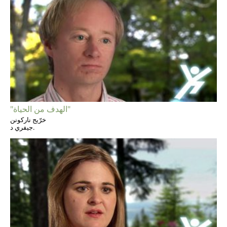
"الهدف من الحياة"
خرّيج ناركونن
جيفري د.