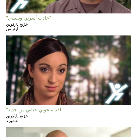
"عادت أسرتي ونفسي"
خرّيج ناركونن
آرثر س.
"لقد منحوني حياتي من جديد."
خرّيج ناركونن
تشير د.