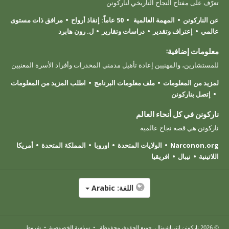
تعرّف على مفتاح النجاح التاريخي لناركونن
عن الناركونن
المهمة العالمية
50 عاماً: إنقاذ أرواح
مرافق ذات مستوى
عالمي
إعتراف وتقدير
دراسات وتقارير
ل. رون هابرد
معلومات إضافية:
للمستشارين، والمهنيين إعادة تأهيل مدمني المخدرات وأفراد الأسرة المعنيين
لمزيد من المعلومات
ملف معلومات البرنامج
اطلب المزيد من المعلومات
إتصل بناركونن
ناركونن في كل أنحاء العالم
ناركونن هي قصة نجاح عالمية
Narconon.org
الولايات المتحدة
اوروبا
المملكة المتحدة
أمريكا
اللاتينية
نيبال
افريقيا
اللغة:
Arabic
© 2026
ناركونن إنترناشونال
. جميع الحقوق محفوظة.
•
سياسة الخصوصية
•
شروط