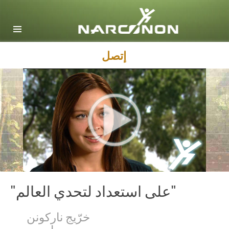
English
Dansk
Deutsch
إتصل
Ελληνικά (Greek)
Español
Français
Hebrew
Magyar
Italiano
日本語 (Japanese)
"على استعداد لتحدي العالم"
Macedonian
خرّيج ناركونن
Nederlands
مادي م.