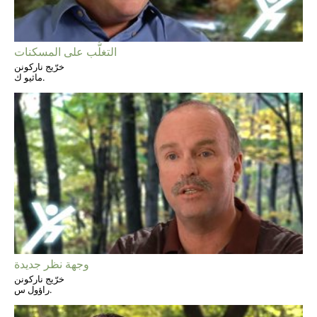
التغلُّب على المسكنات
خرّيج ناركونن
ماثيو ك.
وجهة نظر جديدة
خرّيج ناركونن
راؤول س.