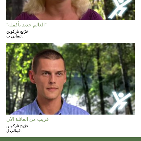
"العالم جديد بأكمله"
خرّيج ناركونن
تيفاني ب.
قريب من العائلة الآن
خرّيج ناركونن
فيتالي ل.