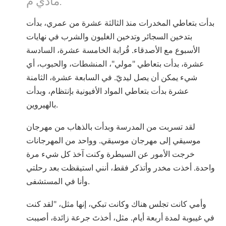
Norsk
بدأت بتعاطي المخدرات منذ الثالثة عشرة من عمري، بدأت
Portuguès
بتدخين السجائر وتدخين الغليون والشرب في نهايات
Русский (Russian)
الأسبوع مع الأصدقاء. قُرابة الخامسة عشرة، السادسة
Svenska
عشرة، بدأت بتعاطي "مولي"، المنشطات، والحبوب، أي
شيء يمكن أن يصل ليديّ. في السابعة عشرة، الثامنة
繁體中文 (Chinese)
عشرة بدأت بتعاطي المواد الأفيونية بإنتظام، وبدأت
Arabic
بالهيروين.
Nepali
لقد تسربت من المدرسة وبدأت بالذهاب من مهرجان
Ukrainian
موسيقي إلى مهرجان موسيقي. وواحد من المهرجانات
Czech
خرجت الأمور عن السيطرة وكنت آخذ كل شيء مرة
واحدة. أخذت مخدر وأتذكر فقط، أنني استيقظت بعد رحلتي
Turkish
وأنا في المستشفى.
جميع المناطق / اللغات
وأمي كانت تجلس هناك وكانت تبكي، إنها مثل، "لقد كنت
في غيبوبة لمدة أربعة أيام. مثل، أخذتَ جرعة زائدة، أصيبت