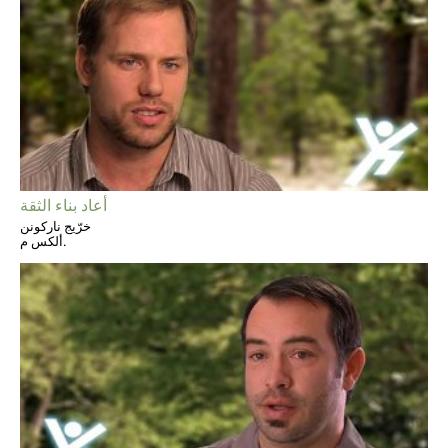
أعاد بناء الثقة
خرّيج ناركونن
ألكس م.