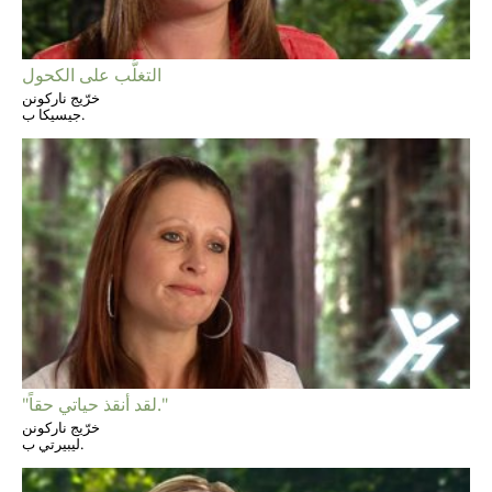
التغلُّب على الكحول
خرّيج ناركونن
جيسيكا ب.
"لقد أنقذ حياتي حقاً."
خرّيج ناركونن
ليبيرتي ب.