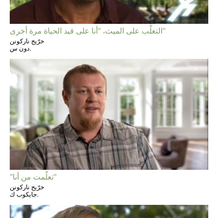
التغلُّب على الميث، "أنا على قيد الحياة مرة أخرى"
خرّيج ناركونن
دون س.
"تعلّمت من أنا"
خرّيج ناركونن
جايكوب ك.