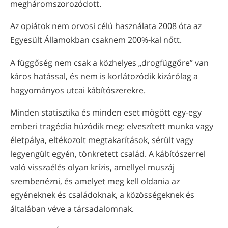
megháromszorozódott.
Az opiátok nem orvosi célú használata 2008 óta az
Egyesült Államokban csaknem 200%-kal nőtt.
A függőség nem csak a közhelyes „drogfüggőre” van
káros hatással, és nem is korlátozódik kizárólag a
hagyományos utcai kábítószerekre.
Minden statisztika és minden eset mögött egy-egy
emberi tragédia húzódik meg: elveszített munka vagy
életpálya, eltékozolt megtakarítások, sérült vagy
legyengült egyén, tönkretett család. A kábítószerrel
való visszaélés olyan krízis, amellyel muszáj
szembenézni, és amelyet meg kell oldania az
egyéneknek és családoknak, a közösségeknek és
általában véve a társadalomnak.