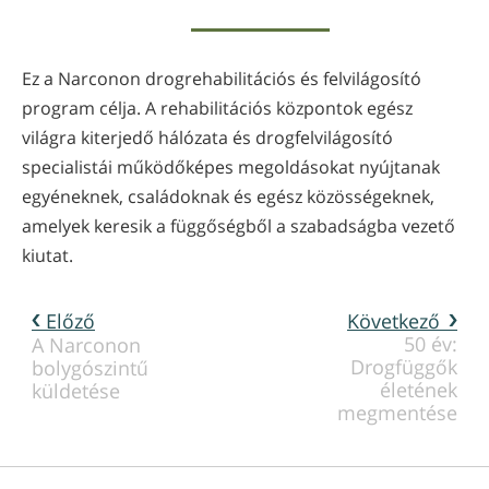
Ez a Narconon drogrehabilitációs és felvilágosító
program célja. A rehabilitációs központok egész
világra kiterjedő hálózata és drogfelvilágosító
specialistái működőképes megoldásokat nyújtanak
egyéneknek, családoknak és egész közösségeknek,
amelyek keresik a függőségből a szabadságba vezető
kiutat.
Előző
Következő
50 év:
A Narconon
Drogfüggők
bolygószintű
életének
küldetése
megmentése