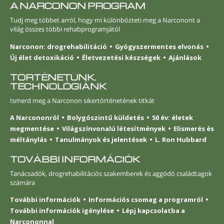
A NARCONON PROGRAM
Tudj meg többet arról, hogy mi különbözteti meg a Narconont a
világ összes többi rehabprogramjától
Narconon: drogrehabilitáció
Gyógyszermentes elvonás
Új élet detoxikáció
Életvezetési készségek
Ajánlások
TÖRTÉNETÜNK.
TECHNOLÓGIÁNK
Ismerd meg a Narconon sikertörténetének titkát
A Narcononról
Bolygószintű küldetés
50 év: életek
megmentése
Világszínvonalú létesítmények
Elismerés és
méltánylás
Tanulmányok és jelentések
L. Ron Hubbard
TOVÁBBI INFORMÁCIÓK
Tanácsadók, drogrehabilitációs szakemberek és aggódó családtagok
számára
További információk
Információs csomag a programról
További információk igénylése
Lépj kapcsolatba a
Narcononnal