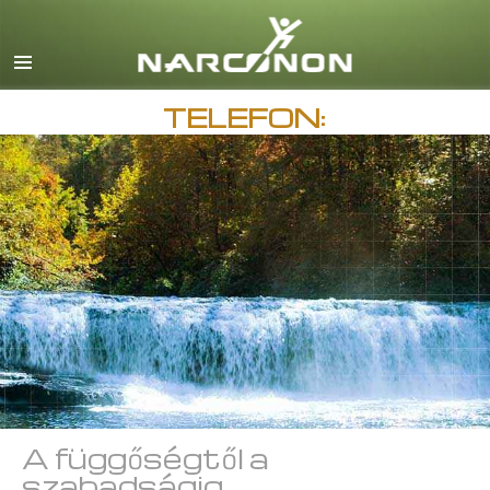
English
Dansk
Deutsch
TELEFON:
görög
español
francia
héber
magyar
olasz
japán
macedón
A függőségtől a
Nederlands
szabadságig