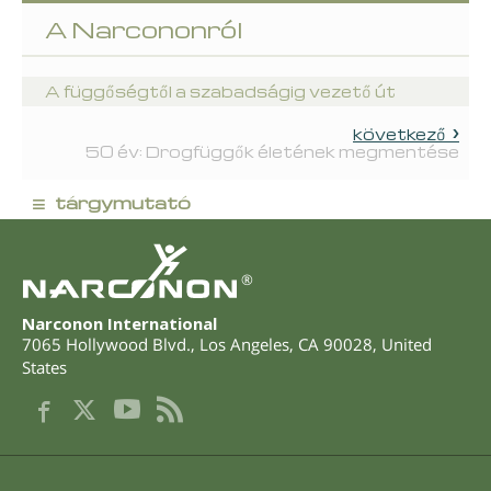
A Narcononról
A függőségtől a szabadságig vezető út
következő
50 év: Drogfüggők életének megmentése
≡
tárgymutató
®
Narconon International
7065 Hollywood Blvd.
,
Los Angeles
,
CA
90028
,
United
States