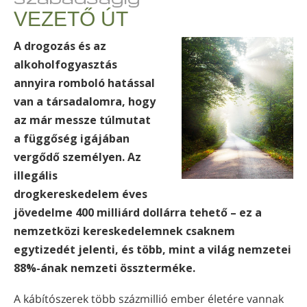
norvég
VEZETŐ ÚT
Português
A drogozás és az
orosz
alkoholfogyasztás
annyira romboló hatással
svéd
van a társadalomra, hogy
kínai
az már messze túlmutat
arab
a függőség igájában
vergődő személyen. Az
nepáli
illegális
ukrán
drogkereskedelem éves
horvát
jövedelme 400 milliárd dollárra tehető – ez a
nemzetközi kereskedelemnek csaknem
török
egytizedét jelenti, és több, mint a világ nemzetei
Minden terület/nyelv
88%-ának nemzeti összterméke.
A kábítószerek több százmillió ember életére vannak