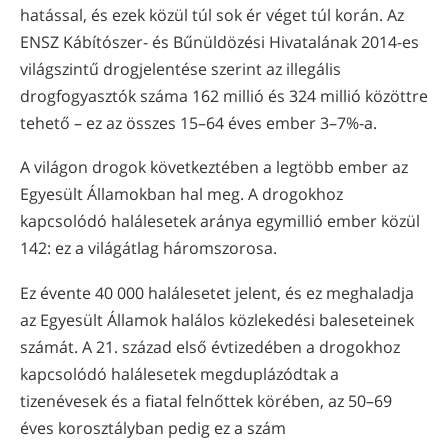
hatással, és ezek közül túl sok ér véget túl korán. Az
ENSZ Kábítószer- és Bűnüldözési Hivatalának 2014-es
világszintű drogjelentése szerint az illegális
drogfogyasztók száma 162 millió és 324 millió közöttre
tehető – ez az összes 15–64 éves ember 3–7%-a.
A világon drogok következtében a legtöbb ember az
Egyesült Államokban hal meg. A drogokhoz
kapcsolódó halálesetek aránya egymillió ember közül
142: ez a világátlag háromszorosa.
Ez évente 40 000 halálesetet jelent, és ez meghaladja
az Egyesült Államok halálos közlekedési baleseteinek
számát. A 21. század első évtizedében a drogokhoz
kapcsolódó halálesetek megduplázódtak a
tizenévesek és a fiatal felnőttek körében, az 50–69
éves korosztályban pedig ez a szám