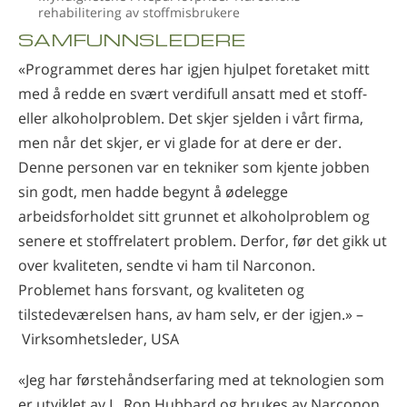
rehabilitering av stoffmisbrukere
SAMFUNNSLEDERE
«Programmet deres har igjen hjulpet foretaket mitt
med å redde en svært verdifull ansatt med et stoff-
eller alkoholproblem. Det skjer sjelden i vårt firma,
men når det skjer, er vi glade for at dere er der.
Denne personen var en tekniker som kjente jobben
sin godt, men hadde begynt å ødelegge
arbeidsforholdet sitt grunnet et alkoholproblem og
senere et stoffrelatert problem. Derfor, før det gikk ut
over kvaliteten, sendte vi ham til Narconon.
Problemet hans forsvant, og kvaliteten og
tilstedeværelsen hans, av ham selv, er der igjen.» –
Virksomhetsleder, USA
«Jeg har førstehåndserfaring med at teknologien som
er utviklet av L. Ron Hubbard og brukes av Narconon