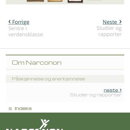
Forrige
Neste
Studier og
Sentre i
rapporter
verdensklasse
Om Narconon
Påskjønnelse og anerkjennelse
neste
Studier og rapporter
≡
indeks