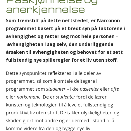
Norsk
anerkjennelse
Português
Som fremstilt på dette nettstedet, er Narconon-
Russisk
programmet basert på et bredt syn på faktorene i
Svensk
avhengighet og retter seg mot hele personen –
avhengigheten i seg selv, den underliggende
Kinesisk
årsaken til avhengigheten og behovet for et sett
Arabisk
fullstendig nye spilleregler for et liv uten stoff.
Nepali
Dette synspunktet reflekteres i alle deler av
Ukrainsk
programmet, så som å omtale deltagere i
Kroatisk
programmet som
studenter
– ikke
pasienter
eller
ofre
eller
narkomane
. De er
studenter
fordi de lærer
Tyrkisk
kunsten og teknologien til å leve et fullstendig og
Alle regioner/språk
produktivt liv uten stoff. De takler ulykkeligheten og
skaden gjort mot andre og er dermed i stand til å
komme videre fra den og bygge nye liv.