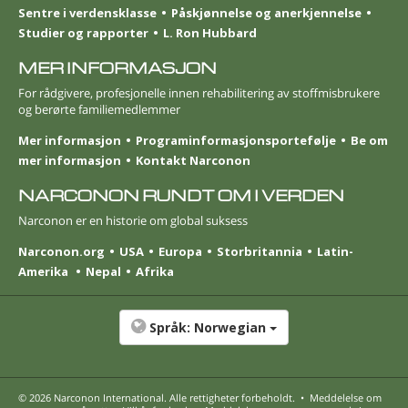
Sentre i verdensklasse
Påskjønnelse og anerkjennelse
Studier og rapporter
L. Ron Hubbard
MER INFORMASJON
For rådgivere, profesjonelle innen rehabilitering av stoffmisbrukere
og berørte familie­medlemmer
Mer informasjon
Program­informasjons­portefølje
Be om
mer informasjon
Kontakt Narconon
NARCONON RUNDT OM I VERDEN
Narconon er en historie om global suksess
Narconon.org
USA
Europa
Storbritannia
Latin-
Amerika
Nepal
Afrika
Språk:
Norwegian
© 2026
Narconon International
. Alle rettigheter forbeholdt.
•
Meddelelse om