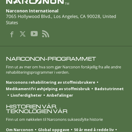
TM
Narconon International
7065 Hollywood Blvd.
,
Los Angeles
,
CA
90028
,
United
States
NARCONON-PROGRAMMET
Finn ut av mer om hva som gjør Narconon forskjellig fra alle andre
rehabiliterings­programmer i verden.
Narconons rehabilitering av stoffmisbrukere
Medikamentfri avhjelping av stoffmisbruk
Badstutrinnet
Livsferdigheter
Anbefalinger
HISTORIEN VÅR.
TEKNOLOGIEN VÅR
Finn ut om nøkkelen til Narconons suksessfylte historie
Om Narconon
Global oppgave
50 år med å redde liv