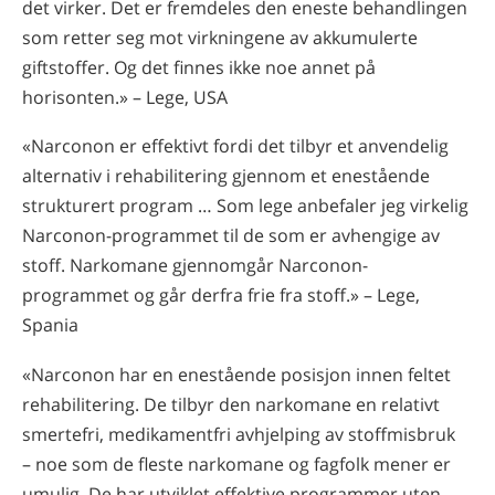
det virker. Det er fremdeles den eneste behandlingen
som retter seg mot virkningene av akkumulerte
giftstoffer. Og det finnes ikke noe annet på
horisonten.» – Lege, USA
«Narconon er effektivt fordi det tilbyr et anvendelig
alternativ i rehabilitering gjennom et enestående
strukturert program … Som lege anbefaler jeg virkelig
Narconon-programmet til de som er avhengige av
stoff. Narkomane gjennomgår Narconon-
programmet og går derfra frie fra stoff.» – Lege,
Spania
«Narconon har en enestående posisjon innen feltet
rehabilitering. De tilbyr den narkomane en relativt
smertefri, medikamentfri avhjelping av stoffmisbruk
– noe
som de fleste narkomane og fagfolk mener er
umulig. De har utviklet effektive programmer uten