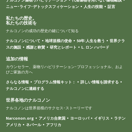
ニュー･ライフ･デトックスフィケーション
人生の技能
証言
私たちの歴史。
私たちの技術を
ナルコノンの成功の歴史の鍵について知る
ナルコノンについて
地球規模の使命
50年:人生を救う
世界クラ
スの施設
感謝と称賛
研究とレポート
L. ロン ハバード
追加の情報
カウンセラー、薬物リハビリテーション･プロフェッショナル、およ
びご家族の方へ
さらなる情報
プログラム情報キット：
詳しい情報を請求する
ナルコノンに連絡する
世界各地のナルコノン
ナルコノンは世界規模のサクセス･ストーリーです
Narconon.org
アメリカ合衆国
ヨーロッパ
イギリス
ラテン
アメリカ
ネパール
アフリカ