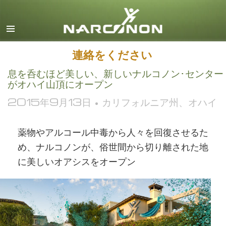
英語
デンマーク語
ドイツ語
連絡をください
ギリシャ語
息を呑むほど美しい、新しいナルコノン･
センター
がオハイ山頂にオープン
スペイン語（ラテン）
2015年9月13日 • カリフォルニア州、オハイ
フランス語
ヘブライ語
薬物やアルコール中毒から人々を回復させるた
マジャール語
め、ナルコノンが、俗世間から切り離された地
イタリア語
に美しいオアシスをオープン
日本語
マケドニア語
オランダ語