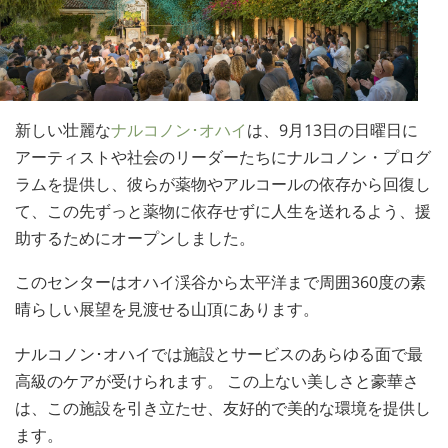
ノルウェー語
ポルトガル語
ロシア語
スウェーデン語
新しい壮麗な
ナルコノン･オハイ
は、9月13日の日曜日に
アーティストや社会のリーダーたちにナルコノン・プログ
中国語（繁体字）
ラムを提供し、彼らが薬物やアルコールの依存から回復し
アラビア語
て、この先ずっと薬物に依存せずに人生を送れるよう、援
ネパール語
助するためにオープンしました。
ウクライナ語
このセンターはオハイ渓谷から太平洋まで周囲360度の素
クロアチア語
晴らしい展望を見渡せる山頂にあります。
トルコ語
ナルコノン･オハイでは施設とサービスのあらゆる面で最
すべての地域/言語
高級のケアが受けられます。 この上ない美しさと豪華さ
は、この施設を引き立たせ、友好的で美的な環境を提供し
ます。