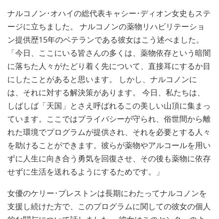
ナルコノン･オハイの総代表キャシー･ディオン女史もステ
ージに立ちました。 ナルコノンの薬物リハビリテーショ
ン提供歴15年のベテランである彼女はこう述べました。
「今日、ここにいる皆さんの多くは、薬物依存という暗闇
に落ちた人々がたどり着く先について、直接耳にするか目
にしたことがあると思います。 しかし、ナルコノンに
は、それに対する解決策があります。 今日、私たちは、
しばしば「天国」とさえ呼ばれるこの美しい山頂に集まっ
ています。ここではプライバシーが守られ、俗世間から離
れた環境でプログラムが提供され、それを必要とする人々
を助けることができます。彼らが薬物やアルコールを用い
ずに人生に向き合う勇気を回復させ、その後も薬物に依存
せずに生活を送れるようにするためです。」
女優のケリー･プレストンは長期にわたってナルコノンを
支援し続けた方で、このプログラムに関しての彼女の個人