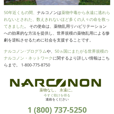
50年近くもの間、
ナルコノンは
薬物中毒から永遠に逃れら
れないとされた、数えきれないほど多くの人々の命を救っ
てきました
。 その使命は、薬物乱用リハビリテーション
への効果的な方法を提供し、世界規模の薬物乱用による惨
劇を逆転させるために社会を支援することです。
ナルコノン･プログラム
や、
50ヵ国にまたがる世界規模の
ナルコノン・ネットワーク
に関するより詳しい情報はこち
らまで。
1-800-775-8750
薬物なし。 永遠に。
今すぐ助けを得る
連絡をください
1 (800) 737-5250