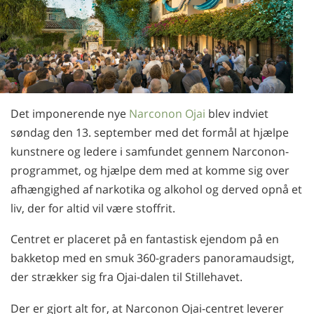
Norsk
Português
Russisk
Svensk
Kinesisk
Det imponerende nye
Narconon Ojai
blev indviet
søndag den 13. september med det formål at hjælpe
Arabisk
kunstnere og ledere i samfundet gennem Narconon-
Nepalesisk
programmet, og hjælpe dem med at komme sig over
Ukrainsk
afhængighed af narkotika og alkohol og derved opnå et
liv, der for altid vil være stoffrit.
Kroatisk
Tyrkisk
Centret er placeret på en fantastisk ejendom på en
bakketop med en smuk 360-graders panoramaudsigt,
Alle sprog
der strækker sig fra Ojai-dalen til Stillehavet.
Der er gjort alt for, at Narconon Ojai-centret leverer