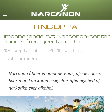
Engelsk
Dansk
Deutsch
RING OP PÅ
Græsk
Imponerende nyt Narconon-center
åbner på en bjergtop i Ojai
Español
13. september 2015 • Ojai,
Français
Californien
Hebraisk
Magyar
Narconon åbner en imponerende, afsides oase,
Italiano
hvor man kan komme sig efter afhængighed af
narkotika eller alkohol.
Japansk
Makedonsk
Nederlands