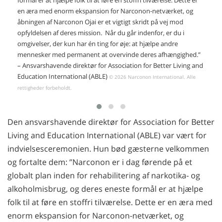
formål er at hjælpe folk til at føre en stoffri tilværelse. Dette er
en æra med enorm ekspansion for Narconon-netværket, og
åbningen af Narconon Ojai er et vigtigt skridt på vej mod
opfyldelsen af deres mission. Når du går indenfor, er du i
omgivelser, der kun har én ting for øje: at hjælpe andre
mennesker med permanent at overvinde deres afhængighed.”
– Ansvarshavende direktør for Association for Better Living and
Education International (ABLE)
© 2026 Narconon International. Alle
rettigheder forbeholdt.
Den ansvarshavende direktør for Association for Better
Living and Education International (ABLE) var vært for
indvielsesceremonien. Hun bød gæsterne velkommen
og fortalte dem: ”Narconon er i dag førende på et
globalt plan inden for rehabilitering af narkotika- og
alkoholmisbrug, og deres eneste formål er at hjælpe
folk til at føre en stoffri tilværelse. Dette er en æra med
enorm ekspansion for Narconon-netværket, og