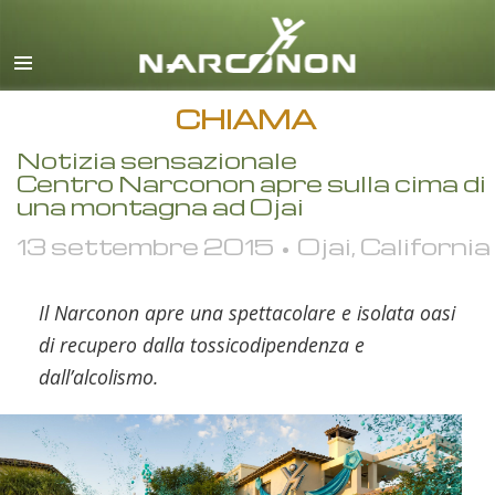
inglese
danese
tedesco
CHIAMA
greco
Notizia sensazionale
Centro Narconon apre sulla cima di
spagnolo
una montagna ad Ojai
francese
13 settembre 2015 • Ojai, California
ebraico
ungherese
Il Narconon apre una spettacolare e isolata oasi
di recupero dalla tossicodipendenza e
italiano
dall’alcolismo.
giapponese
macedone
olandese