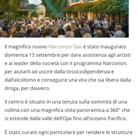
norvegese
portoghese
russo
svedese
Il magnifico nuovo
Narconon Ojai
è stato inaugurato
cinese
domenica 13 settembre per dare assistenza agli artisti
arabo
e ai leader della società con il programma Narconon,
nepalese
per aiutarli ad uscire dalla tossicodipendenza e
dall’alcolismo e conseguire una vita che sia libera dalla
ucraino
droga, per davvero.
croato
Il centro è situato in una tenuta sulla sommità di una
turco
collina con una magnifica vista panoramica a 360° che
Tutte le zone/lingue
si estende dalla valle dell’Ojai fino all’oceano Pacifico.
È stato curato ogni particolare per rendere le strutture