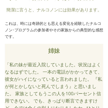
ノルウェー語
簡潔に言うと、ナルコノンには効果があります。
ポルトガル語
ロシア語
これは、時には奇跡的とも思える変化を経験したナルコ
スウェーデン語
ノン･プログラムの参加者やその家族からの典型的な感想
です。
中国語（繁体字）
アラビア語
姉妹
ネパール語
ウクライナ語
「私の妹が最近入院していました。状況はよく
なるはずでした。 一本の電話がかかってきて、
クロアチア語
彼女がハイになっていると言われました。 『私
トルコ語
が何とかしないと死んでしまう』と思いまし
すべての地域/言語
た。 家族としてもうこの人を100パーセント信
用できない。 でも、きっぱり断言できますけ
ど、今では全くの別人になりましたね｡ ひとり