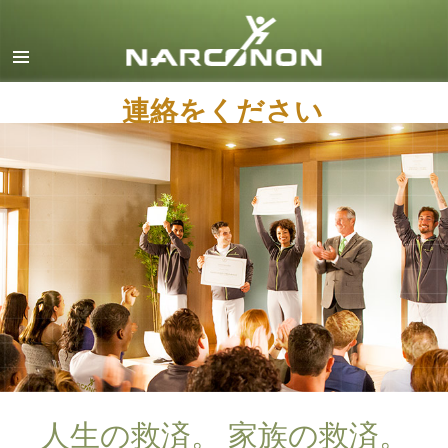
英語
デンマーク語
連絡をください
ドイツ語
ギリシャ語
スペイン語（ラテン）
フランス語
ヘブライ語
マジャール語
イタリア語
日本語
マケドニア語
人生の救済。 家族の救済。
オランダ語