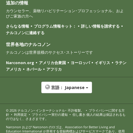
追加の情報
カウンセラー、薬物リハビリテーション･プロフェッショナル、およ
びご家族の方へ
さらなる情報
プログラム情報キット：
詳しい情報を請求する
ナルコノンに連絡する
世界各地のナルコノン
ナルコノンは世界規模のサクセス･ストーリーです
Narconon.org
アメリカ合衆国
ヨーロッパ
イギリス
ラテン
アメリカ
ネパール
アフリカ
言語：
Japanese
© 2026
ナルコノン･インターナショナル
･ 不許複製。
•
プライバシーに関する方
針
•
利用規定
•
プライバシー実行の通知
•
但し書き:個人の結果は保証されるも
のではなく、さまざまです。
Narconon および Narconon のロゴは、Association for Better Living and
Education International が所有する登録商標およびサービスマークであり、使用