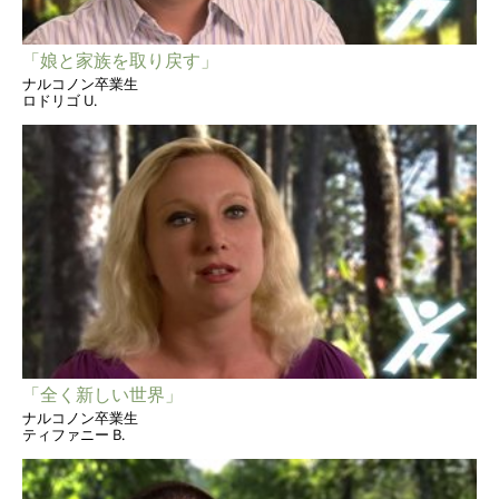
「娘と家族を取り戻す」
ナルコノン卒業生
ロドリゴ U.
「全く新しい世界」
ナルコノン卒業生
ティファニー B.