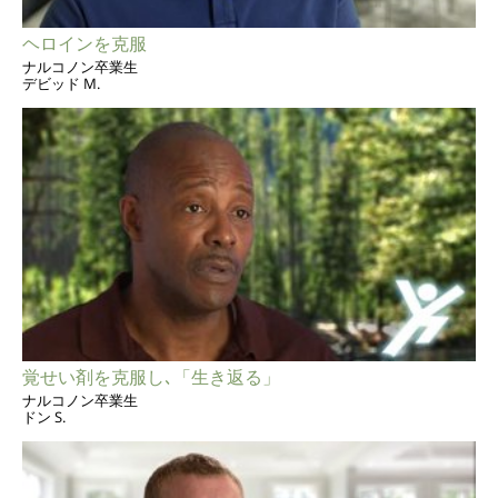
ヘロインを克服
ナルコノン卒業生
デビッド M.
覚せい剤を克服し､「生き返る」
ナルコノン卒業生
ドン S.