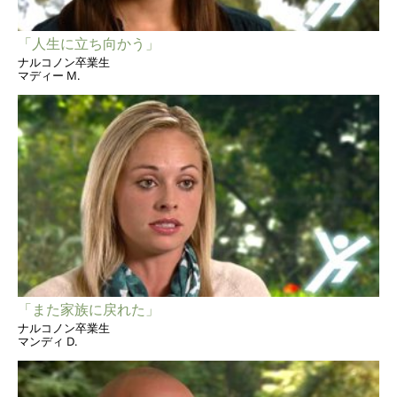
「人生に立ち向かう」
ナルコノン卒業生
マディー M.
「また家族に戻れた」
ナルコノン卒業生
マンディ D.