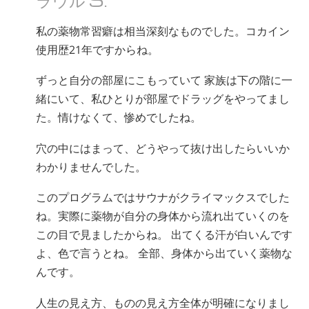
ノルウェー語
私の薬物常習癖は相当深刻なものでした。コカイン
ポルトガル語
使用歴21年ですからね。
ロシア語
ずっと自分の部屋にこもっていて 家族は下の階に一
スウェーデン語
緒にいて、私ひとりが部屋でドラッグをやってまし
中国語（繁体字）
た。情けなくて、惨めでしたね。
アラビア語
穴の中にはまって、どうやって抜け出したらいいか
ネパール語
わかりませんでした。
ウクライナ語
このプログラムではサウナがクライマックスでした
クロアチア語
ね。実際に薬物が自分の身体から流れ出ていくのを
トルコ語
この目で見ましたからね。 出てくる汗が白いんです
よ、色で言うとね。 全部、身体から出ていく薬物な
すべての地域/言語
んです。
人生の見え方、ものの見え方全体が明確になりまし