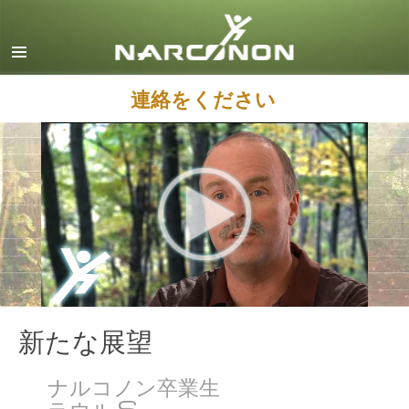
英語
デンマーク語
ドイツ語
連絡をください
ギリシャ語
スペイン語（ラテン）
フランス語
ヘブライ語
マジャール語
イタリア語
日本語
新たな展望
マケドニア語
ナルコノン卒業生
オランダ語
ラウル S.