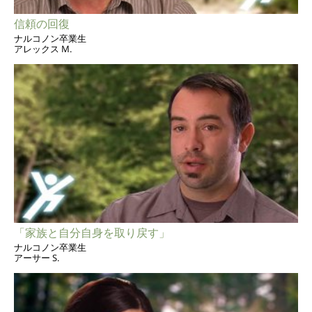
信頼の回復
ナルコノン卒業生
アレックス M.
「家族と自分自身を取り戻す」
ナルコノン卒業生
アーサー S.