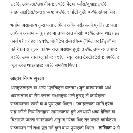
६८%, उत्कण्ठा/उदासीपन: ६५%, पेटमा ग्याँस/दुखाइ:६५%,
साइनसाइटिस/रक्तसञ्चय: ५५%, र घाँटी दुख्ने: ५२% रहेका थिए।
भर्नामा असामान्य कुरा पत्ता लागेका अधिकारीहरूको प्रतिशत: पत्ता
लागेका असामान्य कुराहरूमा उच्च रक्त बोसो: ५८%, उच्च थाइराइड
कार्य परीक्षणहरू: ४१%, पोजेटिभ रोम्बरगिज्म (“मिलाएर हिँड्न” मा
नहेरिकन सन्तुलन कायम राख्न असक्षम हुनु): ३५%, उच्च-रक्तचाप:
२८%, उच्च रक्त ग्लुकोज: १९% , न्यून रक्त टेस्टोस्टेरोन: १७%, र
न्यून ब्लड थाइराइड: १७% समावेश थिए।
आहार नियम सुरक्षा
असहजताहरू वा अन्य “प्रतिकूल घटना” (जुन वाक्यांशको अर्थ
भावनात्मक वा रोग-जस्ता लक्षणहरू भन्ने हुन्छ) ले कार्यक्रम
सञ्चालनमा खासै बाधा पुर्‍याएको थिएन। उदाहरणका लागि हरेक
सहभागीले नियासिनद्वारा सामान्यतया हुने अस्थायी धब्बा देखिने वा
चिलाउने जस्ता समस्याको अनुभव गरेका थिए तर यसले कार्यक्रम
सञ्चालन गर्न तथा पूरा गर्न कुनै बाधा पुर्‍याएको थिएन।
तालिका २
ले