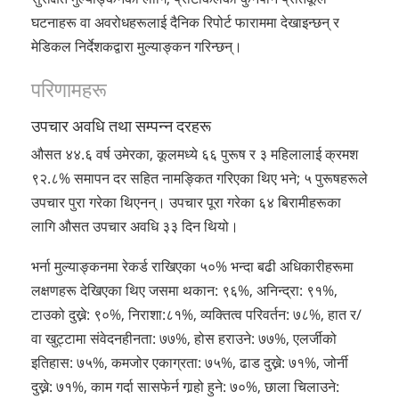
घटनाहरू वा अवरोधहरूलाई दैनिक रिपोर्ट फाराममा देखाइन्छन् र
मेडिकल निर्देशकद्वारा मुल्याङ्कन गरिन्छन्।
परिणामहरू
उपचार अवधि तथा सम्पन्न दरहरू
औसत ४४.६ वर्ष उमेरका, कूलमध्ये ६६ पुरूष र ३ महिलालाई क्रमश
९२.८% समापन दर सहित नामङ्कित गरिएका थिए भने; ५ पुरूषहरूले
उपचार पुरा गरेका थिएनन्। उपचार पूरा गरेका ६४ बिरामीहरूका
लागि औसत उपचार अवधि ३३ दिन थियो।
भर्ना मुल्याङ्कनमा रेकर्ड राखिएका ५०% भन्दा बढी अधिकारीहरूमा
लक्षणहरू देखिएका थिए जसमा थकान: ९६%, अनिन्द्रा: ९१%,
टाउको दुख्ने: ९०%, निराशा:८१%, व्यक्तित्व परिवर्तन: ७८%, हात र/
वा खुट्टामा संवेदनहीनता: ७७%, होस हराउने: ७७%, एलर्जीको
इतिहास: ७५%, कमजोर एकाग्रता: ७५%, ढाड दुख्ने: ७१%, जोर्नी
दुख्ने: ७१%, काम गर्दा सासफेर्न गार्‍हो हुने: ७०%, छाला चिलाउने: