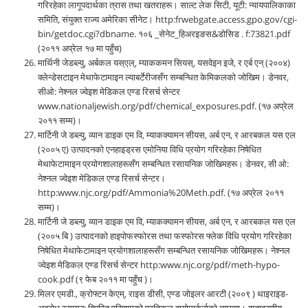
गरिरहेका लागूपदार्थका त्रास तथा खतराहरू। साल्ट लेक सिटी, यूटी: न्यायपालिकाका
समिति, संयुक्त राज्य अमेरिका सीनेट। http:frwebgate.access.gpo.gov/cgi-
bin/getdoc.cgi?dbname. १०६ _सेनेट_हिअरइङस&डोसिड . f:73821.pdf
(२०११ अप्रेल १७ मा पहुँच)
मार्थिनी जेडब्ल्यु, अर्बकल यस्एल्, म्याककमन सियस्, यसवेइन इजे, र एर्ब एन् (२००४)
क्लेन्डेसटाइन मेथाफेटामाइन ल्याबर्टेरीजसँग सम्बन्धित केमिकलको जोखिम। डेनवर,
सीओ: नेश्नल ज्वेइश मेडिकल एण्ड रिसर्च सेन्टर
www.nationaljewish.org/pdf/chemical_exposures.pdf. (१७ अप्रेल
२०११ सम्म)।
मार्टिनी जे डब्ल्यु, व्यान डाइक एम वि, म्याकक्यामन सीयस, अर्ब एन, र आरबकल यस एल
(२००५ ए) उत्पादनको एनहाइड्रस एमोनिया विधि प्रयोग गरिरहेका निषेधित
मेथाफेटामाइन प्रयोगशालाहरूसँग सम्बन्धित रसायनिक जोखिमहरू। डेनवर, सी ओ:
नेश्नल ज्वेइश मेडिकल एण्ड रिसर्च सेन्टर।
http:www.njc.org/pdf/Ammonia%20Meth.pdf. (१७ अप्रेल २०११
सम्म)।
मार्टिनी जे डब्ल्यु, व्यान डाइक एम वि, म्याकक्यामन सीयस, अर्ब एन, र आरबकल यस एल
(२००५ बि ) उत्पादनको हाइपोफस्फोरस तथा फस्फोरस फ्लेक विधि प्रयोग गरिरहेका
निषेधित मेथाफेटामाइन प्रयोगशालाहरूसँग सम्बन्धित रसायनिक जोखिमहरू। नेश्नल
ज्वेइश मेडिकल एण्ड रिसर्च सेन्टर http:www.njc.org/pdf/meth-hypo-
cook.pdf (९ फेब २०११ मा पहुँच )।
मिलर एमडी., क्रोफ्टन केएम्, राइस डीसी, एण्ड जोइलर आरटी (२००९ ) थाइराइड-
अबरोध रसायन: विपरित परिणामको प्रतिकुल बायोमार्कर्सको व्याख्या। वातावरणीय