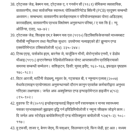
ट्रेट्जक जेड, बेक्मन यस, ट्रेट्जक ए, र गनर्सन सी (१९८९) सेमिकमा व्यवसायिक,
वातावरणीय, तथा सार्वजनिक स्वास्थ्य: पोलिक्लोरिनेटेड बिफेनी (PCB) प्रदुषण सम्बन्धी
अध्ययन। सम्बन्धमा: वातावरणीय कार्यक्रमहरू र परियोजनाहरूका पोस्ट-अडिटहरू;
कारवाहीहरू, वातावरणीय प्रभाव विश्लेषण अनुसन्धान परिषद् / ए यस सि ई। न्यू
ओर्लिन्स, एल्ए, ५७–७२।
ट्रेटजक जेड, शिल्ड्स एम,र बेक्मन यस एल (१९९०) डिटक्सिफिकेसनको माध्यमबाट
पीसीबी न्यूनिकरण तथा नैदानिक सुधारः उपयोगमा नल्याइएको हो? ह्वुम्यान एण्ड
एक्सपेरिमेन्टल टक्सिकोलोजी ९(४): २३५–२४४।
टिस्ब एएफ्, पार्सकोव इएम, बारनेस जे, यार्जुकिन भीभी, वोरोन्ट्सोव एनभी, र डेडोव
भीआइ (१९९८) इन्टरनेश्नल रेडियोलोजिकल पोस्ट आपतकालीन प्रतिक्रियाको
समस्या सम्बन्धी सम्मेलन। वाशिङ्टन, डिसी: यूयस् इपीए, १६२–१६६, इफाइल पृष्ठहरू
१७८–१८२।
विटर आरजी, मार्टिनी जेडब्ल्यू, म्युलर के, गट्सचल बी, र न्यूम्यान एल्यस् (२००७)
मेथाफेटामाइन प्रयोगशाला अनुसन्धानको दौरान कानुन प्रवर्तक कर्मचारीद्वारा अनुभव
गरिएका लक्षणहरू। जर्नल अफ अक्युपेश्नल एण्ड इन्भाइरोमेन्टल हाइजीन ४(१२):
८९५–९०२।
वूडरफ टि जे (२०११) इन्डोक्राइनलाई विकृत पार्ने रसायनहरू र मानव स्वास्थ्यमा
यसका प्रभावहरूको बुझाइमा वृद्धि गर्न इपिडिमियोलोजी र नमूना जीवहरू जोड्ने काम।
दि जर्नल अफ स्टेरोइड बायोकेमिस्ट्री एण्ड मोलिक्युलर बायोलोजी १२७(१–२): १०८–
११७।
वु एफसी, ताजर ए, बेनन जेएम्, पि यस्आर, सिलम्यान एजे, फिन जेडी, इट अल। मध्यम