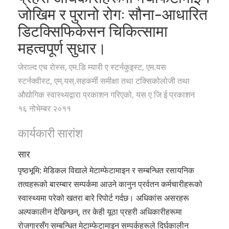
Norsk
जोखिम र पुरानो रोग:
सौना-आधारित
डिटक्सिफिकेसन चिकित्सामा
Portuguès
महत्वपूर्ण सुधार।
Русский (Russian)
Svenska
जेराल्द एच रोस्स, एम.डि
म्यारी ए स्टर्नकुइस्ट, एम.यस
繁體中文 (Chinese)
स्टर्नक्वीस्ट, एम्.यस्.सहकर्मी समीक्षा तथा टक्सिकोलोजी तथा
औद्योगिक स्वास्थ्यद्वारा प्रकाशन गरिएको, यस ए जि ई प्रकाशन
Arabic
१६ नोभेम्बर २०११
Nepali
कार्यकारी सारांश
Ukrainian
सार
Czech
पृष्ठभूमि: मेडिकल विद्याले मेटाम्फेटामाइन र सम्बन्धित रसायनिक
Turkish
तत्वहरूको बारम्बार सम्पर्कमा आउने कानुन प्रर्वतन कर्मचारीहरूको
सबै क्षेत्र /भाषा
स्वास्थ्यमा परेको खतरा बारे रिपोर्ट गर्दछ। अधिकांस असरहरू
अल्पकालीन देखिन्छन्, तर केही यूठा प्रहरी अधिकारीहरूमा
रोजगारसँग सम्बन्धित मेटाम्फेटामाइन सम्पर्कहरूले दिर्घकालीन