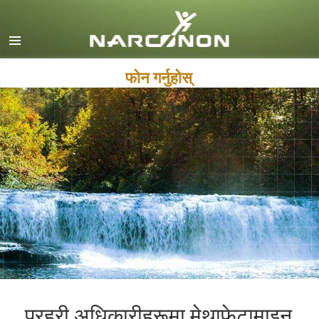
English
Dansk
Deutsch
फोन गर्नुहोस्
Ελληνικά (Greek)
Español
Français
Hebrew
Magyar
Italiano
日本語 (Japanese)
Macedonian
Nederlands
प्रहरी अधिकारीहरूमा मेथाफेटामाइन