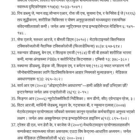
स्वास्थ्य दृष्टिकोणहरू ११७(७): १०३३–१०४१।
रिय डब्ल्यु जे, प्यान वाइ,जोन्सन एआर, रोस जी एच, सुयामा ऐच, र फेनिवेस ई जे (१९९६)
ताप शुद्धीकरण, शारीरिक चिकित्सा र पोषण अनुपूरकताको माध्यमद्वारा रसायनिक
संवेदनशीलताको कमी। जर्नल अफ न्युट्रिश्नल एण्ड इन्भाइरोमेन्टल मेडिसिन ६: १४१–
१४८ .
सेफ एलजे, स्लथर आरजे, र बीस्ली डिएम (२०१०)। मेटाफेटाइनको क्लिनिकल
टक्सिकोजलोजी नैदानिक टक्सिकोलोजी (फिलाडेल्फिया) ४८(७: ६५७-६९४।
स्कन्यार डीडब्ल्यु, बेन एम, र शिल्ड्स एमजी (१९८४) पी सी बी हरूको शारीरिक भारमा
कमी, मानव अंगहरूमा PBBs र क्लोरिनेटेड किटनाशक। एम्बियो १३: ३७८–३८०।
स्क्यानर डीडब्ल्यु, डेङ्क जी, शिल्ड्स एम्, र बर्नटन यस् (१९८२) फ्याट भण्डारण गर्ने
जीनोबायोटिक्सका लागि डिटक्सिफिकेसन आहार नियमको मुल्याङकन्। मेडिकल
अवधारणाहरू ९(३): २६५–२८२।
‍सार्प आर एम (२००३) “ओइस्ट्रोजेन अवधारणा”—हामी अहिले कहाँ उभिएका छौं?
इन्टरनेश्नल जर्नल अफ एन्ड्रोलोजी २६(१): २–१५।
सिङ्गर आर (२००६) न्युरोटोक्सीसिटी निर्देशिका। सन डीगो, सीए: एवेन्टाइन प्रेस, ३।
विटर आरजी, मार्थिनी जेडब्ल्यू, म्युलर के, गट्सचल बी, र न्यूम्यान एल्यस् (२००७)
मेटाफेटामाइन प्रयोगशाला जाँचको समयमा कानुन प्रवर्तक कर्मचारीद्वारा अनुभव भएको
लक्षण। जर्नल अफ अक्कुपेश्नल एण्ड इन्भाइरोमेन्टल हाइजिन ४(१२): ८९५–९०२।
ट्रेशर डी एल, भन डेरौ के, र बरजेस जे (२००९) मेथाफेटामाइन प्रयोगशालाहरूसँग
सम्पर्कबाट स्वास्थ्यमा परेका असरहरू: एउटा विष केद्रमा-आधारित अध्ययन। जर्नल
अफ मेडिकल टोक्सिकोलोजी ५(४): २००–२०४।