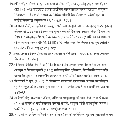
हर्पिन जी, गार्गोउरी आइ, गउचार्ड जीसी, निस सी, र खाध्राओइ एम्, इल्लेच बी, इट
अल। (२००९) यन्त्रद्वारा उत्पादित टाँसिने सामग्रीहरूमा कामदारहरूको सन्तुलन
नियन्त्रणमा दिर्घकालीन तथा उप-दिर्घकालीन जैविक घोलक सम्पर्कको प्रभाव।
न्यूरोटोक्सिसीटी अनुसन्धान १५(२): १७९–१८६।
होलोवेल जेजी, स्टाइलिङ एनडब्ल्यु, र फ्लेन्डर्स डब्ल्युडी, ह्यानन डब्ल्युएच्, गन्टर इडब्ल्यु,
स्पेन्सर सीए, इट एल। (२००२) संयुक्त राज्य अमेरिकाका जनतामा सेरम टि यस् एच,
टि(४ ), र थाइराइड रोग प्रतिकारकहरू (१९८८ देखि १९९४ ): राष्ट्रिय स्वास्थ्य तथा
पोषण जाँच सर्वेक्षण (NHANES III)। दि जर्नल अफ क्लिनिकल इन्डोक्राइनोलोजी
एण्ड मेटाबोलिज्म ८७(२): ४८९–४९९.
हबर्ड एलआर् (१९९०) स्वच्छ शरीर, स्वस्छ मानसिकता। २००२ ई डी. लस एन्जलस:
ब्रिज प्रकाशनहरू।
पोलिक्लोरिनेटेड बिफेनिल्स (पि सि बि हरू ) सँग सम्पर्क भएका किल्बर्न केएच, वार्स
आरएच, र शिल्ड्स एमजी (१९८९) मनोव्यवहारिक दुष्क्रिया: डिटक्सिफिकेसन पछि
सम्भावित सुधार। वातावरणीय स्वास्थ्य सम्बन्धी अभिलेखहरू ४४(६): ३४५–३५०.
लियोनार्ड के एल्. (२००८). के बिरामीको स्याहारको गुणस्तरमा आएका परिवर्तनहरू
प्रति सन्तुष्ट छ? हाउथोर्न प्रभावको उपयोग। जर्नल अफ हेल्थ इकनमिक्स २७(२):
४४४–५९.
लेविस्की जेए, बोअरम्यान डीएल्, जेन्किन्स डब्ल्युडब्ल्यु, जोन्सन डिजी, र कार्च यसबी
(२००१) शवपरीक्षा गर्दा शरीरको बोसोमा औषधि: मृत्युको पहिले शपथपूर्वक प्रमाण।
फोरेन्सिक साइन्स इन्टरनेश्नल १२१(३): १५७–१६०।
१०६ औं काङ्ग्रेस अघिको मार्शल डीआर (२००६) प्रतिवेदन: यूठाका युवाहरूले सामना