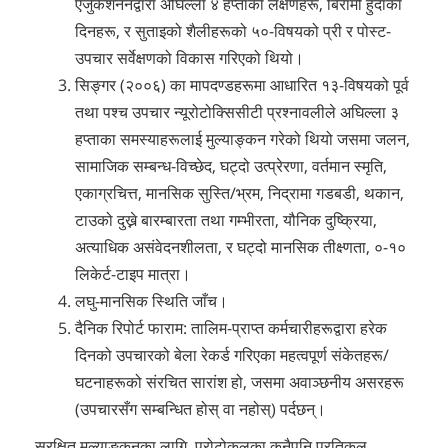
एजुकेशननद्वारा अघिल्ला ४ हप्ताका लक्षणहरू, बिरामी हुँदाका
दिनहरू, र सुताइको शैलीहरूको ५०-विषयको प्री र पोस्ट-
उपचार सर्वेक्षणको विकास गरिएको थियो।
सिङ्गर (२००६) का मापदण्डहरूमा आधारित १३-विषयको पूर्व
तथा पश्च उपचार न्यूरोटोक्सिसीटी प्रश्नावलीले अघिल्ला ३
हप्ताका समस्याहरूलाई मुल्याङ्कन गरेको थियो जसमा जलन,
सामाजिक सम्बन्ध-विच्छेद, घट्दो उत्प्रेरणा, वर्तमान स्मृति,
एकाग्रचित्त, मानसिक सुस्ति/भ्रम, निद्रामा गडबडी, थकान,
टाउको दुख्ने बारम्बारता तथा गम्भीरता, यौनिक दुष्क्रिया,
अत्याधिक असंवेदनशीलता, र घट्दो मानसिक तीक्ष्णता, ०-१०
लिकेर्ट-टाइप मात्रा।
लघु-मानसिक स्थिति जाँच।
दैनिक रिपोर्ट फाराम: तालिम-प्राप्त कर्मचारीहरूद्वारा हरेक
दिनको उपचारको बेला रेकर्ड गरिएका महत्वपूर्ण संकेतहरू/
घटनाहरूको संरचित सारांश हो, जसमा अवाञ्छनीय असरहरू
(उपचारसँग सम्बन्धित होस् वा नहोस्) पर्दछन्।
सुरक्षित मुल्याङ्कनका लागि, प्रोटोकलका कुनैपनि प्रतिकूल