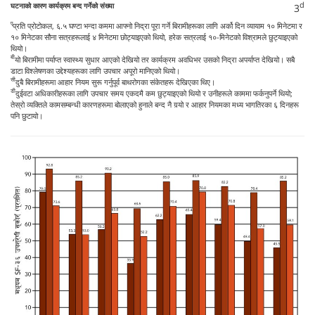
d
3
ए
प्रति प्रोटोकल, ६.५ घण्टा भन्दा कममा आफ्नो निद्रा पूरा गर्ने बिरामीहरूका लागि अर्को दिन व्यायाम १० मिनेटमा र
१० मिनेटका सौना सत्रहरूलाई ४ मिनेटमा छोट्याइएको थियो, हरेक सत्रलाई १०-मिनेटको विश्रामले छुट्याइएको
थियो।
बी
यो बिरामीमा पर्याप्त स्वास्थ्य सुधार आएको देखियो तर कार्यक्रम अवधिभर उसको निद्रा अपर्याप्त देखियो। सबै
डाटा विश्लेषणका उद्देश्यहरूका लागि उपचार अपूरो मानिएको थियो।
सी
दुबै बिरामीहरूमा आहार नियम सुरू गर्नुपूर्व बाथरोगका संकेतहरू देखिएका थिए।
डी
दुईवटा अधिकारीहरूका लागि उपचार समय एकदमै कम छुट्याइएको थियो र उनीहरूले काममा फर्कनुपर्ने थियो;
तेस्रो व्यक्तिले कामसम्बन्धी कारणहरूमा बोलाएको हुनाले बन्द नै गर्‍यो र आहार नियमका मध्य भागतिरका ६ दिनहरू
पनि छुटायो।