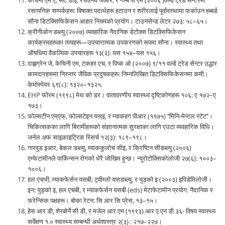
रसायनिक सम्पर्कहरू: विषाक्त पदार्थहरू हटाउन र शरीरलाई पूर्वावस्थामा फर्काउन हब्बर्ड
सौना डिटक्सिफिकेसन आहार नियमको प्रयोग। टाउनसेन्ड लेटर २७३: ५८–६५।
क्रीनीओन डब्ल्यु (२००७) व्यवहारिक नैदानिक डेटोक्स डिटक्सिफिकेसन
कार्यक्रमहरूका तत्वहरू—उपचारात्मक उपकरणको रूपमा सौना। स्वास्थ्य तथा
औषधिमा वैकल्पिक उपचारहरू १३(२): यस १५४–यस १५६।
दाह्लग्रेन जे, केचिनी एम, टकहर एच, र पिप्क ओ (२००७) ९/११ वर्ल्ड ट्रेड सेन्टर उद्धार
कामदारहरूमा निरन्तर जैविक प्रदुषकहरू: निम्नलिखित डिटक्सिफिकेसनमा कमी।
केमोस्पेयर ६९(८): १३२०–१३२५.
EHP फोरम (१९९८) मेथ को डर। वातावरणीय स्वास्थ्य दृष्टिकोणहरू १०६: ए १७२–ए
१७३।
फोल्सटीन एम्एफ्, फोल्सटेइन यस्इ, र म्याकहग पीआर (१९७५) ‘‘मिनि-मेन्टल स्टेट’’।
चिकित्सकका लागि बिरामीहरूको संज्ञानात्मक सुरक्षाका लागि एउटा व्यवहारिक विधि।
जर्नल अफ साइकाइट्रिक रिसर्च १२(३): १८९–१९८।
गारवुड इआर, बेकल डब्ल्यु, म्याककुलोच सीइ, र क्रिष्टिन सीडब्ल्यु (२००६)
एम्फेटामीनले पार्किन्सन रोगको धेरै जोखिम हुन्छ। न्यूरोटोक्सिकोलोजी २७(६): १००३–
१००६।
हल एचभी, म्याकफेर्सन यसबी, ट्वीम्लो यसडब्ल्यु, र युड्को इ (२००३) इपिडेमिलोजी।
इन: युड्को इ, हल एचबी, र म्याकफेर्सन यसबी (eds) मेटाफेटामीन प्रयोग: नैदानिक र
फरेन्सिक पक्षहरू। बोका रेटन: सि आर सि प्रेस, १३–१५।
हेस आर डी, शेरबोर्ने सी डी, र मजेल आर एम (१९९३) आर ए एन डी ३६- विषय स्वास्थ्य
सर्वेक्षण १.० स्वास्थ्य सम्बन्धी अर्थशास्त्र २(३) : २१७- २२७।