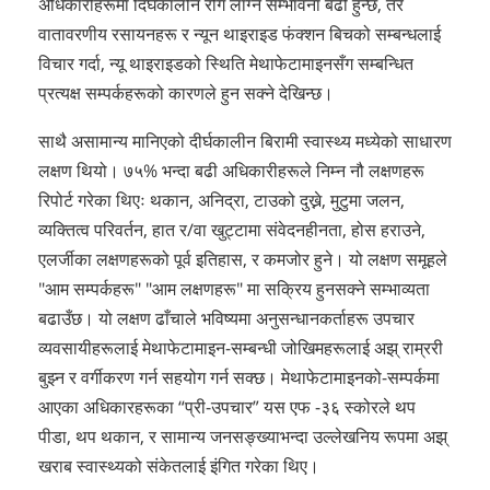
अधिकारीहरूमा दिर्घकालीन रोग लाग्ने सम्भावना बढी हुन्छ, तर
वातावरणीय रसायनहरू र न्यून थाइराइड फंक्शन बिचको सम्बन्धलाई
विचार गर्दा, न्यू थाइराइडको स्थिति मेथाफेटामाइनसँग सम्बन्धित
प्रत्यक्ष सम्पर्कहरूको कारणले हुन सक्ने देखिन्छ।
साथै असामान्य मानिएको दीर्घकालीन बिरामी स्वास्थ्य मध्येको साधारण
लक्षण थियो। ७५% भन्दा बढी अधिकारीहरूले निम्न नौ लक्षणहरू
रिपोर्ट गरेका थिएः थकान, अनिद्रा, टाउको दुख्ने, मुटुमा जलन,
व्यक्तित्व परिवर्तन, हात र/वा खुट्टामा संवेदनहीनता, होस हराउने,
एलर्जीका लक्षणहरूको पूर्व इतिहास, र कमजोर हुने। यो लक्षण समूहले
"आम सम्पर्कहरू" "आम लक्षणहरू" मा सक्रिय हुनसक्ने सम्भाव्यता
बढाउँछ। यो लक्षण ढाँचाले भविष्यमा अनुसन्धानकर्ताहरू उपचार
व्यवसायीहरूलाई मेथाफेटामाइन-सम्बन्धी जोखिमहरूलाई अझ् राम्ररी
बुझ्न र वर्गीकरण गर्न सहयोग गर्न सक्छ। मेथाफेटामाइनको-सम्पर्कमा
आएका अधिकारहरूका “प्री-उपचार” यस एफ -३६ स्कोरले थप
पीडा, थप थकान, र सामान्य जनसङ्ख्याभन्दा उल्लेखनिय रूपमा अझ्
खराब स्वास्थ्यको संकेतलाई इंगित गरेका थिए।