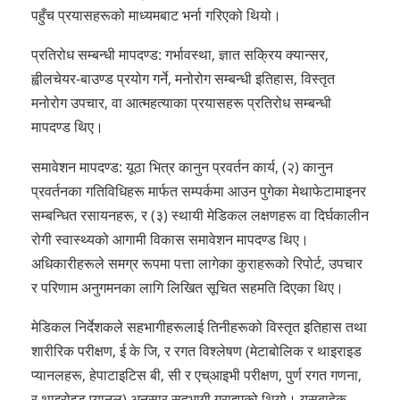
पहुँच प्रयासहरूको माध्यमबाट भर्ना गरिएको थियो।
प्रतिरोध सम्बन्धी मापदण्ड: गर्भावस्था, ज्ञात सक्रिय क्यान्सर,
ह्वीलचेयर-बाउण्ड प्रयोग गर्ने, मनोरोग सम्बन्धी इतिहास, विस्तृत
मनोरोग उपचार, वा आत्महत्याका प्रयासहरू प्रतिरोध सम्बन्धी
मापदण्ड थिए।
समावेशन मापदण्ड: यूठा भित्र कानुन प्रवर्तन कार्य, (२) कानुन
प्रवर्तनका गतिविधिहरू मार्फत सम्पर्कमा आउन पुगेका मेथाफेटामाइनर
सम्बन्धित रसायनहरू, र (३) स्थायी मेडिकल लक्षणहरू वा दिर्घकालीन
रोगी स्वास्थ्यको आगामी विकास समावेशन मापदण्ड थिए।
अधिकारीहरूले समग्र रूपमा पत्ता लागेका कुराहरूको रिपोर्ट, उपचार
र परिणाम अनुगमनका लागि लिखित सूचित सहमति दिएका थिए।
मेडिकल निर्देशकले सहभागीहरूलाई तिनीहरूको विस्तृत इतिहास तथा
शारीरिक परीक्षण, ई के जि, र रगत विश्लेषण (मेटाबोलिक र थाइराइड
प्यानलहरू, हेपाटाइटिस बी, सी र एच्आइभी परीक्षण, पुर्ण रगत गणना,
र थाइरोइड प्यानल) अनुसार सहभागी गराइएको थियो। यसबाहेक