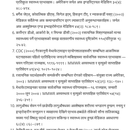
प्रतिकुल स्वास्थ्य प्रभावहरू। अमेरिकन जर्नल अफ इण्डस्ट्रियल मेडिसिन ३०(४):
४८८-४९४.
बर्गेस जेएल्, कोवाल्चिक डीएफ्, सिगेल इएम्, हिसङ्ग टीए, र म्याककर्डी यस्ए (२००२)
मेडिकल सर्वेलेन्स अफ क्ल्यान्डयस्टिन ड्रग ल्याबरटरी अनुसन्धानकर्ताहरू। जर्नल
अफ अक्युपेश्नल एण्ड इन्भाइरोमेन्टल मेडिसिन ४४(२): १८४-१८९।
कार्पेन्टर डीओ, आर्कारो के, र स्पिन्क डीसी (२००२) रसायनिक मिश्रणहरूको मानव
स्वास्थ्यमा पर्ने प्रभावहरूको समझ वातावरणीय स्वास्थ्य दृष्टिकोण ११०(परिपूरक १):
२५-४२.
CDC (२०००) गैरकानुनी मेथाफेटामाइन प्रयोगशालाहरूसँग सम्बन्धित आकस्मिक
घटनाहरूका पहिलो प्रतिक्रिया जनाउने व्यक्तिहरूमा सार्वजनिक स्वास्थ्य प्रभावहरू —
चयन गरिएका राज्यहरू, १९९६-१९९९। MMWR अस्वस्थता र मृत्युको साप्ताहिक
प्रतिवेदन ४९(४५): १०२१–१०२४।
रसायनिक पदार्थहरूसँग सम्पर्कसँग सम्बन्धित रोगको पहिचान—संयुक्त राज्य अमेरिका,
२००३। MMWR अस्वस्थता र मृत्युको साप्ताहिक प्रतिवेदन ५२(३९): ९३८–९४०।
मेथाफेटामाइनका घातक सार्वजनिक स्वास्थ्य परिणामहरू—१६ राज्यहरू, जनवरी
२०००-जुन २००४। MMWR अस्वस्थता र मृत्युको साप्ताहिक प्रतिवेदन ५४(१४):
३५६–३५९।
लागुऔषध सेवन गर्न छाडेपछि लागुऔषधका अवशेषहरू शरीरमा भण्डारण हुन्छन: स्नायु र
इन्ड्रोक्रीन सन्तुलन र व्यवहारमा देखिने प्रभाव-हब्बर्डले तोकेको सौना तालिकाबद्ध
रूपमा गर्दा विषालु पदार्थ हटाउन सकिन्छ र स्वास्थ्य लाभ हुन्छl मेडिकल अवधारणा
६८(४): ८६८–८७९।
केचिनी एम ए, रूट डीई, रचउनव जेआर, र गेल्ब पी एम (२००६ )वर्ल्ड ट्रेड सेन्टरमा