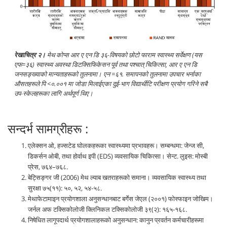
रेखाचित्र २।
मेथ कोप्स आर ए एन डि ३६-विषयको छोटो फाराम स्वास्थ्य सर्वेक्षण (यस
एफ=३६) स्वास्थ्य अवस्था डिटक्सिफिकेसन पूर्व तथा पश्चात् चिकित्सा, आर ए एन डि
जनसङ्ख्याको मान्यताहरूको तुलनामा।
एन
=६१. समापनको तुलनामा उपचार भर्नाका
औसतहरूले
पि
<०.००१ मा जोडा मिलाईएका दुई-भाग विद्यार्थी
टि
परीक्षण प्रयोग गरिने सबै
उप-स्केलहरूका लागि अर्थपूर्ण थिए।
सन्दर्भ सामग्रीहरू :
एलेक्सन ओ, हज्सटेड घोलकहरूका स्वास्थ्यमा प्रभावहरू। सम्बन्धमा: जेन्ज सी,
डिकर्सन ओबी, तथा होर्वाथ इपी (EDS) व्यवसायिक चिकित्सा। सेन्ट. लुइस: मोस्बी
प्रेस, ७६४–७६८.
बेट्सिङ्गर जी (2006) मेथ ल्याब खतराहरूको समाना। व्यवसायिक स्वास्थ्य तथा
सुरक्षा ७५(११): ५०, ५२, ५४-५८.
मेथाफेटामाइन प्रयोगशाला अनुसन्धानबाट बर्गेस जेएल (२००१) फोस्फाइन जोखिम।
जर्नल अफ टक्सिकोलोजी क्लिनिकल टक्सिकोलोजी ३९(२): १६५-१६८.
निषेधित लागूपदार्थ प्रयोगशालाहरूको अनुसन्धान: कानुन प्रवर्तन कर्मचारीहरूमा