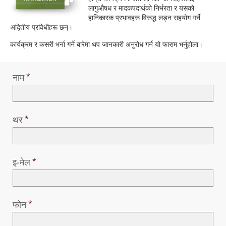
Norsk
लागुऔषध र मादकपदार्थको निर्भरता र यसको
हानिकारक प्रभावहरू विरूद्ध लड्न सहयोग गर्ने
Portuguès
अद्वितीय प्रविधीहरू छन्।
Русский (Russian)
कार्यक्रम र कसरी भर्ना गर्ने बारेमा थप जानकारी अनुरोध गर्न यो फाराम भर्नुहोला।
Svenska
नाम
繁體中文 (Chinese)
Arabic
Nepali
थर
Ukrainian
Czech
इ-मेल
Turkish
सबै क्षेत्र /भाषा
फोन