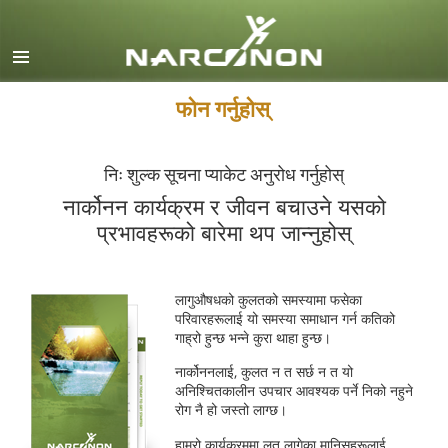
English
Dansk
Deutsch
फोन गर्नुहोस्
Ελληνικά (Greek)
निः शुल्क सूचना प्याकेट अनुरोध गर्नुहोस्
Español
नार्कोनन कार्यक्रम र जीवन बचाउने यसको
Français
प्रभावहरूको बारेमा थप जान्नुहोस्
Hebrew
Magyar
लागुऔषधको कुलतको समस्यामा फसेका
Italiano
परिवारहरूलाई यो समस्या समाधान गर्न कतिको
गाह्रो हुन्छ भन्ने कुरा थाहा हुन्छ।
日本語 (Japanese)
नार्कोननलाई, कुलत न त सर्छ न त यो
Macedonian
अनिश्चितकालीन उपचार आवश्यक पर्ने निको नहुने
रोग नै हो जस्तो लाग्छ।
Nederlands
हाम्रो कार्यक्रममा लत लागेका मानिसहरूलाई