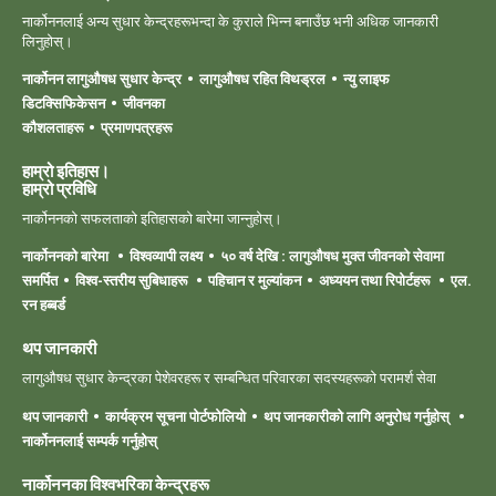
नार्कोननलाई अन्य सुधार केन्द्रहरूभन्दा के कुराले भिन्न बनाउँछ भनी अधिक जानकारी
लिनुहोस्।
नार्कोनन लागुऔषध सुधार केन्द्र
लागुऔषध रहित विथड्रल
न्यु लाइफ
डिटक्सिफिकेसन
जीवनका
कौशलताहरू
प्रमाणपत्रहरू
हाम्रो इतिहास।
हाम्रो ‍प्रविधि
नार्कोननको सफलताको इतिहासको बारेमा जान्नुहोस्।
नार्कोननको बारेमा
विश्वव्यापी लक्ष्य
५० वर्ष देखि : लागुऔषध मुक्त जीवनको सेवामा
समर्पित
विश्व-स्तरीय सुबिधाहरू
पहिचान र मुल्यांकन
अध्ययन तथा रिपोर्टहरू
एल.
रन हब्बर्ड
थप जानकारी
लागुऔषध सुधार केन्द्रका पेशेवरहरू र सम्बन्धित परिवारका सदस्यहरूको परामर्श सेवा
थप जानकारी
कार्यक्रम सूचना पोर्टफोलियो
थप जानकारीको लागि अनुरोध गर्नुहोस्
नार्कोननलाई सम्पर्क गर्नुहोस्
नार्कोननका विश्वभरिका केन्द्रहरू