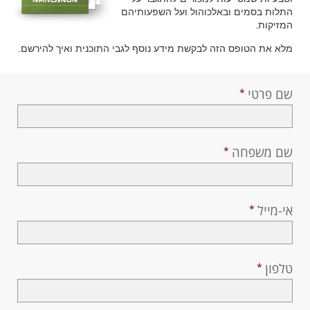
נורווגית
התלות בסמים ובאלכוהול ועל השפעותיהם
המזיקות.
פורטוגזית
מלא את הטופס הזה לבקשת מידע נוסף לגבי התוכנית ואיך להירשם.
רוסית
שוודית
שם פרטי
繁體中文 (סינית)
ערבית
שם משפחה
נפאלית
אוקראינית
קרואטית
אי-מייל
טורקית
כל האיזורים/השפות
טלפון