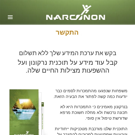
אנגלית
דנית
הולנדית
התקשר
Ελληνικά (יוונית)
בקש את ערכת המידע שלך ללא תשלום
ספרדית, אמריקה הלטינית
קבל עוד מידע על תוכנית נרקונון ועל
צרפתית
ההשפעות מצילות החיים שלה.
עברית
מגיארית
משפחות שנפגעו מהתמכרות לסמים כבר
איטלקית
יודעות כמה קשה לפתור את הבעיה הזאת.
日本語(יפנית)
בנרקונון מאמינים כי התמכרות היא לא
תכונה נרכשת ולא מחלה חשוכת מרפא
מקדונית
שדורשת טיפול אין סופי.
הולנדית
התוכנית שלנו מורכבת מטכניקות ייחודיות
וטבעיות שמסייעות למכורים להתגבר על