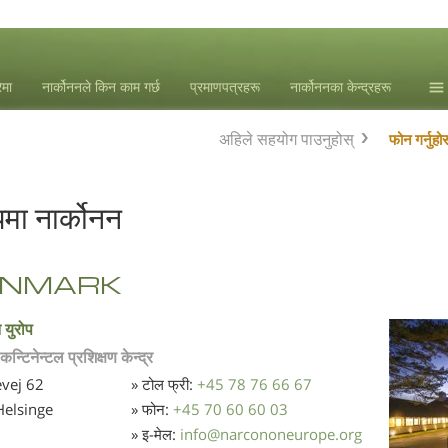
ेमा
नार्कोननले किन काम गर्छ
प्रमाणपत्रहरू
नार्कोननका केन्द्रहरू
समा
अहिले सहयोग पाउनुहोस्
फोन गर्नुहोस
एल. 
पमा नार्कोनन
ENMARK
 युरोप
कन्टिनेन्टल प्रशिक्षण केन्द्र
vej 62
» टोल फ्री:
+45 78 76 66 67
elsinge
» फोन:
+45 70 60 60 03
» इ-मेल:
info
@
narcononeurope.org