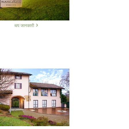
Nederlands
Norsk
Portuguès
थप जानकारी
Русский (Russian)
Svenska
繁體中文 (Chinese)
Arabic
Nepali
Ukrainian
Czech
Turkish
सबै क्षेत्र /भाषा