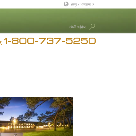
क्षेत्र / भाषाहरू
English
खोजी गर्नुहोस्
Dansk
1-800-737-5250
Deutsch
चार
्
Ελληνικά (Greek)
रन हब्बर्ड
Español
Français
Hebrew
Magyar
Italiano
日本語 (Japanese)
Macedonian