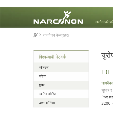
नार्कोननको बार
नार्कोनन केन्द्रहरू
नार्कोनन केन्द्रहरू
⨯
युरो
विश्वव्यापी नेटवर्क
अफ्रिका
D
यसिया
नार्कोनन
युरोप
सुधार र 
ल्याटिन अमेरिका
Præste
उत्तर अमेरिका
3200 H