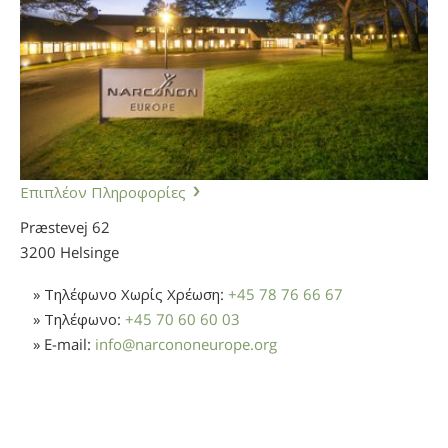
Νορβηγικά
Πορτογαλικά
Русский (Ρωσικά)
Σουηδικά
繁體中文 (Κινεζικά)
Επιπλέον Πληροφορίες
Αραβικά
Præstevej 62
Νεπαλέζικα
3200 Helsinge
Ουκρανικά
» Τηλέφωνο Χωρίς Χρέωση:
+45 78 76 66 67
Κροατικά
» Τηλέφωνο:
+45 70 60 60 03
Τουρκικά
» E-mail:
info
@
narcononeurope.org
Όλες οι Περιοχές/Γλώσσες