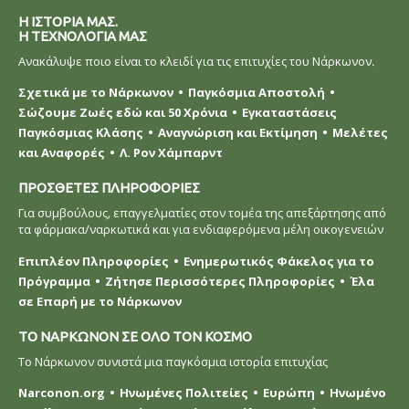
Η ΙΣΤΟΡΙΑ ΜΑΣ.
Η ΤΕΧΝΟΛΟΓΙΑ ΜΑΣ
Ανακάλυψε ποιο είναι το κλειδί για τις επιτυχίες του Νάρκωνον.
Σχετικά με το Νάρκωνον
Παγκόσμια Αποστολή
Σώζουμε Ζωές εδώ και 50 Χρόνια
Εγκαταστάσεις
Παγκόσμιας Κλάσης
Αναγνώριση και Εκτίμηση
Μελέτες
και Αναφορές
Λ. Ρον Χάμπαρντ
ΠΡΟΣΘΕΤΕΣ ΠΛΗΡΟΦΟΡΙΕΣ
Για συμβούλους, επαγγελματίες στον τομέα της απεξάρτησης από
τα φάρμακα/ναρκωτικά και για ενδιαφερόμενα μέλη οικογενειών
Επιπλέον Πληροφορίες
Ενημερωτικός Φάκελος για το
Πρόγραμμα
Ζήτησε Περισσότερες Πληροφορίες
Έλα
σε Επαρή με το Νάρκωνον
ΤΟ ΝΑΡΚΩΝΟΝ ΣΕ ΟΛΟ ΤΟΝ ΚΟΣΜΟ
Το Νάρκωνον συνιστά μια παγκόσμια ιστορία επιτυχίας
Narconon.org
Ηνωμένες Πολιτείες
Ευρώπη
Ηνωμένο