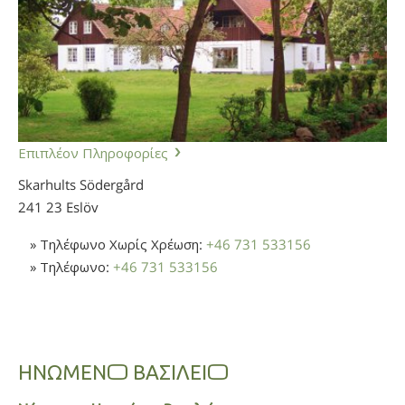
Επιπλέον Πληροφορίες
Skarhults Södergård
241 23 Eslöv
» Τηλέφωνο Χωρίς Χρέωση:
+46 731 533156
» Τηλέφωνο:
+46 731 533156
ΗΝΩΜΕΝO ΒΑΣΙΛΕΙO