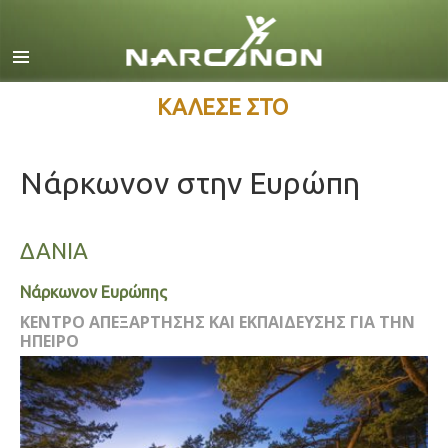
Αγγλικά
Δανέζικα
Ολλανδικά
ΚΑΛΕΣΕ ΣΤΟ
Ελληνικά
Νάρκωνον στην Ευρώπη
Ισπανικά
Γαλλικά
ΔΑΝΙΑ
Εβραϊκά
Ούγγρικα
Νάρκωνον Ευρώπης
Ιταλικά
ΚΕΝΤΡΟ ΑΠΕΞΑΡΤΗΣΗΣ ΚΑΙ ΕΚΠΑΙΔΕΥΣΗΣ ΓΙΑ ΤΗΝ
ΗΠΕΙΡΟ
日本語 (Ιαπωνικά)
Σερβομακεδονικά
Ολλανδία