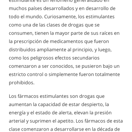
estimulante es un fenómeno generalizado en
Los estimulantes de receta médica
Información sobre el krokodil
muy antiguo. El alcohol ha sido parte de nuestra cultura
El abuso de estimulantes está generalizado en muchos
muchos países desarrollados y en desarrollo de
desde su inicio, con bebidas fermentadas provenientes de
países. Tienen la mayor parte de sus raíces en la
Riesgos para la salud del abuso de medicamentos
casi todas las frutas, vegetales, y granos existentes. Es fácil
todo el mundo. Curiosamente, los estimulantes
prescripción de medicamentos que tienen peligrosos
asumir que la tendencia de escapar de la realidad en vez de
para dormir
efectos secundarios.
como una de las clases de drogas que se
confrontar y resolver los problemas es parte de la condición
humana.
consumen, tienen la mayor parte de sus raíces en
Riesgos para la salud del abuso de medicamentos
para el mareo
la
prescripción de medicamentos
que fueron
distribuidos ampliamente al principio, y luego,
Píldoras de las buenas notas
como los peligrosos efectos secundarios
Riesgos para la salud del abuso de pseudoefedrina
comenzaron a ser conocidos, se pusieron bajo un
estricto control o simplemente fueron totalmente
Información acerca de purple drank
prohibidos.
Riesgos para la salud del abuso de los relajantes
musculares
Los fármacos estimulantes son drogas que
aumentan la capacidad de estar despierto, la
Riesgos para la salud del abuso de sedantes y
energía y el estado de alerta, elevan la presión
tranquilizantes
arterial y suprimen el apetito. Los fármacos de esta
Riesgos para la salud del abuso de medicamentos
clase comenzaron a desarrollarse en la década de