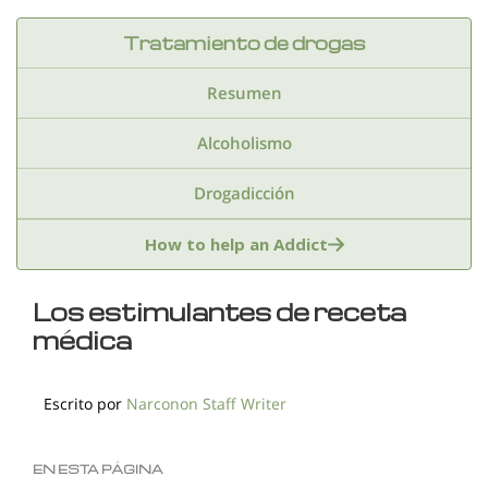
Tratamiento de drogas
Resumen
Alcoholismo
Drogadicción
Anfetaminas
Benzodiazepinas
Cocaina
How to help an Addict
Drogas de club
Drogas sinteticas
Los estimulantes de receta
médica
Estimulantes
Extasis
Fentanilo
Hachis
Heroina
Inhalantes
Kratom
Escrito por
Narconon Staff Writer
Marihuana
Medicamentos recetados
EN ESTA PÁGINA