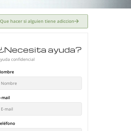
Que hacer si alguien tiene adiccion
timulantes
Extasis
Fentanilo
¿Necesita ayuda?
s
Metadona
Metanfetamina
yuda confidencial
edantes
Suboxone
Xanax
Nombre
-mail
eléfono