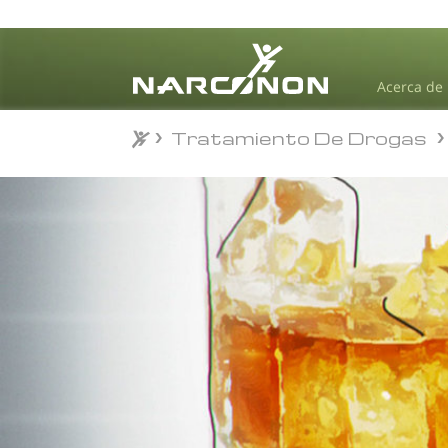
Acerca de
Tratamiento De Drogas
Tratamiento De Drogas
⨯