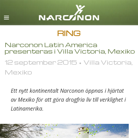
English
Dansk
Deutsch
RING
Grekiska
Narconon Latin America
presenteras i Villa Victoria, Mexiko
Español
12 september 2015 • Villa Victoria,
Français
Mexiko
Hebreiska
Magyar
Ett nytt kontinentalt Narconon öppnas i hjärtat
Italiano
av Mexiko för att göra drogfria liv till verklighet i
Latinamerika.
Japanska
Makedonska
Nederlands