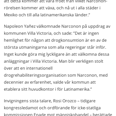
att detta kommer att vara fröet från vilket Narconon-
rörelsen kommer att växa, och nå ut i alla städer i
Mexiko och till alla latinamerikanska länder.”
Napoleon Yañez välkomnade Narconon på uppdrag av
kommunen Villa Victoria, och sade: ”Det är ingen
hemlighet för någon att drogkonsumtion är en av de
största utmaningarna som alla regeringar står inför.
Inget kunde göra mig lyckligare än att välkomna dessa
anläggningar i Villa Victoria. Man blir verkligen stolt
över att en internationell
drogrehabiliteringsorganisation som Narconon, med
decennier av erfarenhet, valde vår kommun att
etablera sitt huvudkontor i för Latinamerika.”
Invigningens sista talare, Rosi Orozco – tidigare
kongressledamot och ordförande för icke-statliga
kommissionen Enade mot människohandel – berättade