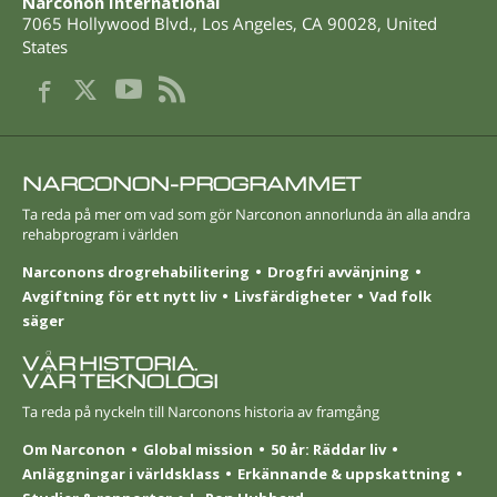
Narconon International
7065 Hollywood Blvd.
,
Los Angeles
,
CA
90028
,
United
States
NARCONON-PROGRAMMET
Ta reda på mer om vad som gör Narconon annorlunda än alla andra
rehabprogram i världen
Narconons drogrehabilitering
Drogfri avvänjning
Avgiftning för ett nytt liv
Livsfärdigheter
Vad folk
säger
VÅR HISTORIA.
VÅR TEKNOLOGI
Ta reda på nyckeln till Narconons historia av framgång
Om Narconon
Global mission
50 år: Räddar liv
Anläggningar i världsklass
Erkännande & uppskattning