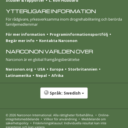
Studier & rapporter
L. Ron Hubbard
YTTERLIGARE INFORMATION
För rådgivare, yrkesverksamma inom drogrehabilitering och berörda
familjemedlemmar
För mer information
Programinformationsportfölj
Begär mer info
Kontakta Narconon
NARCONON VÄRLDEN ÖVER
Narconon är en global framgångsberättelse
Narconon.org
USA
Europa
Stor­britannien
Latinamerika
Nepal
Afrika
Språk:
Swedish
© 2026
Narconon International
. Alla rättigheter förbehållna.
•
Online-
integritetsmeddelande
•
Villkor för användning
•
Meddelande om
säkerhetspolicy
•
Friskrivningsklausul: Individuella resultat kan inte
garanteras och kan variera.