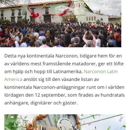
Norsk
Portuguès
Ryska
Svenska
Kinesiska
Detta nya kontinentala Narconon, tidigare hem för en
Arabiska
av världens mest framstående matadorer, ger ett löfte
Nepali
om hjälp och hopp till Latinamerika.
Narconon Latin
Ukrainska
America
anslöt sig till den växande listan av
kontinentala Narconon-anläggningar runt om i världen
Kroatiska
lördagen den 12 september, som firades av hundratals
Tjeckiska
anhängare, dignitärer och gäster.
Alla regioner/språk