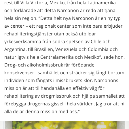
rest till Villa Victoria, Mexiko, från hela Latinamerika
och förklarade att detta Narconon är redo att tjäna
hela sin region. ”Detta helt nya Narconon är en ny typ
av center – ett regionalt center som inte bara erbjuder
rehabiliteringstjänster utan också utbildar
yrkesverksamma från södra spetsen av Chile och
Argentina, till Brasilien, Venezuela och Colombia och
naturligtvis hela Centralamerika och Mexiko”, sade hon.
Drog- och alkoholmissbruk får förödande
konsekvenser i samhället och sträcker sig långt bortom
individen som fångats i missbrukets klor. Narconons
mission är att tillhandahålla en effektiv väg för
rehabilitering av drogmissbruk och hjälpa samhället att
förebygga drogernas gissel i hela världen. Jag tror att ni
alla delar denna mission med oss.”