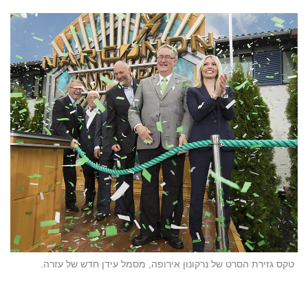
טקס גזירת הסרט של נרקונון אירופה, מסמל עידן חדש של עזרה.