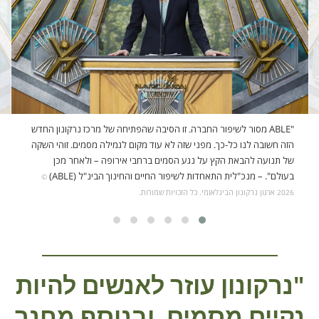
"ABLE מסור לשיפור החברה. זו הסיבה שהפתיחה של מרכז נרקונון החדש
הזה חשובה לנו כל-כך. מפני שזה לא עוד מקום לגמילה מסמים. זוהי השקה
של תנועה להבאת הקץ על נגע הסמים ברחבי אירופה – ולאחר מכן
בעולם".
– מנכ"לית
התאחדות לשיפור החיים והחינוך הבינ"ל (ABLE)‏
©
2026 ארגון נרקונון הבינלאומי. כל הזכויות שמורות.
"נרקונון עוזר לאנשים להיות
נקיים מסמים, ובנוסף מחנך