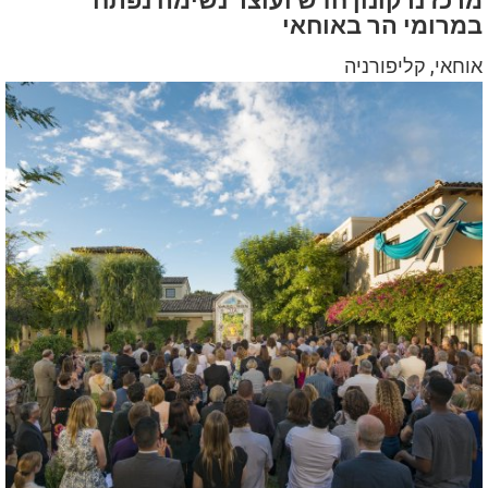
מרכז נרקונון חדש ועוצר נשימה נפתח
במרומי הר באוחאי
אוחאי, קליפורניה