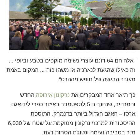
נורווגית
פורטוגזית
רוסית
שוודית
繁體中文 (סינית)
ערבית
"אלה הם 64 דונם עוצרי נשימה מוקפים בטבע וביופי ...
זה כאילו שהגעת לנארניה או משהו כזה ... המקום באמת
נפאלית
מעורר הרגשה של חופש מההרס".
אוקראינית
קרואטית
כך תיאר אחד המבקרים את
נרקונון אירופה
החדש
והמרהיב, שנחנך ב-5 לספטמבר באיזור כפרי ליד אגם
טורקית
ארסו – האגם הגדול ביותר בדנמרק. התוספת
כל האיזורים/השפות
ההיסטורית למרכזי נרקונון ממוקמת על שטח של 6,030
מ"ר בסביבה נעימה ונטולת הסחות דעת.