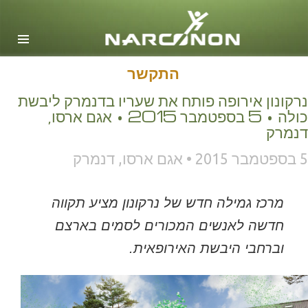
אנגלית
דנית
הולנדית
התקשר
Ελληνικά (יוונית)
נרקונון אירופה פותח את שעריו בדנמרק ליבשת
כולה • 5 בספטמבר 2015 • אגם ארסו,
ספרדית, אמריקה הלטינית
דנמרק
צרפתית
5 בספטמבר 2015 • אגם ארסו, דנמרק
עברית
מגיארית
מרכז גמילה חדש של נרקונון מציע תקווה
איטלקית
חדשה לאנשים המכורים לסמים בארצם
日本語(יפנית)
וברחבי היבשת האירופאית.
מקדונית
הולנדית