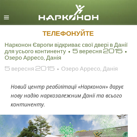
English
Dansk
Deutsch
ТЕЛЕФОНУЙТЕ
Ελληνικά (Greek)
Нарконон Європи відкриває свої двері в Данії
для усього континенту • 5 вересня 2015 •
Español
Озеро Арресо, Данія
Français
5 вересня 2015 • Озеро Арресо, Данія
Hebrew
Magyar
Новий центр реабілітації «Нарконон» дарує
нову надію наркозалежним Данії та всього
Italiano
континенту.
日本語 (Japanese)
Macedonian
Nederlands