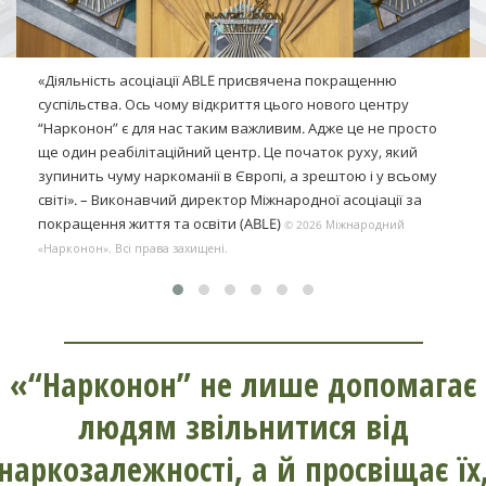
«Діяльність асоціації ABLE присвячена покращенню
суспільства. Ось чому відкриття цього нового центру
“Нарконон” є для нас таким важливим. Адже це не просто
ще один реабілітаційний центр. Це початок руху, який
зупинить чуму наркоманії в Європі, а зрештою і у всьому
світі».
– Виконавчий
директор Міжнародної асоціації за
покращення життя та освіти (ABLE)
© 2026 Міжнародний
«Нарконон». Всі права захищені.
«“Нарконон” не лише допомагає
людям звільнитися від
наркозалежності, а й просвіщає їх