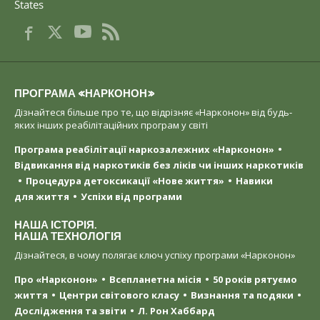
States
ПРОГРАМА «НАРКОНОН»
Дізнайтеся більше про те, що відрізняє «Нарконон» від будь-
яких інших реабілітаційних програм у світі
Програма реабілітації наркозалежних «Нарконон»
Відвикання від наркотиків без ліків чи інших наркотиків
Процедура детоксикації «Нове життя»
Навики
для життя
Успіхи від програми
НАША ІСТОРІЯ.
НАША ТЕХНОЛОГІЯ
Дізнайтеся, в чому полягає ключ успіху програми «Нарконон»
Про «Нарконон»
Всепланетна місія
50 років рятуємо
життя
Центри світового класу
Визнання та подяки
Дослідження та звіти
Л. Рон Хаббард