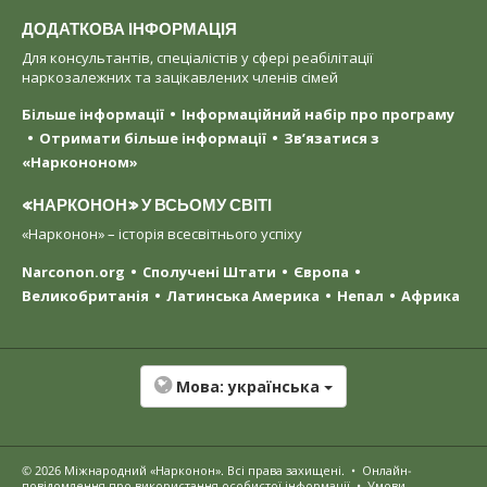
ДОДАТКОВА ІНФОРМАЦІЯ
Для консультантів, спеціалістів у сфері реабілітації
наркозалежних та зацікавлених членів сімей
Більше інформації
Інформаційний набір про програму
Отримати більше інформації
Зв’язатися з
«Наркононом»
«НАРКОНОН» У ВСЬОМУ СВІТІ
«Нарконон» – історія всесвітнього успіху
Narconon.org
Сполучені Штати
Європа
Великобританія
Латинська Америка
Непал
Африка
Мова:
українська
© 2026
Міжнародний «Нарконон»
. Всі права захищені.
•
Онлайн-
повідомлення про використання особистої інформації
•
Умови