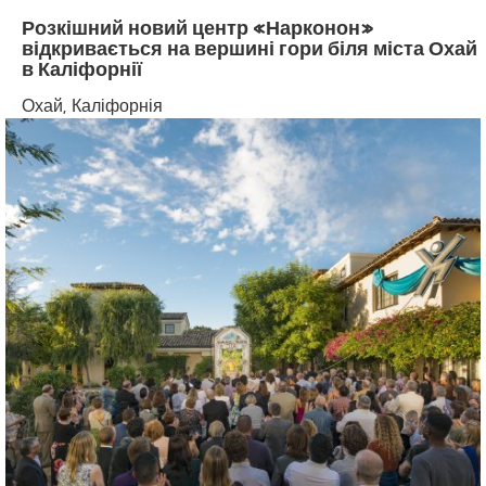
Розкішний новий центр «Нарконон»
відкривається на вершині гори біля міста Охай
в Каліфорнії
Охай, Каліфорнія