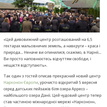
Norsk
Portuguès
Русский (Russian)
Svenska
繁體中文 (Chinese)
«Цей дивовижний центр розташований на 6,5
гектарах мальовничих земель, а навкруги – краса і
Arabic
природа... Неначе ви опинилися, скажімо, в Нарнії...
Nepali
Ви просто наповнюєтесь відчуттям свободи, і
Ukrainian
нещастя відступають».
Czech
Так один з гостей описав прекрасний новий центр
Turkish
Нарконон Європи
, урочисто відкритий 5 вересня
серед датських пейзажів біля озера Арресо –
Всі регіони/мови
найбільшого озера Данії. Цей чудовий центр тепер
став частиною міжнародної мережі «Нарконон»,