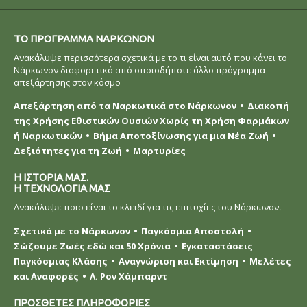
ΤΟ ΠΡOΓΡΑΜΜΑ ΝAΡΚΩΝΟΝ
Ανακάλυψε περισσότερα σχετικά με το τι είναι αυτό που κάνει το
Νάρκωνον διαφορετικό από οποιοδήποτε άλλο πρόγραμμα
απεξάρτησης στον κόσμο
Απεξάρτηση από τα Ναρκωτικά στο Νάρκωνον
Διακοπή
της Χρήσης Εθιστικών Ουσιών Χωρίς τη Χρήση Φαρμάκων
ή Ναρκωτικών
Βήμα Αποτοξίνωσης για μια Νέα Ζωή
Δεξιότητες για τη Ζωή
Μαρτυρίες
Η ΙΣΤΟΡΙΑ ΜΑΣ.
Η ΤΕΧΝΟΛΟΓΙΑ ΜΑΣ
Ανακάλυψε ποιο είναι το κλειδί για τις επιτυχίες του Νάρκωνον.
Σχετικά με το Νάρκωνον
Παγκόσμια Αποστολή
Σώζουμε Ζωές εδώ και 50 Χρόνια
Εγκαταστάσεις
Παγκόσμιας Κλάσης
Αναγνώριση και Εκτίμηση
Μελέτες
και Αναφορές
Λ. Ρον Χάμπαρντ
ΠΡΟΣΘΕΤΕΣ ΠΛΗΡΟΦΟΡΙΕΣ