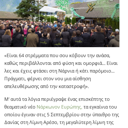
Νορβηγικά
Πορτογαλικά
Русский (Ρωσικά)
Σουηδικά
繁體中文 (Κινεζικά)
Αραβικά
«Είναι 64 στρέμματα που σου κόβουν την ανάσα,
καθώς περιβάλλονται από φύση και ομορφιά... Είναι
Νεπαλέζικα
λες και έχεις φτάσει στη Νάρνια ή κάτι παρόμοιο...
Ουκρανικά
Πράγματι, φέρνει στον νου μια αίσθηση
Κροατικά
απελευθέρωσης από την καταστροφή».
Τουρκικά
Μ’ αυτά τα λόγια περιέγραψε ένας επισκέπτης το
Όλες οι Περιοχές/Γλώσσες
θεαματικό νέο
Νάρκωνον Ευρώπης,
τα εγκαίνια του
οποίου έγιναν στις 5 Σεπτεμβρίου στην ύπαιθρο της
Δανίας στη Λίμνη Αρέσο, τη μεγαλύτερη λίμνη της