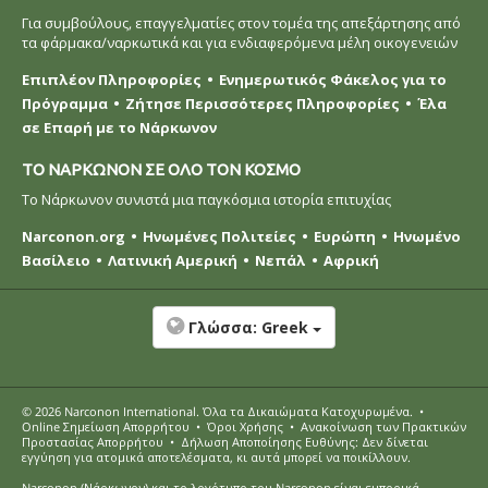
Για συμβούλους, επαγγελματίες στον τομέα της απεξάρτησης από
τα φάρμακα/ναρκωτικά και για ενδιαφερόμενα μέλη οικογενειών
Επιπλέον Πληροφορίες
Ενημερωτικός Φάκελος για το
Πρόγραμμα
Ζήτησε Περισσότερες Πληροφορίες
Έλα
σε Επαρή με το Νάρκωνον
ΤΟ ΝΑΡΚΩΝΟΝ ΣΕ ΟΛΟ ΤΟΝ ΚΟΣΜΟ
Το Νάρκωνον συνιστά μια παγκόσμια ιστορία επιτυχίας
Narconon.org
Ηνωμένες Πολιτείες
Ευρώπη
Ηνωμένο
Βασίλειο
Λατινική Αμερική
Νεπάλ
Αφρική
Γλώσσα:
Greek
© 2026
Narconon International
. Όλα τα Δικαιώµατα Κατοχυρωµένα.
•
Online Σημείωση Απορρήτου
•
Όροι Χρήσης
•
Ανακοίνωση των Πρακτικών
Προστασίας Απορρήτου
•
Δήλωση Αποποίησης Ευθύνης: Δεν δίνεται
εγγύηση για ατομικά αποτελέσματα, κι αυτά μπορεί να ποικίλλουν.
Narconon (Νάρκωνον) και το λογότυπο του Narconon είναι εμπορικά