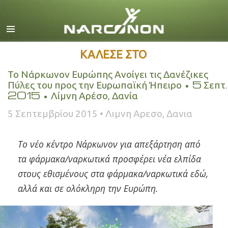
Αγγλικά
Δανέζικα
Ολλανδικά
ΚΑΛΕΣΕ ΣΤΟ
Ελληνικά
Το Νάρκωνον Ευρώπης Ανοίγει τις Δανέζικες
Πύλες του προς την Ευρωπαϊκή Ήπειρο • 5 Σεπτ.
Ισπανικά
2015 • Λίμνη Αρέσο, Δανία
Γαλλικά
5 Σεπτεμβρίου 2015 • Λιμνη Αρεσο, Δανια
Εβραϊκά
Ούγγρικα
Το νέο κέντρο Νάρκωνον για απεξάρτηση από
τα φάρμακα/ναρκωτικά προσφέρει νέα ελπίδα
Ιταλικά
στους εθισμένους στα φάρμακα/ναρκωτικά εδώ,
日本語 (Ιαπωνικά)
αλλά και σε ολόκληρη την Ευρώπη.
Σερβομακεδονικά
Ολλανδία