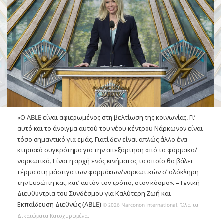
«Ο ABLE είναι αφιερωμένος στη βελτίωση της κοινωνίας. Γι’
αυτό και το άνοιγμα αυτού του νέου κέντρου Νάρκωνον είναι
τόσο σημαντικό για εμάς. Γιατί δεν είναι απλώς άλλο ένα
κτιριακό συγκρότημα για την απεξάρτηση από τα φάρμακα/
ναρκωτικά. Είναι η αρχή ενός κινήματος το οποίο θα βάλει
τέρμα στη μάστιγα των φαρμάκων/ναρκωτικών σ’ ολόκληρη
την Ευρώπη και, κατ’ αυτόν τον τρόπο, στον κόσμο».
– Γενική
Διευθύντρια του Συνδέσμου για Καλύτερη Ζωή και
Εκπαίδευση Διεθνώς (ABLE)
© 2026 Narconon International. Όλα τα
Δικαιώµατα Κατοχυρωµένα.