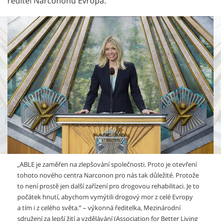
ředitel Narcononu Evropa.
„ABLE je zaměřen na zlepšování společnosti. Proto je otevření
tohoto nového centra Narconon pro nás tak důležité. Protože
to není prostě jen další zařízení pro drogovou rehabilitaci. Je to
počátek hnutí, abychom vymýtili drogový mor z celé Evropy
a tím i z celého světa.“
– výkonná
ředitelka, Mezinárodní
sdružení za lepší žití a vzdělávání (Association for Better Living