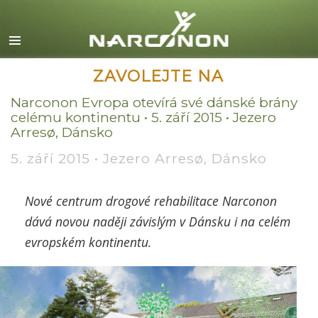
English
Dansk
Deutsch
ZAVOLEJTE NA
Ελληνικά (Greek)
Narconon Evropa otevírá své dánské brány
celému kontinentu • 5. září 2015 • Jezero
Español
Arresø, Dánsko
Français
5. září 2015 • Jezero Arresø, Dánsko
Hebrew
Magyar
Nové centrum drogové rehabilitace Narconon
dává novou naději závislým v Dánsku i na celém
Italiano
evropském kontinentu.
日本語 (Japanese)
Macedonian
Nederlands