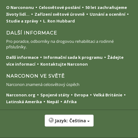
O Narcononu
Celosvětové poslání
50 let zachraňujeme
životy lidí...
Zařízení světové úrovně
Uznání a ocenění
Studie a zprávy
L. Ron Hubbard
DALŠÍ INFORMACE
Pro poradce, odborníky na drogovou rehabilitaci a rodinné
příslušníky.
Další informace
Informační sada k programu
Žádejte
více informací
Kontaktujte Narconon
NARCONON VE SVĚTĚ
Narconon znamená celosvětový úspěch
Narconon.org
Spojené státy
Evropa
Velká Británie
Latinská Amerika
Nepál
Afrika
Jazyk:
Čeština