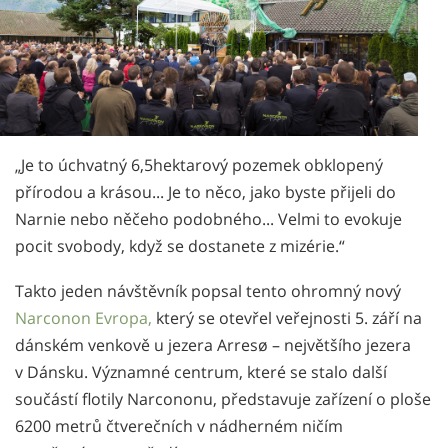
Norsk
Portuguès
Русский (Russian)
Svenska
繁體中文 (Chinese)
„Je to úchvatný 6,5hektarový pozemek obklopený
přírodou a krásou... Je to něco, jako byste přijeli do
Arabic
Narnie nebo něčeho podobného... Velmi to evokuje
Nepali
pocit svobody, když se dostanete z mizérie.“
Ukrainian
Takto jeden návštěvník popsal tento ohromný nový
Čeština
Narconon Evropa,
který se otevřel veřejnosti 5. září na
Turkish
dánském venkově u jezera Arresø – největšího jezera
v Dánsku. Významné centrum, které se stalo další
Všechny oblasti/Jazyky
součástí flotily Narcononu, představuje zařízení o ploše
6200 metrů čtverečních v nádherném ničím