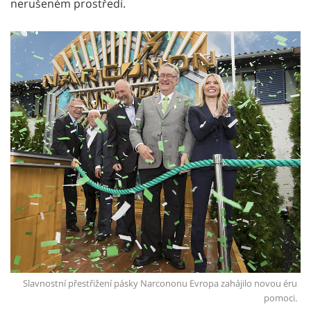
nerušeném prostředí.
Slavnostní přestřižení pásky Narcononu Evropa zahájilo novou éru
pomoci.