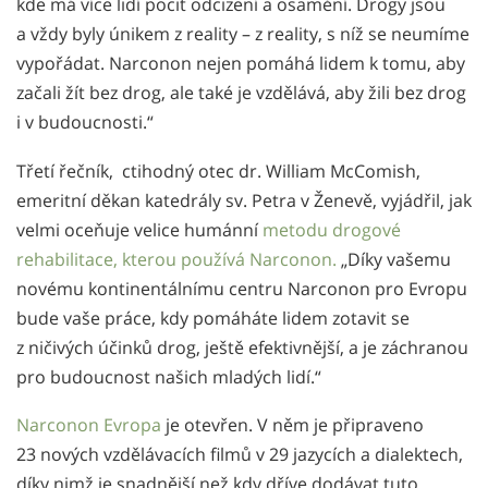
kde má více lidí pocit odcizení a osamění. Drogy jsou
a vždy byly únikem z reality – z reality, s níž se neumíme
vypořádat. Narconon nejen pomáhá lidem k tomu, aby
začali žít bez drog, ale také je vzdělává, aby žili bez drog
i v budoucnosti.“
Třetí řečník, ctihodný otec dr. William McComish,
emeritní děkan katedrály sv. Petra v Ženevě, vyjádřil, jak
velmi oceňuje velice humánní
metodu drogové
rehabilitace, kterou používá Narconon.
„Díky vašemu
novému kontinentálnímu centru Narconon pro Evropu
bude vaše práce, kdy pomáháte lidem zotavit se
z ničivých účinků drog, ještě efektivnější, a je záchranou
pro budoucnost našich mladých lidí.“
Narconon Evropa
je otevřen. V něm je připraveno
23 nových vzdělávacích filmů v 29 jazycích a dialektech,
díky nimž je snadnější než kdy dříve dodávat tuto