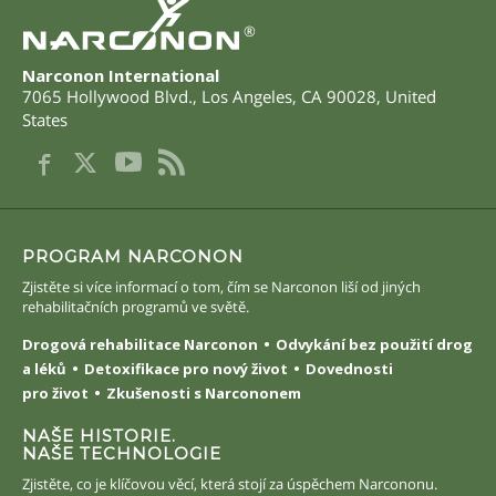
®
Narconon International
7065 Hollywood Blvd.
,
Los Angeles
,
CA
90028
,
United
States
PROGRAM NARCONON
Zjistěte si více informací o tom, čím se Narconon liší od jiných
rehabilitačních programů ve světě.
Drogová rehabilitace Narconon
Odvykání bez použití drog
a léků
Detoxifikace pro nový život
Dovednosti
pro život
Zkušenosti s Narcononem
NAŠE HISTORIE.
NAŠE TECHNOLOGIE
Zjistěte, co je klíčovou věcí, která stojí za úspěchem Narcononu.