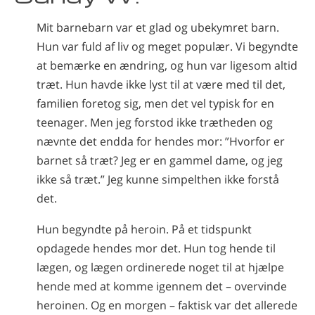
Norsk
Mit barnebarn var et glad og ubekymret barn.
Português
Hun var fuld af liv og meget populær. Vi begyndte
Russisk
at bemærke en ændring, og hun var ligesom altid
træt. Hun havde ikke lyst til at være med til det,
Svensk
familien foretog sig, men det vel typisk for en
Kinesisk
teenager. Men jeg forstod ikke trætheden og
Arabisk
nævnte det endda for hendes mor: ”Hvorfor er
barnet så træt? Jeg er en gammel dame, og jeg
Nepalesisk
ikke så træt.” Jeg kunne simpelthen ikke forstå
Ukrainsk
det.
Kroatisk
Hun begyndte på heroin. På et tidspunkt
Tyrkisk
opdagede hendes mor det. Hun tog hende til
Alle sprog
lægen, og lægen ordinerede noget til at hjælpe
hende med at komme igennem det – overvinde
heroinen. Og en morgen – faktisk var det allerede