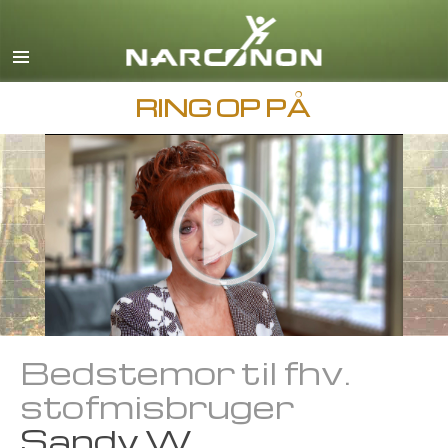
Engelsk
Dansk
Deutsch
RING OP PÅ
Græsk
Español
Français
Hebraisk
Magyar
Italiano
Japansk
Bedstemor til fhv.
Makedonsk
stofmisbruger
Nederlands
Sandy W.