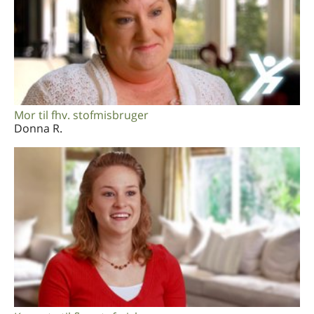
Mor til fhv. stofmisbruger
Donna R.