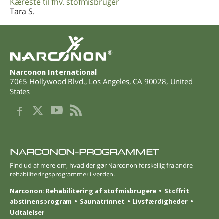
Kæreste til fhv. stofmisbruger
Tara S.
®
Narconon International
7065 Hollywood Blvd.
,
Los Angeles
,
CA
90028
,
United
States
NARCONON-PROGRAMMET
Find ud af mere om, hvad der gør Narconon forskellig fra andre
rehabiliteringsprogrammer i verden.
Narconon: Rehabilitering af stofmisbrugere
Stoffrit
abstinensprogram
Saunatrinnet
Livsfærdigheder
Udtalelser