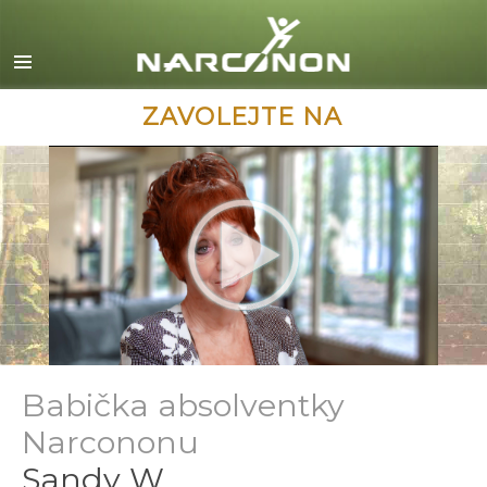
English
Dansk
Deutsch
ZAVOLEJTE NA
Ελληνικά (Greek)
Español
Français
Hebrew
Magyar
Italiano
日本語 (Japanese)
Babička absolventky
Macedonian
Narcononu
Nederlands
Sandy W.