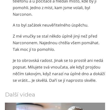
telefonu a u počítače a hledali místo, kde by jí
pomohli. Jedno z míst, kam jsme volali, byl
Narconon.
A to byl začátek neuvěřitelného úspěchu.
Z mé vnučky se stal někdo úplně jiný než před
Narcononem. Najednou chtěla všem pomáhat.
Tak moc jí to pomohlo.
Je to obrovská radost. Jinak se to prostě ani nedá
popsat. Milujete svá vnoučata, ale když projdou
něčím takovým, když narazí na úplné dno a dokáží
se vrátit... Je skvělá. Daří se jí naprosto skvěle.
Další videa