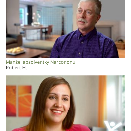
Manžel absolventky Narcononu
Robert H.