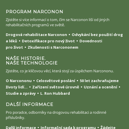
PROGRAM NARCONON
Zjistěte si více informací o tom, čím se Narconon liší od jiných
rehabilitačních programů ve světě.
Drogová rehabilitace Narconon
Odvykání bez použití drog
a léků
Detoxifikace pro nový život
Dovednosti
pro život
Zkušenosti s Narcononem
NAŠE HISTORIE.
NAŠE TECHNOLOGIE
Zjistěte, co je klíčovou věcí, která stojí za úspěchem Narcononu.
O Narcononu
Celosvětové poslání
50 let zachraňujeme
životy lidí...
Zařízení světové úrovně
Uznání a ocenění
Studie a zprávy
L. Ron Hubbard
DALŠÍ INFORMACE
Pro poradce, odborníky na drogovou rehabilitaci a rodinné
příslušníky.
Další informace
Informační sada k programu
Žádejte