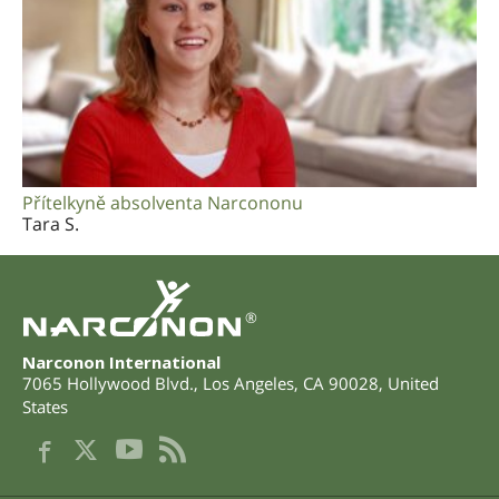
Přítelkyně absolventa Narcononu
Tara S.
®
Narconon International
7065 Hollywood Blvd.
,
Los Angeles
,
CA
90028
,
United
States