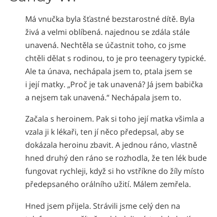
Norsk
Má vnučka byla šťastné bezstarostné dítě. Byla
Portuguès
živá a velmi oblíbená. najednou se zdála stále
Русский (Russian)
unavená. Nechtěla se účastnit toho, co jsme
chtěli dělat s rodinou, to je pro teenagery typické.
Svenska
Ale ta únava, nechápala jsem to, ptala jsem se
繁體中文 (Chinese)
i její matky. „Proč je tak unavená? Já jsem babička
Arabic
a nejsem tak unavená.“ Nechápala jsem to.
Nepali
Začala s heroinem. Pak si toho její matka všimla a
Ukrainian
vzala ji k lékaři, ten jí něco předepsal, aby se
dokázala heroinu zbavit. A jednou ráno, vlastně
Čeština
hned druhý den ráno se rozhodla, že ten lék bude
Turkish
fungovat rychleji, když si ho vstříkne do žíly místo
Všechny oblasti/Jazyky
předepsaného orálního užití. Málem zemřela.
Hned jsem přijela. Strávili jsme celý den na