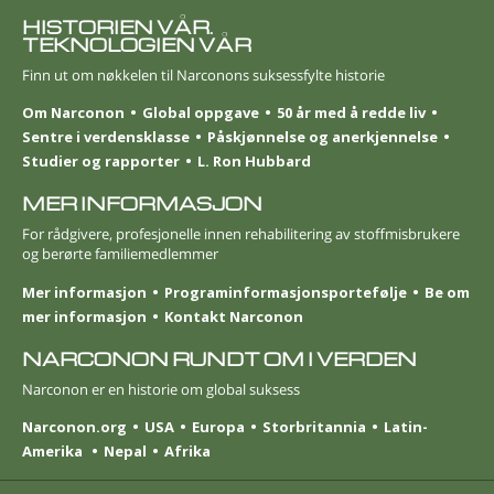
HISTORIEN VÅR.
TEKNOLOGIEN VÅR
Finn ut om nøkkelen til Narconons suksessfylte historie
Om Narconon
Global oppgave
50 år med å redde liv
Sentre i verdensklasse
Påskjønnelse og anerkjennelse
Studier og rapporter
L. Ron Hubbard
MER INFORMASJON
For rådgivere, profesjonelle innen rehabilitering av stoffmisbrukere
og berørte familie­medlemmer
Mer informasjon
Program­informasjons­portefølje
Be om
mer informasjon
Kontakt Narconon
NARCONON RUNDT OM I VERDEN
Narconon er en historie om global suksess
Narconon.org
USA
Europa
Storbritannia
Latin-
Amerika
Nepal
Afrika