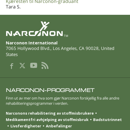
Kjæresten til Narconon-graduant
Tara S.
TM
Narconon International
7065 Hollywood Blvd.
,
Los Angeles
,
CA
90028
,
United
States
NARCONON-PROGRAMMET
Finn ut av mer om hva som gjør Narconon forskjellig fra alle andre
rehabiliterings­programmer i verden.
Narconons rehabilitering av stoffmisbrukere
Medikamentfri avhjelping av stoffmisbruk
Badstutrinnet
Livsferdigheter
Anbefalinger