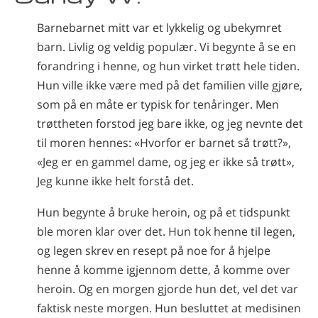
Norsk
Barnebarnet mitt var et lykkelig og ubekymret
Português
barn. Livlig og veldig populær. Vi begynte å se en
Russisk
forandring i henne, og hun virket trøtt hele tiden.
Hun ville ikke være med på det familien ville gjøre,
Svensk
som på en måte er typisk for tenåringer. Men
Kinesisk
trøttheten forstod jeg bare ikke, og jeg nevnte det
Arabisk
til moren hennes: «Hvorfor er barnet så trøtt?»,
«Jeg er en gammel dame, og jeg er ikke så trøtt»,
Nepali
Jeg kunne ikke helt forstå det.
Ukrainsk
Hun begynte å bruke heroin, og på et tidspunkt
Kroatisk
ble moren klar over det. Hun tok henne til legen,
Tyrkisk
og legen skrev en resept på noe for å hjelpe
Alle regioner/språk
henne å komme igjennom dette, å komme over
heroin. Og en morgen gjorde hun det, vel det var
faktisk neste morgen. Hun besluttet at medisinen