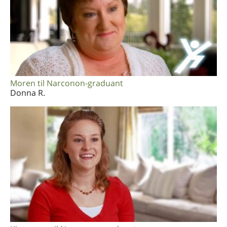
Moren til Narconon-graduant
Donna R.