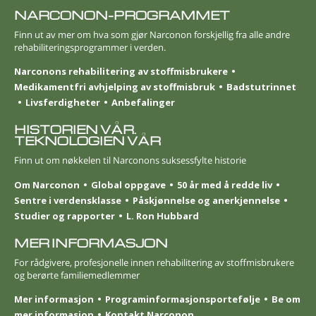
NARCONON-PROGRAMMET
Finn ut av mer om hva som gjør Narconon forskjellig fra alle andre
rehabiliterings­programmer i verden.
Narconons rehabilitering av stoffmisbrukere
Medikamentfri avhjelping av stoffmisbruk
Badstutrinnet
Livsferdigheter
Anbefalinger
HISTORIEN VÅR.
TEKNOLOGIEN VÅR
Finn ut om nøkkelen til Narconons suksessfylte historie
Om Narconon
Global oppgave
50 år med å redde liv
Sentre i verdensklasse
Påskjønnelse og anerkjennelse
Studier og rapporter
L. Ron Hubbard
MER INFORMASJON
For rådgivere, profesjonelle innen rehabilitering av stoffmisbrukere
og berørte familie­medlemmer
Mer informasjon
Program­informasjons­portefølje
Be om
mer informasjon
Kontakt Narconon