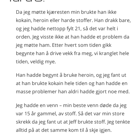
Norsk
Da jeg møtte kjæresten min brukte han ikke
Português
kokain, heroin eller harde stoffer. Han drakk bare,
Russisk
og jeg hadde nettopp fylt 21, så det var helt i
orden. Jeg visste ikke at han hadde et problem da
Svensk
jeg møtte ham. Etter hvert som tiden gikk
Kinesisk
begynte han å drive vekk fra meg, vi kranglet hele
Arabisk
tiden, veldig mye.
Nepali
Han hadde begynt å bruke heroin, og jeg fant ut
Ukrainsk
at han brukte kokain hele tiden og han hadde en
masse problemer han aldri hadde gjort noe med.
Kroatisk
Tyrkisk
Jeg hadde en venn
– min
beste venn døde da jeg
var 15 år gammel, av stoff. Så det var min store
Alle regioner/språk
skrekk da jeg fant ut at Jeff brukte stoff. Jeg tenkte
alltid på at det samme kom til å skje igjen.