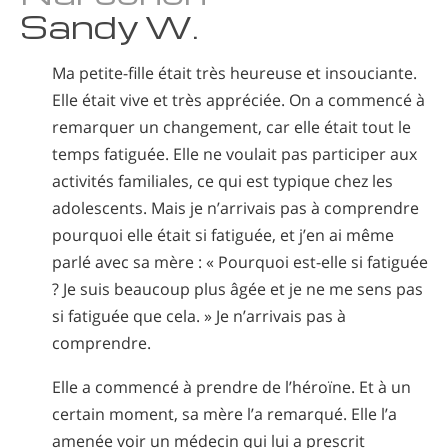
Norvégien
Sandy W.
Portugais
Ma petite-fille était très heureuse et insouciante.
Russe
Elle était vive et très appréciée. On a commencé à
Suédois
remarquer un changement, car elle était tout le
temps fatiguée. Elle ne voulait pas participer aux
Chinois
activités familiales, ce qui est typique chez les
Arabe
adolescents. Mais je n’arrivais pas à comprendre
Népalais
pourquoi elle était si fatiguée, et j’en ai même
parlé avec sa mère : « Pourquoi est-elle si fatiguée
Ukrainien
? Je suis beaucoup plus âgée et je ne me sens pas
Croate
si fatiguée que cela. » Je n’arrivais pas à
Turc
comprendre.
Toutes régions/langues
Elle a commencé à prendre de l’héroïne. Et à un
certain moment, sa mère l’a remarqué. Elle l’a
amenée voir un médecin qui lui a prescrit