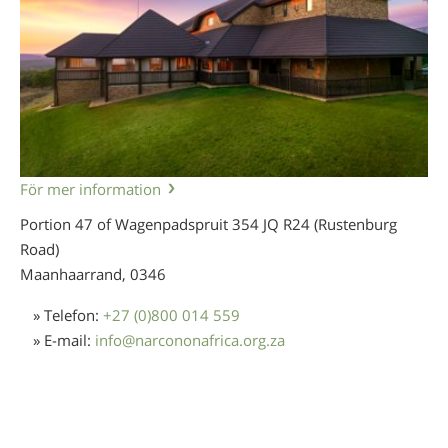
Norsk
Portuguès
Ryska
Svenska
Kinesiska
För mer information
Arabiska
Portion 47 of Wagenpadspruit 354 JQ R24 (Rustenburg
Nepali
Road)
Ukrainska
Maanhaarrand,
0346
Kroatiska
» Telefon:
+27 (0)800 014 559
Tjeckiska
» E-mail:
info
@
narcononafrica.org.za
Alla regioner/språk