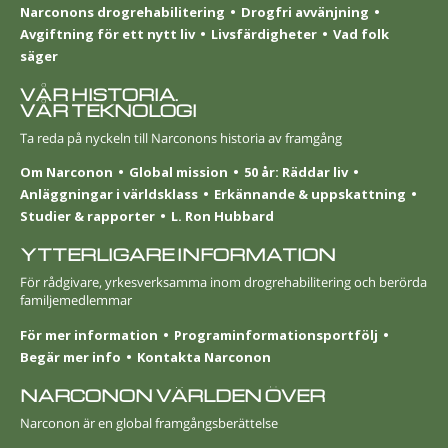
Narconons drogrehabilitering
Drogfri avvänjning
Avgiftning för ett nytt liv
Livsfärdigheter
Vad folk
säger
VÅR HISTORIA.
VÅR TEKNOLOGI
Ta reda på nyckeln till Narconons historia av framgång
Om Narconon
Global mission
50 år: Räddar liv
Anläggningar i världsklass
Erkännande & uppskattning
Studier & rapporter
L. Ron Hubbard
YTTERLIGARE INFORMATION
För rådgivare, yrkesverksamma inom drogrehabilitering och berörda
familjemedlemmar
För mer information
Programinformationsportfölj
Begär mer info
Kontakta Narconon
NARCONON VÄRLDEN ÖVER
Narconon är en global framgångsberättelse