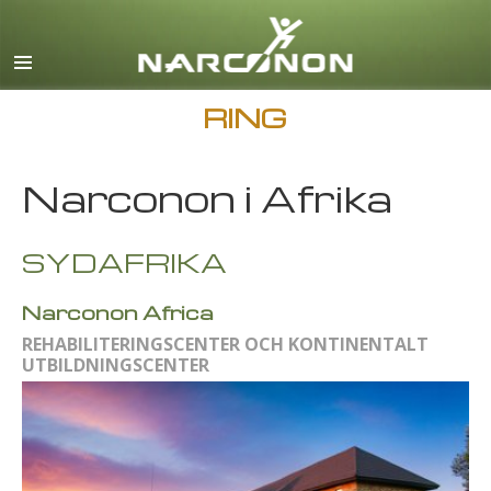
English
Dansk
Deutsch
RING
Grekiska
Narconon i Afrika
Español
Français
SYDAFRIKA
Hebreiska
Magyar
Narconon Africa
REHABILITERINGSCENTER OCH KONTINENTALT
Italiano
UTBILDNINGSCENTER
Japanska
Makedonska
Nederlands